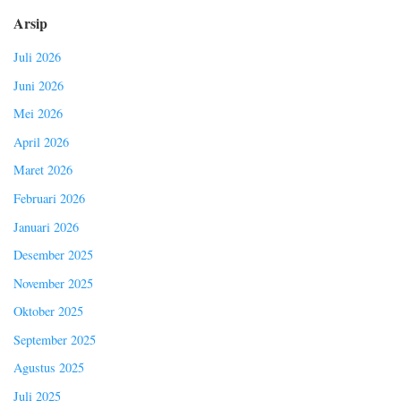
Arsip
Juli 2026
Juni 2026
Mei 2026
April 2026
Maret 2026
Februari 2026
Januari 2026
Desember 2025
November 2025
Oktober 2025
September 2025
Agustus 2025
Juli 2025