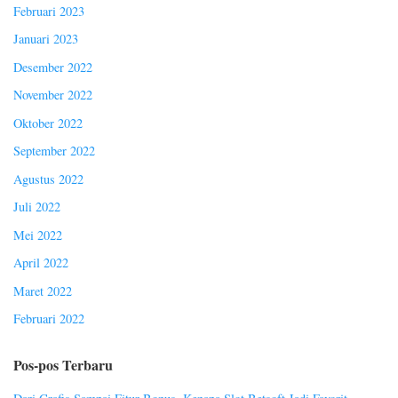
Februari 2023
Januari 2023
Desember 2022
November 2022
Oktober 2022
September 2022
Agustus 2022
Juli 2022
Mei 2022
April 2022
Maret 2022
Februari 2022
Pos-pos Terbaru