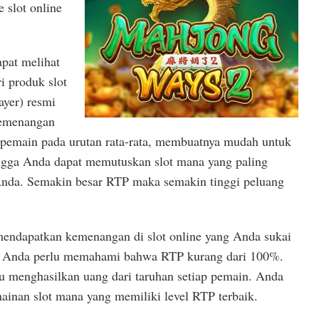
 slot online
pat melihat
i produk slot
ayer) resmi
kemenangan
 pemain pada urutan rata-rata, membuatnya mudah untuk
gga Anda dapat memutuskan slot mana yang paling
Anda. Semakin besar RTP maka semakin tinggi peluang
 mendapatkan kemenangan di slot online yang Anda sukai
, Anda perlu memahami bahwa RTP kurang dari 100%.
erlu menghasilkan uang dari taruhan setiap pemain. Anda
inan slot mana yang memiliki level RTP terbaik.