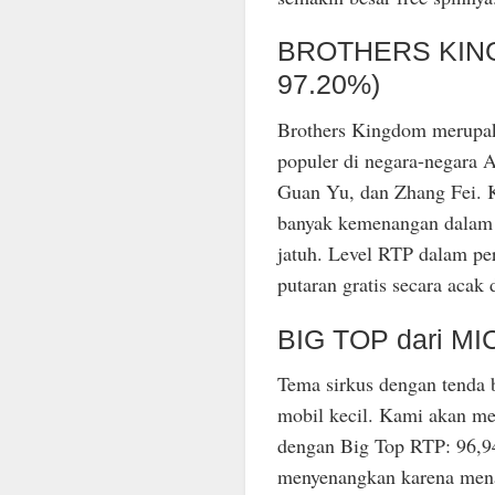
BROTHERS KING
97.20%)
Brothers Kingdom merupak
populer di negara-negara A
Guan Yu, dan Zhang Fei. K
banyak kemenangan dalam
jatuh. Level RTP dalam pe
putaran gratis secara acak
BIG TOP dari M
Tema sirkus dengan tenda 
mobil kecil. Kami akan me
dengan Big Top RTP: 96,94%
menyenangkan karena menan