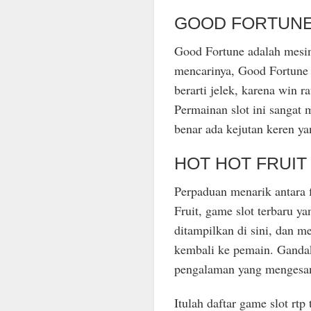
GOOD FORTUNE 
Good Fortune adalah mesi
mencarinya, Good Fortune
berarti jelek, karena win
Permainan slot ini sangat
benar ada kejutan keren 
HOT HOT FRUIT 
Perpaduan menarik antara 
Fruit, game slot terbaru ya
ditampilkan di sini, dan 
kembali ke pemain. Gandak
pengalaman yang mengesank
Itulah daftar game slot rt