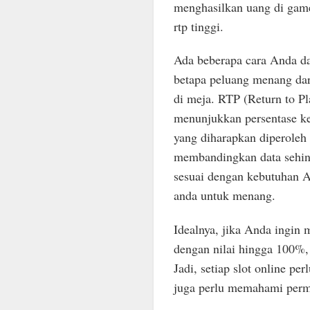
menghasilkan uang di game
rtp tinggi.
Ada beberapa cara Anda da
betapa peluang menang dar
di meja. RTP (Return to Pl
menunjukkan persentase 
yang diharapkan diperoleh
membandingkan data sehin
sesuai dengan kebutuhan 
anda untuk menang.
Idealnya, jika Anda ingin
dengan nilai hingga 100%
Jadi, setiap slot online p
juga perlu memahami perma