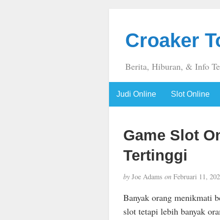
Croaker T
Berita, Hiburan, & Info T
Judi Online
Slot Online
Game Slot On
Tertinggi
by
Joe Adams
on
Februari 11, 20
Banyak orang menikmati 
slot tetapi lebih banyak o