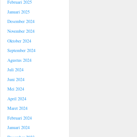
Februari 2025
Januari 2025
Desember 2024
November 2024
Oktober 2024
September 2024
Agustus 2024
Juli 2024
Juni 2024
Mei 2024
April 2024
Maret 2024
Februari 2024
Januari 2024