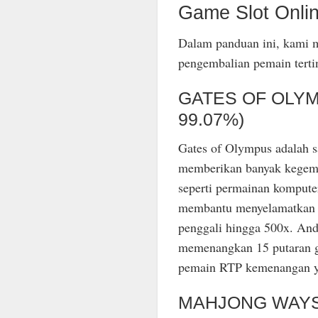
Game Slot Onlin
Dalam panduan ini, kami me
pengembalian pemain terti
GATES OF OLYM
99.07%)
Gates of Olympus adalah sa
memberikan banyak kegembir
seperti permainan kompute
membantu menyelamatkan h
penggali hingga 500x. An
memenangkan 15 putaran gr
pemain RTP kemenangan ya
MAHJONG WAYS 2