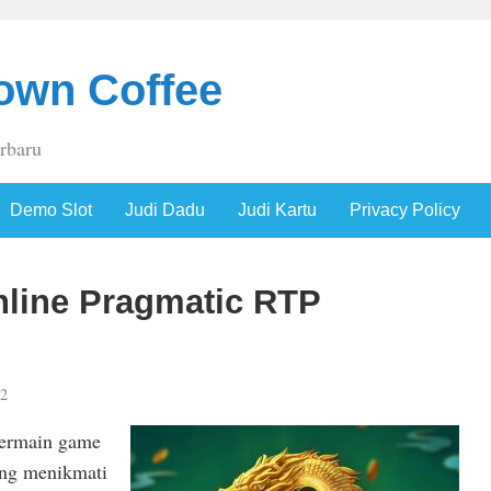
own Coffee
erbaru
Demo Slot
Judi Dadu
Judi Kartu
Privacy Policy
line Pragmatic RTP
22
bermain game
rang menikmati