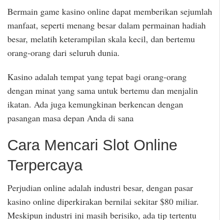
Bermain game kasino online dapat memberikan sejumlah
manfaat, seperti menang besar dalam permainan hadiah
besar, melatih keterampilan skala kecil, dan bertemu
orang-orang dari seluruh dunia.
Kasino adalah tempat yang tepat bagi orang-orang
dengan minat yang sama untuk bertemu dan menjalin
ikatan. Ada juga kemungkinan berkencan dengan
pasangan masa depan Anda di sana
Cara Mencari Slot Online
Terpercaya
Perjudian online adalah industri besar, dengan pasar
kasino online diperkirakan bernilai sekitar $80 miliar.
Meskipun industri ini masih berisiko, ada tip tertentu