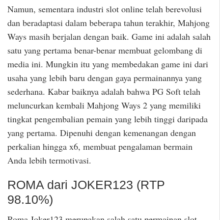
Namun, sementara industri slot online telah berevolusi
dan beradaptasi dalam beberapa tahun terakhir, Mahjong
Ways masih berjalan dengan baik. Game ini adalah salah
satu yang pertama benar-benar membuat gelombang di
media ini. Mungkin itu yang membedakan game ini dari
usaha yang lebih baru dengan gaya permainannya yang
sederhana. Kabar baiknya adalah bahwa PG Soft telah
meluncurkan kembali Mahjong Ways 2 yang memiliki
tingkat pengembalian pemain yang lebih tinggi daripada
yang pertama. Dipenuhi dengan kemenangan dengan
perkalian hingga x6, membuat pengalaman bermain
Anda lebih termotivasi.
ROMA dari JOKER123 (RTP
98.10%)
Roma Joker123 merupakan salah satu permainan slot