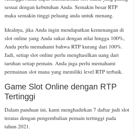
sesuai dengan kebutuhan Anda. Semakin besar RTP
maka semakin tinggi peluang anda untuk menang.
Idealnya, jika Anda ingin mendapatkan kemenangan di
slot online yang Anda sukai dengan nilai hingga 100%,
Anda perlu memahami bahwa RTP kurang dari 100%.
Jadi, setiap slot online perlu menghasilkan uang dari
taruhan setiap pemain. Anda juga perlu memahami
permainan slot mana yang memiliki level RTP terbaik.
Game Slot Online dengan RTP
Tertinggi
Dalam panduan ini, kami menghadirkan 7 daftar judi slot
teratas dengan pengembalian pemain tertinggi pada
tahun 2021.