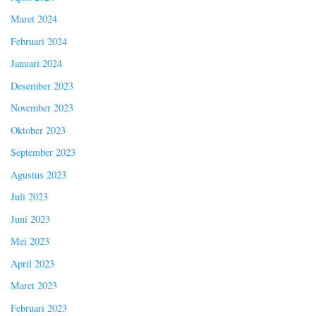
Maret 2024
Februari 2024
Januari 2024
Desember 2023
November 2023
Oktober 2023
September 2023
Agustus 2023
Juli 2023
Juni 2023
Mei 2023
April 2023
Maret 2023
Februari 2023