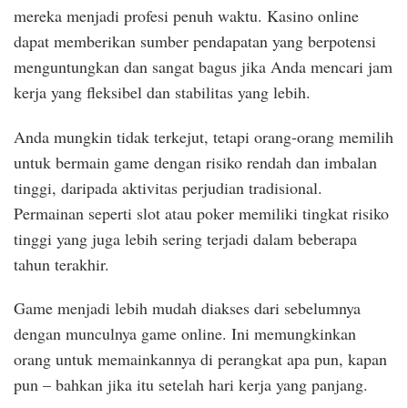
mereka menjadi profesi penuh waktu. Kasino online
dapat memberikan sumber pendapatan yang berpotensi
menguntungkan dan sangat bagus jika Anda mencari jam
kerja yang fleksibel dan stabilitas yang lebih.
Anda mungkin tidak terkejut, tetapi orang-orang memilih
untuk bermain game dengan risiko rendah dan imbalan
tinggi, daripada aktivitas perjudian tradisional.
Permainan seperti slot atau poker memiliki tingkat risiko
tinggi yang juga lebih sering terjadi dalam beberapa
tahun terakhir.
Game menjadi lebih mudah diakses dari sebelumnya
dengan munculnya game online. Ini memungkinkan
orang untuk memainkannya di perangkat apa pun, kapan
pun – bahkan jika itu setelah hari kerja yang panjang.