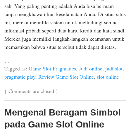
sah. Yang paling penting adalah Anda bisa bermain
tanpa mengkhawatirkan keselamatan Anda. Di situs-situs
ini, mereka memiliki sistem untuk melindungi semua
informasi pribadi seperti data kartu kredit dan kata sandi.
Mereka juga memiliki langkah-langkah keamanan untuk
memastikan bahwa situs tersebut tidak dapat diretas.
…
Tagged as:
Game Slot Pragmatics
,
Judi online
,
judi slot
,
pragmatic play
,
Review Game Slot Online
,
slot online
{
Comments are closed
}
Mengenal Beragam Simbol
pada Game Slot Online