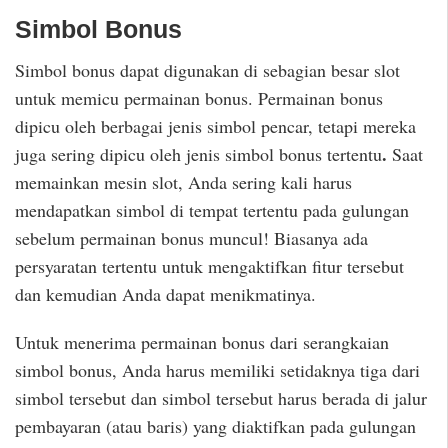
Simbol Bonus
Simbol bonus dapat digunakan di sebagian besar slot
untuk memicu permainan bonus. Permainan bonus
dipicu oleh berbagai jenis simbol pencar, tetapi mereka
.
juga sering dipicu oleh jenis simbol bonus tertentu
Saat
memainkan mesin slot, Anda sering kali harus
mendapatkan simbol di tempat tertentu pada gulungan
sebelum permainan bonus muncul! Biasanya ada
persyaratan tertentu untuk mengaktifkan fitur tersebut
dan kemudian Anda dapat menikmatinya.
Untuk menerima permainan bonus dari serangkaian
simbol bonus, Anda harus memiliki setidaknya tiga dari
simbol tersebut dan simbol tersebut harus berada di jalur
pembayaran (atau baris) yang diaktifkan pada gulungan