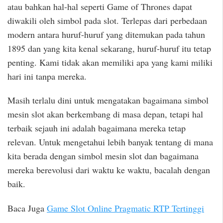
atau bahkan hal-hal seperti Game of Thrones dapat
diwakili oleh simbol pada slot. Terlepas dari perbedaan
modern antara huruf-huruf yang ditemukan pada tahun
1895 dan yang kita kenal sekarang, huruf-huruf itu tetap
penting. Kami tidak akan memiliki apa yang kami miliki
hari ini tanpa mereka.
Masih terlalu dini untuk mengatakan bagaimana simbol
mesin slot akan berkembang di masa depan, tetapi hal
terbaik sejauh ini adalah bagaimana mereka tetap
relevan. Untuk mengetahui lebih banyak tentang di mana
kita berada dengan simbol mesin slot dan bagaimana
mereka berevolusi dari waktu ke waktu, bacalah dengan
baik.
Baca Juga
Game Slot Online Pragmatic RTP Tertinggi