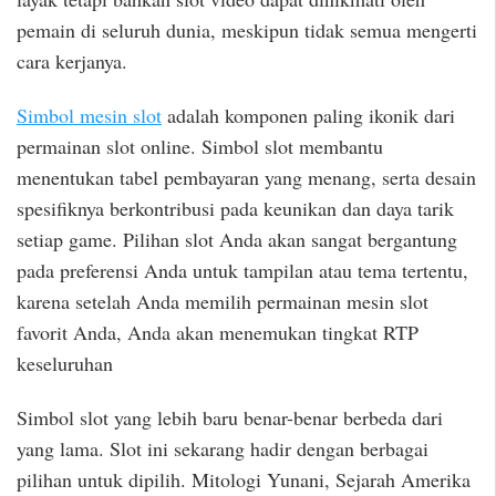
pemain di seluruh dunia, meskipun tidak semua mengerti
cara kerjanya.
Simbol mesin slot
adalah komponen paling ikonik dari
permainan slot online. Simbol slot membantu
menentukan tabel pembayaran yang menang, serta desain
spesifiknya berkontribusi pada keunikan dan daya tarik
setiap game. Pilihan slot Anda akan sangat bergantung
pada preferensi Anda untuk tampilan atau tema tertentu,
karena setelah Anda memilih permainan mesin slot
favorit Anda, Anda akan menemukan tingkat RTP
keseluruhan
Simbol slot yang lebih baru benar-benar berbeda dari
yang lama. Slot ini sekarang hadir dengan berbagai
pilihan untuk dipilih. Mitologi Yunani, Sejarah Amerika