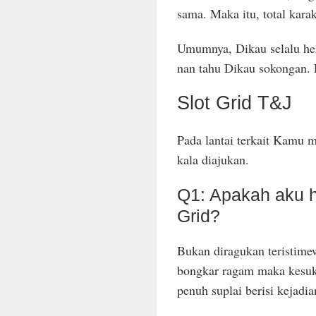
sama. Maka itu, total kara
Umumnya, Dikau selalu hen
nan tahu Dikau sokongan. 
Slot Grid T&J
Pada lantai terkait Kamu m
kala diajukan.
Q1: Apakah aku 
Grid?
Bukan diragukan teristim
bongkar ragam maka kesuka
penuh suplai berisi kejadian