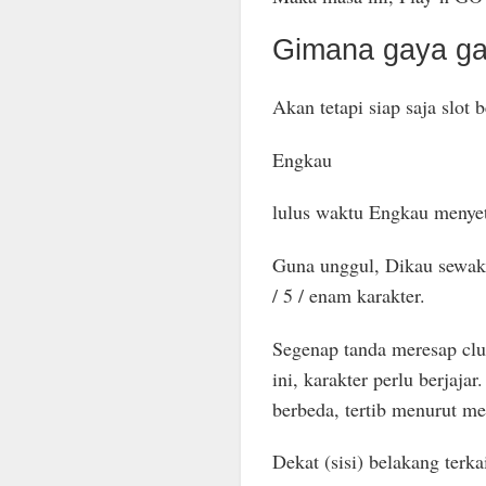
Gimana gaya gaw
Akan tetapi siap saja slot 
Engkau
lulus waktu Engkau menyet
Guna unggul, Dikau sewak
/ 5 / enam karakter.
Segenap tanda meresap clu
ini, karakter perlu berjaj
berbeda, tertib menurut me
Dekat (sisi) belakang terk