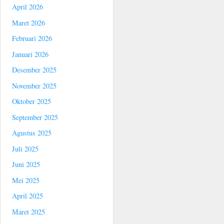
April 2026
Maret 2026
Februari 2026
Januari 2026
Desember 2025
November 2025
Oktober 2025
September 2025
Agustus 2025
Juli 2025
Juni 2025
Mei 2025
April 2025
Maret 2025