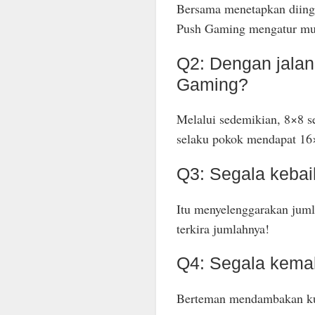
Bersama menetapkan diinga
Push Gaming mengatur mun
Q2: Dengan jalan
Gaming?
Melalui sedemikian, 8×8 
selaku pokok mendapat 16×1
Q3: Segala kebaik
Itu menyelenggarakan jumla
terkira jumlahnya!
Q4: Segala kemal
Berteman mendambakan kuru