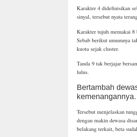
Karakter 4 didefinisikan 
sinyal, tersebut nyata teran
Karakter tujuh memakai 8
Sebab berikut umumnya tak
kuota sejak cluster.
Tanda 9 tak berjajar bersa
lulus.
Bertambah dewasa
kemenangannya.
Tersebut menjelaskan tung
dengan makin dewasa disam
belakang terkait, beta su