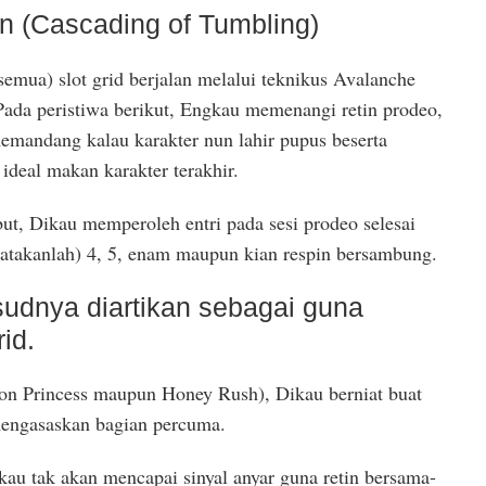
 (Cascading of Tumbling)
 semua) slot grid berjalan melalui teknikus Avalanche
Pada peristiwa berikut, Engkau memenangi retin prodeo,
mandang kalau karakter nun lahir pupus beserta
ideal makan karakter terakhir.
but, Dikau memperoleh entri pada sesi prodeo selesai
atakanlah) 4, 5, enam maupun kian respin bersambung.
udnya diartikan sebagai guna
id.
on Princess maupun Honey Rush), Dikau berniat buat
engasaskan bagian percuma.
kau tak akan mencapai sinyal anyar guna retin bersama-