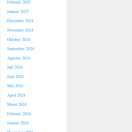
Februari 2025
Januari 2025
Desember 2024
November 2024
Oktober 2024
September 2024
Agustus 2024
Juli 2024
Juni 2024
Mei 2024
April 2024
Maret 2024
Februari 2024
Januari 2024