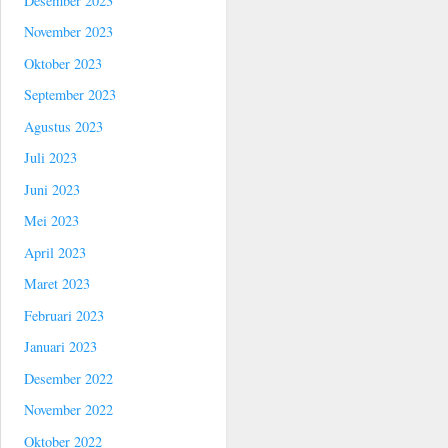
Desember 2023
November 2023
Oktober 2023
September 2023
Agustus 2023
Juli 2023
Juni 2023
Mei 2023
April 2023
Maret 2023
Februari 2023
Januari 2023
Desember 2022
November 2022
Oktober 2022