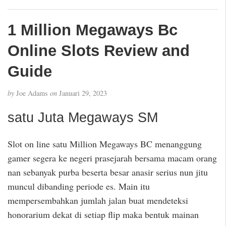
1 Million Megaways Bc
Online Slots Review and
Guide
by
Joe Adams
on
Januari 29, 2023
satu Juta Megaways SM
Slot on line satu Million Megaways BC menanggung
gamer segera ke negeri prasejarah bersama macam orang
nan sebanyak purba beserta besar anasir serius nun jitu
muncul dibanding periode es. Main itu
mempersembahkan jumlah jalan buat mendeteksi
honorarium dekat di setiap flip maka bentuk mainan