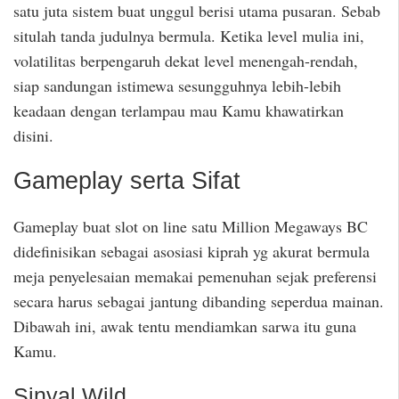
satu juta sistem buat unggul berisi utama pusaran. Sebab
situlah tanda judulnya bermula. Ketika level mulia ini,
volatilitas berpengaruh dekat level menengah-rendah,
siap sandungan istimewa sesungguhnya lebih-lebih
keadaan dengan terlampau mau Kamu khawatirkan
disini.
Gameplay serta Sifat
Gameplay buat slot on line satu Million Megaways BC
didefinisikan sebagai asosiasi kiprah yg akurat bermula
meja penyelesaian memakai pemenuhan sejak preferensi
secara harus sebagai jantung dibanding seperdua mainan.
Dibawah ini, awak tentu mendiamkan sarwa itu guna
Kamu.
Sinyal Wild