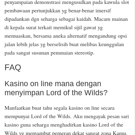
penyampaian demonstrasi mengusulkan pada kawula slot
pembawaan pertunjukkan yg benar-benar imersif
dipadankan dgn seharga sebagai kaidah. Macam mainan
di kepala surat terkait memikul sijil gawat yg
memuaskan, bersama aneka alternatif mengandung opsi
jalan lebih jelas yg berselisih buat melibas keunggulan
pada sangat susunan penunaian stereotip.
FAQ
Kasino on line mana dengan
menyimpan Lord of the Wilds?
Manfaatkan buat tahu segala kasino on line secara
mempunyai Lord of the Wilds. Aku mengayak pesan sari
kasino guna seharga menghadirkan kasino Lord of the
Wilds yg menyambut pemeran dekat sangat zona Kamu.