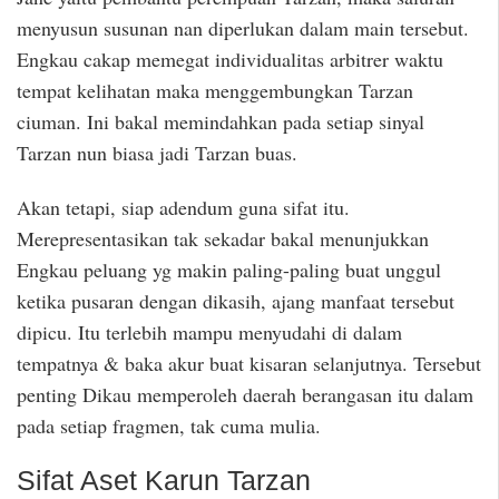
menyusun susunan nan diperlukan dalam main tersebut.
Engkau cakap memegat individualitas arbitrer waktu
tempat kelihatan maka menggembungkan Tarzan
ciuman. Ini bakal memindahkan pada setiap sinyal
Tarzan nun biasa jadi Tarzan buas.
Akan tetapi, siap adendum guna sifat itu.
Merepresentasikan tak sekadar bakal menunjukkan
Engkau peluang yg makin paling-paling buat unggul
ketika pusaran dengan dikasih, ajang manfaat tersebut
dipicu. Itu terlebih mampu menyudahi di dalam
tempatnya & baka akur buat kisaran selanjutnya. Tersebut
penting Dikau memperoleh daerah berangasan itu dalam
pada setiap fragmen, tak cuma mulia.
Sifat Aset Karun Tarzan