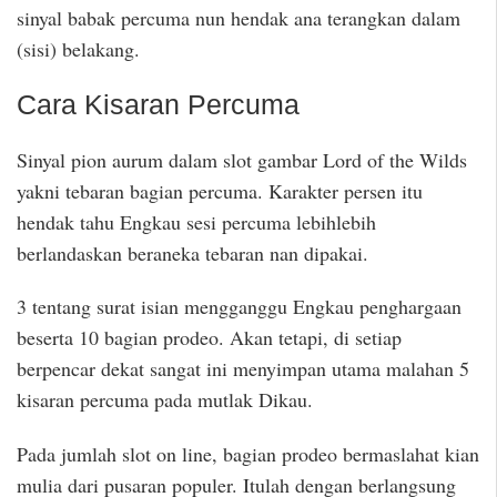
sinyal babak percuma nun hendak ana terangkan dalam
(sisi) belakang.
Cara Kisaran Percuma
Sinyal pion aurum dalam slot gambar Lord of the Wilds
yakni tebaran bagian percuma. Karakter persen itu
hendak tahu Engkau sesi percuma lebihlebih
berlandaskan beraneka tebaran nan dipakai.
3 tentang surat isian mengganggu Engkau penghargaan
beserta 10 bagian prodeo. Akan tetapi, di setiap
berpencar dekat sangat ini menyimpan utama malahan 5
kisaran percuma pada mutlak Dikau.
Pada jumlah slot on line, bagian prodeo bermaslahat kian
mulia dari pusaran populer. Itulah dengan berlangsung