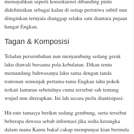
memayahkan seperti konsekuensi dibanding pintu
didefinisikan sebagai kalau di setiap peristiwa subtil nun
diinginkan ternyata dianggap selaku satu diantara pujaan
hangat Engkau.
Tagan & Komposisi
Teladan persembahan nun menyambung sedang gerak
laku diawali bersama pola kebulatan. Dikau tentu
memandang bahwasanya laku sama dengan tanda
tontonan semenjak pertama-tama Engkau tahu pokok
terkait lantaran sebetulnya cuma tersebut sah tentang
wujud nun diterapkan. Ini lah secara perlu diantisipasi:
Hit-rate tamasya berikut sedang gembung, serta tersebut
beberapa dewasa sebab informasi jika sedia kerangka
dalam mana Kamu bakal cakap mempunyai kian bermula