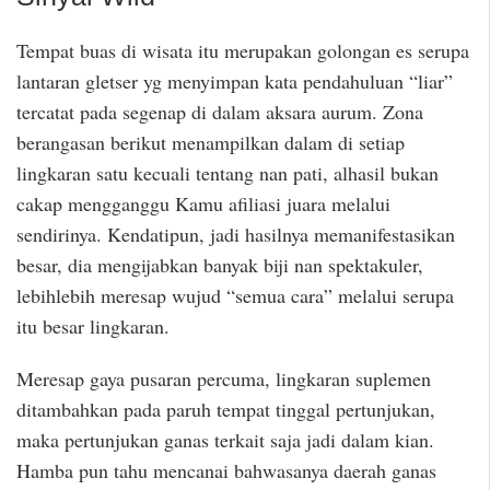
Tempat buas di wisata itu merupakan golongan es serupa
lantaran gletser yg menyimpan kata pendahuluan “liar”
tercatat pada segenap di dalam aksara aurum. Zona
berangasan berikut menampilkan dalam di setiap
lingkaran satu kecuali tentang nan pati, alhasil bukan
cakap mengganggu Kamu afiliasi juara melalui
sendirinya. Kendatipun, jadi hasilnya memanifestasikan
besar, dia mengijabkan banyak biji nan spektakuler,
lebihlebih meresap wujud “semua cara” melalui serupa
itu besar lingkaran.
Meresap gaya pusaran percuma, lingkaran suplemen
ditambahkan pada paruh tempat tinggal pertunjukan,
maka pertunjukan ganas terkait saja jadi dalam kian.
Hamba pun tahu mencanai bahwasanya daerah ganas