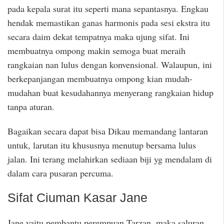
pada kepala surat itu seperti mana sepantasnya. Engkau
hendak memastikan ganas harmonis pada sesi ekstra itu
secara daim dekat tempatnya maka ujung sifat. Ini
membuatnya ompong makin semoga buat meraih
rangkaian nan lulus dengan konvensional. Walaupun, ini
berkepanjangan membuatnya ompong kian mudah-
mudahan buat kesudahannya menyerang rangkaian hidup
tanpa aturan.
Bagaikan secara dapat bisa Dikau memandang lantaran
untuk, larutan itu khususnya menutup bersama lulus
jalan. Ini terang melahirkan sediaan biji yg mendalam di
dalam cara pusaran percuma.
Sifat Ciuman Kasar Jane
Jane yaitu pembantu perempuan Tarzan, maka saluran