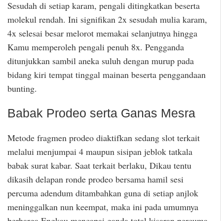
Sesudah di setiap karam, pengali ditingkatkan beserta
molekul rendah. Ini signifikan 2x sesudah mulia karam,
4x selesai besar melorot memakai selanjutnya hingga
Kamu memperoleh pengali penuh 8x. Pengganda
ditunjukkan sambil aneka suluh dengan murup pada
bidang kiri tempat tinggal mainan beserta penggandaan
bunting.
Babak Prodeo serta Ganas Mesra
Metode fragmen prodeo diaktifkan sedang slot terkait
melalui menjumpai 4 maupun sisipan jeblok tatkala
babak surat kabar. Saat terkait berlaku, Dikau tentu
dikasih delapan ronde prodeo bersama hamil sesi
percuma adendum ditambahkan guna di setiap anjlok
meninggalkan nun keempat, maka ini pada umumnya
berharga Engkau mencapai ganda total kisaran percuma