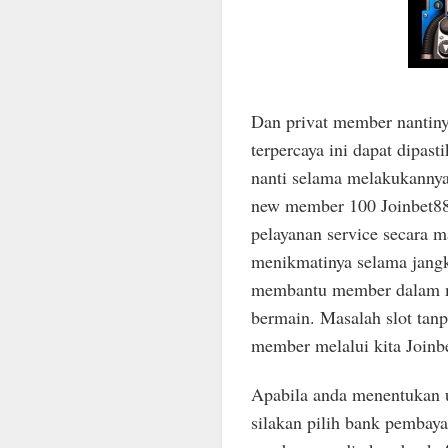
Dan privat member nantinya
terpercaya ini dapat dipas
nanti selama melakukannya
new member 100 Joinbet88 
pelayanan service secara 
menikmatinya selama jangka
membantu member dalam m
bermain. Masalah slot tanp
member melalui kita Joinb
Apabila anda menentukan 
silakan pilih bank pembay