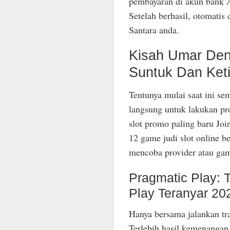
pembayaran di akun bank 
Setelah berhasil, otomatis
Santara anda.
Kisah Umar Den
Suntuk Dan Keti
Tentunya mulai saat ini se
langsung untuk lakukan pro
slot promo paling baru Joi
12 game judi slot online be
mencoba provider atau game
Pragmatic Play: 
Play Teranyar 202
Hanya bersama jalankan tra
Terlebih hasil kemenangan 