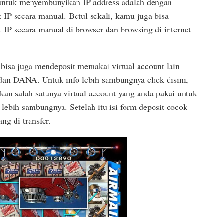
a untuk menyembunyikan IP address adalah dengan
IP secara manual. Betul sekali, kamu juga bisa
IP secara manual di browser dan browsing di internet
 bisa juga mendeposit memakai virtual account lain
n DANA. Untuk info lebih sambungnya click disini,
ukan salah satunya virtual account yang anda pakai untuk
 lebih sambungnya. Setelah itu isi form deposit cocok
g di transfer.