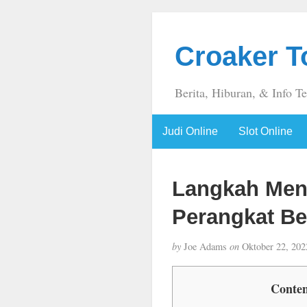
Croaker T
Berita, Hiburan, & Info T
Judi Online
Slot Online
Langkah Men
Perangkat B
by
Joe Adams
on
Oktober 22, 202
Conten