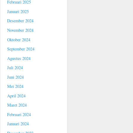
Februari 2025
Januari 2025
Desember 2024
November 2024
Oktober 2024
September 2024
Agustus 2024
Juli 2024
Juni 2024
Mei 2024
April 2024
Maret 2024
Februari 2024
Januari 2024