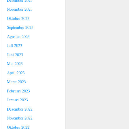
Desember 2023
November 2023
Oktober 2023
September 2023
Agustus 2023
Juli 2023
Juni 2023
Mei 2023
April 2023
Maret 2023
Februari 2023
Januari 2023
Desember 2022
November 2022
Oktober 2022