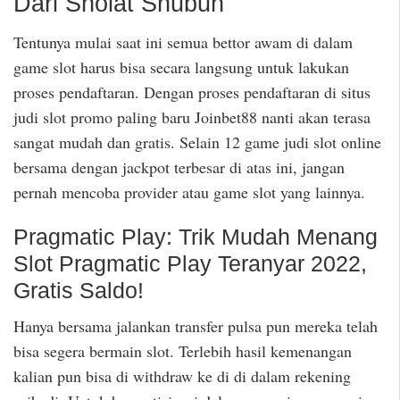
Dari Sholat Shubuh
Tentunya mulai saat ini semua bettor awam di dalam
game slot harus bisa secara langsung untuk lakukan
proses pendaftaran. Dengan proses pendaftaran di situs
judi slot promo paling baru Joinbet88 nanti akan terasa
sangat mudah dan gratis. Selain 12 game judi slot online
bersama dengan jackpot terbesar di atas ini, jangan
pernah mencoba provider atau game slot yang lainnya.
Pragmatic Play: Trik Mudah Menang
Slot Pragmatic Play Teranyar 2022,
Gratis Saldo!
Hanya bersama jalankan transfer pulsa pun mereka telah
bisa segera bermain slot. Terlebih hasil kemenangan
kalian pun bisa di withdraw ke di di dalam rekening