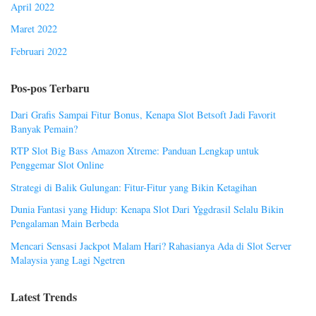
April 2022
Maret 2022
Februari 2022
Pos-pos Terbaru
Dari Grafis Sampai Fitur Bonus, Kenapa Slot Betsoft Jadi Favorit
Banyak Pemain?
RTP Slot Big Bass Amazon Xtreme: Panduan Lengkap untuk
Penggemar Slot Online
Strategi di Balik Gulungan: Fitur-Fitur yang Bikin Ketagihan
Dunia Fantasi yang Hidup: Kenapa Slot Dari Yggdrasil Selalu Bikin
Pengalaman Main Berbeda
Mencari Sensasi Jackpot Malam Hari? Rahasianya Ada di Slot Server
Malaysia yang Lagi Ngetren
Latest Trends