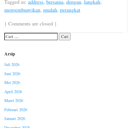
Tagged as:
address
,
bersama
,
dengan
,
langkah
,
menyembunyikan
,
mudah
,
perangkat
{
Comments are closed
}
Arsip
Juli 2026
Juni 2026
Mei 2026
April 2026
Maret 2026
Februari 2026
Januari 2026
Desember 2025