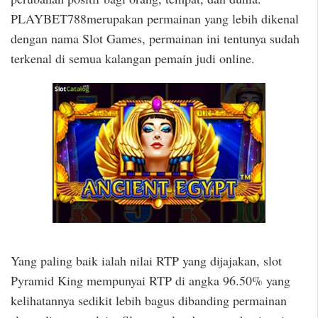
PLAYBET788merupakan permainan yang lebih dikenal
dengan nama Slot Games, permainan ini tentunya sudah
terkenal di semua kalangan pemain judi online.
Yang paling baik ialah nilai RTP yang dijajakan, slot
Pyramid King mempunyai RTP di angka 96.50% yang
kelihatannya sedikit lebih bagus dibanding permainan