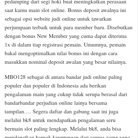
pedamping dari segi hoki buat meningkatkan perasaan
saat kamu main slot online. Bonus deposit awalnya ini
sebagai opsi website judi online untuk tawarkan
perjumpaan terbaik untuk para member baru. Disebutkan
dengan bonus New Member yang cuma dapat diterima
1x di dalam tiap registrasi pemain. Umumnya, pemain
bakal mengoptimalkan nilai bonus ini dengan cara
masukkan nominal deposit awalan yang besar nilainya.
MBO128 sebagai di antara bandar judi online paling
populer dan populer di Indonesia ada berikan
pengalaman main yang cukup tidak serupa berasal dari
bandarbandar perjudian online lainya bersama
tampilan…. Segera daftar dan gabung saat ini juga
melalui bk8 untuk mendapatkan pengalaman seru
bermain slot paling lengkap. Melalui bk8, anda bisa
mendapatkan banyak keuntungan dari semua game yang