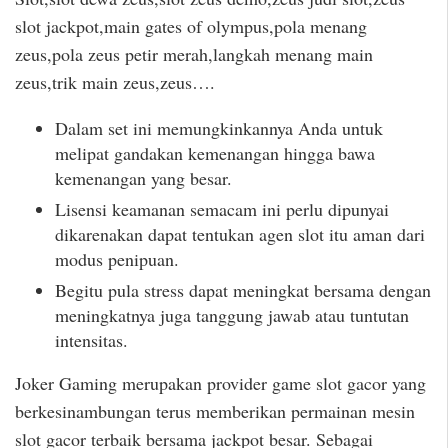
slot jackpot,main gates of olympus,pola menang
zeus,pola zeus petir merah,langkah menang main
zeus,trik main zeus,zeus….
Dalam set ini memungkinkannya Anda untuk
melipat gandakan kemenangan hingga bawa
kemenangan yang besar.
Lisensi keamanan semacam ini perlu dipunyai
dikarenakan dapat tentukan agen slot itu aman dari
modus penipuan.
Begitu pula stress dapat meningkat bersama dengan
meningkatnya juga tanggung jawab atau tuntutan
intensitas.
Joker Gaming merupakan provider game slot gacor yang
berkesinambungan terus memberikan permainan mesin
slot gacor terbaik bersama jackpot besar. Sebagai