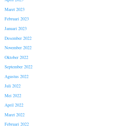
Maret 2023
Februari 2023
Januari 2023
Desember 2022
November 2022
Oktober 2022
September 2022
Agustus 2022
Juli 2022
Mei 2022
April 2022
Maret 2022
Februari 2022