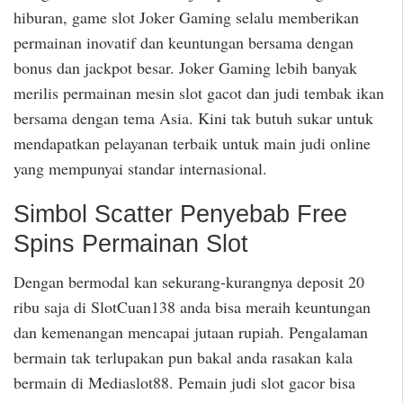
hiburan, game slot Joker Gaming selalu memberikan
permainan inovatif dan keuntungan bersama dengan
bonus dan jackpot besar. Joker Gaming lebih banyak
merilis permainan mesin slot gacot dan judi tembak ikan
bersama dengan tema Asia. Kini tak butuh sukar untuk
mendapatkan pelayanan terbaik untuk main judi online
yang mempunyai standar internasional.
Simbol Scatter Penyebab Free
Spins Permainan Slot
Dengan bermodal kan sekurang-kurangnya deposit 20
ribu saja di SlotCuan138 anda bisa meraih keuntungan
dan kemenangan mencapai jutaan rupiah. Pengalaman
bermain tak terlupakan pun bakal anda rasakan kala
bermain di Mediaslot88. Pemain judi slot gacor bisa