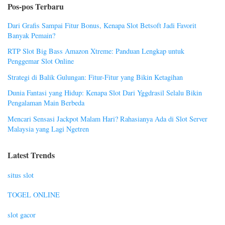
Pos-pos Terbaru
Dari Grafis Sampai Fitur Bonus, Kenapa Slot Betsoft Jadi Favorit
Banyak Pemain?
RTP Slot Big Bass Amazon Xtreme: Panduan Lengkap untuk
Penggemar Slot Online
Strategi di Balik Gulungan: Fitur-Fitur yang Bikin Ketagihan
Dunia Fantasi yang Hidup: Kenapa Slot Dari Yggdrasil Selalu Bikin
Pengalaman Main Berbeda
Mencari Sensasi Jackpot Malam Hari? Rahasianya Ada di Slot Server
Malaysia yang Lagi Ngetren
Latest Trends
situs slot
TOGEL ONLINE
slot gacor