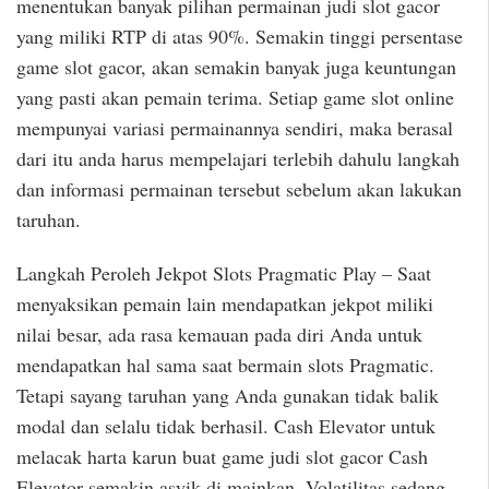
menentukan banyak pilihan permainan judi slot gacor
yang miliki RTP di atas 90%. Semakin tinggi persentase
game slot gacor, akan semakin banyak juga keuntungan
yang pasti akan pemain terima. Setiap game slot online
mempunyai variasi permainannya sendiri, maka berasal
dari itu anda harus mempelajari terlebih dahulu langkah
dan informasi permainan tersebut sebelum akan lakukan
taruhan.
Langkah Peroleh Jekpot Slots Pragmatic Play – Saat
menyaksikan pemain lain mendapatkan jekpot miliki
nilai besar, ada rasa kemauan pada diri Anda untuk
mendapatkan hal sama saat bermain slots Pragmatic.
Tetapi sayang taruhan yang Anda gunakan tidak balik
modal dan selalu tidak berhasil. Cash Elevator untuk
melacak harta karun buat game judi slot gacor Cash
Elevator semakin asyik di mainkan. Volatilitas sedang,