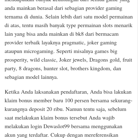
anda mainkan berasal dari sebagian provider gaming
ternama di dunia. Selain lebih dari satu model permainan
di atas, tentu masih banyak type permainan slots menarik
lain yang bisa anda mainkan di bk8 dari bermacam
provider terbaik layaknya pragmatic, joker gaming
ataupun microgaming. Seperti misalnya games big
prosperity, wild classic, Joker jewels, Dragons gold, fruit
party, 8 dragons, hunter slot, brothers kingdom, dan
sebagian model lainnya.
Ketika Anda laksanakan pendaftaran, Anda bisa lakukan
klaim bonus member baru 100 persen bersama sekurang-
kurangnya deposit 20 ribu. Namun tentu saja, sebelum
saat melakukan klaim bonus tersebut Anda wajib
melakukan login Dewaslot99 bersama menggunakan
akun yang terdaftar. Cukup dengan mereferensikan