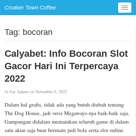
Croaker Town Coffee
T
o
g
g
Tag:
bocoran
l
e
n
Calyabet: Info Bocoran Slot
a
v
Gacor Hari Ini Terpercaya
i
g
2022
a
t
by
Joe Adams
on
November 6, 2022
i
o
Dalam hal grafis, tidak ada yang butuh diubah tentang
n
The Dog House, jadi versi Megaways-nya baik-baik saja.
Gampangan didalam memainkan seluruh game di dalam
satu akun saja buat bermain judi bola serta slot online.