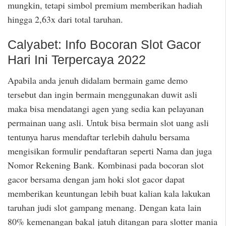
mungkin, tetapi simbol premium memberikan hadiah
hingga 2,63x dari total taruhan.
Calyabet: Info Bocoran Slot Gacor
Hari Ini Terpercaya 2022
Apabila anda jenuh didalam bermain game demo
tersebut dan ingin bermain menggunakan duwit asli
maka bisa mendatangi agen yang sedia kan pelayanan
permainan uang asli. Untuk bisa bermain slot uang asli
tentunya harus mendaftar terlebih dahulu bersama
mengisikan formulir pendaftaran seperti Nama dan juga
Nomor Rekening Bank. Kombinasi pada bocoran slot
gacor bersama dengan jam hoki slot gacor dapat
memberikan keuntungan lebih buat kalian kala lakukan
taruhan judi slot gampang menang. Dengan kata lain
80% kemenangan bakal jatuh ditangan para slotter mania