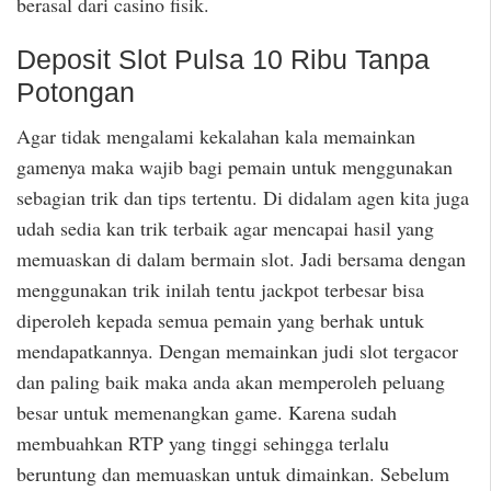
berasal dari casino fisik.
Deposit Slot Pulsa 10 Ribu Tanpa
Potongan
Agar tidak mengalami kekalahan kala memainkan
gamenya maka wajib bagi pemain untuk menggunakan
sebagian trik dan tips tertentu. Di didalam agen kita juga
udah sedia kan trik terbaik agar mencapai hasil yang
memuaskan di dalam bermain slot. Jadi bersama dengan
menggunakan trik inilah tentu jackpot terbesar bisa
diperoleh kepada semua pemain yang berhak untuk
mendapatkannya. Dengan memainkan judi slot tergacor
dan paling baik maka anda akan memperoleh peluang
besar untuk memenangkan game. Karena sudah
membuahkan RTP yang tinggi sehingga terlalu
beruntung dan memuaskan untuk dimainkan. Sebelum