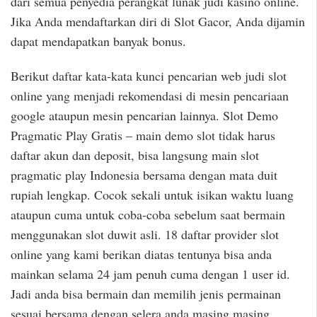
dari semua penyedia perangkat lunak judi kasino online.
Jika Anda mendaftarkan diri di Slot Gacor, Anda dijamin
dapat mendapatkan banyak bonus.
Berikut daftar kata-kata kunci pencarian web judi slot
online yang menjadi rekomendasi di mesin pencariaan
google ataupun mesin pencarian lainnya. Slot Demo
Pragmatic Play Gratis – main demo slot tidak harus
daftar akun dan deposit, bisa langsung main slot
pragmatic play Indonesia bersama dengan mata duit
rupiah lengkap. Cocok sekali untuk isikan waktu luang
ataupun cuma untuk coba-coba sebelum saat bermain
menggunakan slot duwit asli. 18 daftar provider slot
online yang kami berikan diatas tentunya bisa anda
mainkan selama 24 jam penuh cuma dengan 1 user id.
Jadi anda bisa bermain dan memilih jenis permainan
sesuai bersama dengan selera anda masing masing.