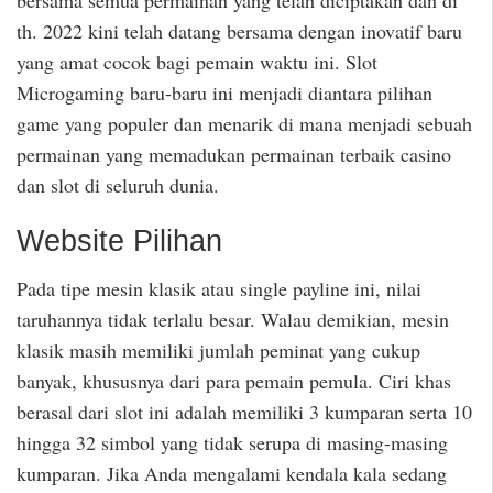
bersama semua permainan yang telah diciptakan dan di
th. 2022 kini telah datang bersama dengan inovatif baru
yang amat cocok bagi pemain waktu ini. Slot
Microgaming baru-baru ini menjadi diantara pilihan
game yang populer dan menarik di mana menjadi sebuah
permainan yang memadukan permainan terbaik casino
dan slot di seluruh dunia.
Website Pilihan
Pada tipe mesin klasik atau single payline ini, nilai
taruhannya tidak terlalu besar. Walau demikian, mesin
klasik masih memiliki jumlah peminat yang cukup
banyak, khususnya dari para pemain pemula. Ciri khas
berasal dari slot ini adalah memiliki 3 kumparan serta 10
hingga 32 simbol yang tidak serupa di masing-masing
kumparan. Jika Anda mengalami kendala kala sedang