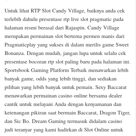
Untuk lihat RTP Slot Candy Village, baiknya anda cek
terlebih dahulu presentase rtp live slot pragmatic pada
halaman resmi berasal dari Rajaspin. Candy Village
merupakan permainan slot bertema permen manis dari
Pragmaticplay yang sukses di dalam merilis game Sweet
Bonanza. Dengan mudah, jangan lupa untuk selalu cek
presentase bocoran rtp slot paling baru pada halaman ini.
Sportsbook Gaming Platform Terbaik menawarkan lebih
banyak game, odds yang lebih tinggi, dan sediakan
pilihan yang lebih banyak untuk pemain. Sexy Baccarat
menawarkan permainan casino online bersama dealer
cantik untuk melayani Anda dengan kenyamanan dan
ketenangan pikiran saat bermain Baccarat, Dragon Tiger,
dan Sic Bo. Dream Gaming termasuk didalam casino
judi teranyar yang kami hadirkan di Slot Online untuk