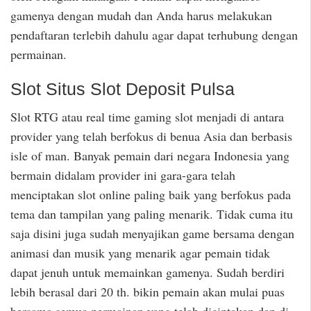
gamenya dengan mudah dan Anda harus melakukan
pendaftaran terlebih dahulu agar dapat terhubung dengan
permainan.
Slot Situs Slot Deposit Pulsa
Slot RTG atau real time gaming slot menjadi di antara
provider yang telah berfokus di benua Asia dan berbasis
isle of man. Banyak pemain dari negara Indonesia yang
bermain didalam provider ini gara-gara telah
menciptakan slot online paling baik yang berfokus pada
tema dan tampilan yang paling menarik. Tidak cuma itu
saja disini juga sudah menyajikan game bersama dengan
animasi dan musik yang menarik agar pemain tidak
dapat jenuh untuk memainkan gamenya. Sudah berdiri
lebih berasal dari 20 th. bikin pemain akan mulai puas