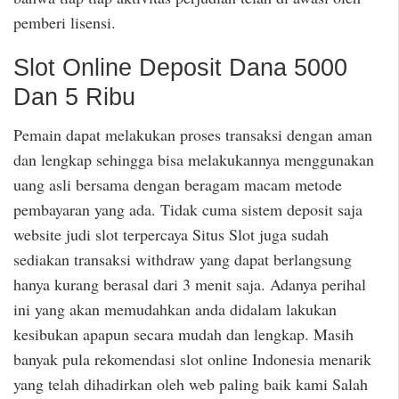
pemberi lisensi.
Slot Online Deposit Dana 5000
Dan 5 Ribu
Pemain dapat melakukan proses transaksi dengan aman
dan lengkap sehingga bisa melakukannya menggunakan
uang asli bersama dengan beragam macam metode
pembayaran yang ada. Tidak cuma sistem deposit saja
website judi slot terpercaya Situs Slot juga sudah
sediakan transaksi withdraw yang dapat berlangsung
hanya kurang berasal dari 3 menit saja. Adanya perihal
ini yang akan memudahkan anda didalam lakukan
kesibukan apapun secara mudah dan lengkap. Masih
banyak pula rekomendasi slot online Indonesia menarik
yang telah dihadirkan oleh web paling baik kami Salah