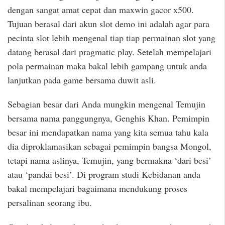
dengan sangat amat cepat dan maxwin gacor x500.
Tujuan berasal dari akun slot demo ini adalah agar para
pecinta slot lebih mengenal tiap tiap permainan slot yang
datang berasal dari pragmatic play. Setelah mempelajari
pola permainan maka bakal lebih gampang untuk anda
lanjutkan pada game bersama duwit asli.
Sebagian besar dari Anda mungkin mengenal Temujin
bersama nama panggungnya, Genghis Khan. Pemimpin
besar ini mendapatkan nama yang kita semua tahu kala
dia diproklamasikan sebagai pemimpin bangsa Mongol,
tetapi nama aslinya, Temujin, yang bermakna ‘dari besi’
atau ‘pandai besi’. Di program studi Kebidanan anda
bakal mempelajari bagaimana mendukung proses
persalinan seorang ibu.