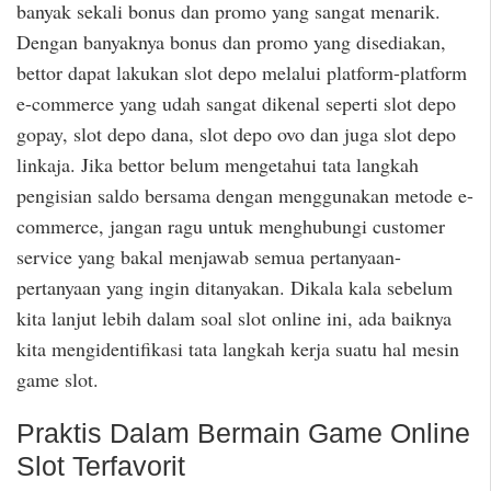
banyak sekali bonus dan promo yang sangat menarik.
Dengan banyaknya bonus dan promo yang disediakan,
bettor dapat lakukan slot depo melalui platform-platform
e-commerce yang udah sangat dikenal seperti slot depo
gopay, slot depo dana, slot depo ovo dan juga slot depo
linkaja. Jika bettor belum mengetahui tata langkah
pengisian saldo bersama dengan menggunakan metode e-
commerce, jangan ragu untuk menghubungi customer
service yang bakal menjawab semua pertanyaan-
pertanyaan yang ingin ditanyakan. Dikala kala sebelum
kita lanjut lebih dalam soal slot online ini, ada baiknya
kita mengidentifikasi tata langkah kerja suatu hal mesin
game slot.
Praktis Dalam Bermain Game Online
Slot Terfavorit