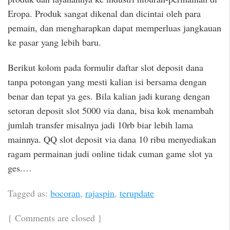
Eropa. Produk sangat dikenal dan dicintai oleh para
pemain, dan mengharapkan dapat memperluas jangkauan
ke pasar yang lebih baru.
Berikut kolom pada formulir daftar slot deposit dana
tanpa potongan yang mesti kalian isi bersama dengan
benar dan tepat ya ges. Bila kalian jadi kurang dengan
setoran deposit slot 5000 via dana, bisa kok menambah
jumlah transfer misalnya jadi 10rb biar lebih lama
mainnya. QQ slot deposit via dana 10 ribu menyediakan
ragam permainan judi online tidak cuman game slot ya
ges.…
Tagged as:
bocoran
,
rajaspin
,
terupdate
{
Comments are closed
}