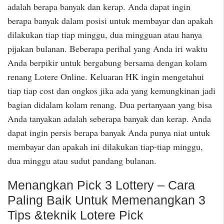
adalah berapa banyak dan kerap. Anda dapat ingin
berapa banyak dalam posisi untuk membayar dan apakah
dilakukan tiap tiap minggu, dua mingguan atau hanya
pijakan bulanan. Beberapa perihal yang Anda iri waktu
Anda berpikir untuk bergabung bersama dengan kolam
renang Lotere Online. Keluaran HK ingin mengetahui
tiap tiap cost dan ongkos jika ada yang kemungkinan jadi
bagian didalam kolam renang. Dua pertanyaan yang bisa
Anda tanyakan adalah seberapa banyak dan kerap. Anda
dapat ingin persis berapa banyak Anda punya niat untuk
membayar dan apakah ini dilakukan tiap-tiap minggu,
dua minggu atau sudut pandang bulanan.
Menangkan Pick 3 Lottery – Cara
Paling Baik Untuk Memenangkan 3
Tips &teknik Lotere Pick