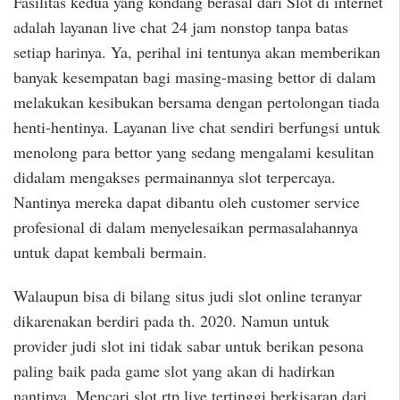
Fasilitas kedua yang kondang berasal dari Slot di internet
adalah layanan live chat 24 jam nonstop tanpa batas
setiap harinya. Ya, perihal ini tentunya akan memberikan
banyak kesempatan bagi masing-masing bettor di dalam
melakukan kesibukan bersama dengan pertolongan tiada
henti-hentinya. Layanan live chat sendiri berfungsi untuk
menolong para bettor yang sedang mengalami kesulitan
didalam mengakses permainannya slot terpercaya.
Nantinya mereka dapat dibantu oleh customer service
profesional di dalam menyelesaikan permasalahannya
untuk dapat kembali bermain.
Walaupun bisa di bilang situs judi slot online teranyar
dikarenakan berdiri pada th. 2020. Namun untuk
provider judi slot ini tidak sabar untuk berikan pesona
paling baik pada game slot yang akan di hadirkan
nantinya. Mencari slot rtp live tertinggi berkisaran dari