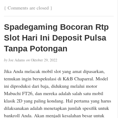
{
Comments are closed
}
Spadegaming Bocoran Rtp
Slot Hari Ini Deposit Pulsa
Tanpa Potongan
by
Joe Adams
on
Oktober 29, 2022
Jika Anda melacak mobil slot yang amat dipasarkan,
temukan ingin berspekulasi di K&B Chaparral. Model
ini diproduksi dari baja, didukung melalui motor
Mabuchi FT26, dan mereka adalah salah satu mobil
klasik 2D yang paling kondang. Hal pertama yang harus
dilaksanakan adalah menetapkan jumlah spesifik untuk
bankroll Anda. Akan menjadi kesalahan besar untuk