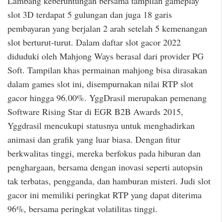
Lambang keberuntungan bersama tampilan gameplay
slot 3D terdapat 5 gulungan dan juga 18 garis
pembayaran yang berjalan 2 arah setelah 5 kemenangan
slot berturut-turut. Dalam daftar slot gacor 2022
diduduki oleh Mahjong Ways berasal dari provider PG
Soft. Tampilan khas permainan mahjong bisa dirasakan
dalam games slot ini, disempurnakan nilai RTP slot
gacor hingga 96.00%. YggDrasil merupakan pemenang
Software Rising Star di EGR B2B Awards 2015,
Yggdrasil mencukupi statusnya untuk menghadirkan
animasi dan grafik yang luar biasa. Dengan fitur
berkwalitas tinggi, mereka berfokus pada hiburan dan
penghargaan, bersama dengan inovasi seperti autopsin
tak terbatas, pengganda, dan hamburan misteri. Judi slot
gacor ini memiliki peringkat RTP yang dapat diterima
96%, bersama peringkat volatilitas tinggi.