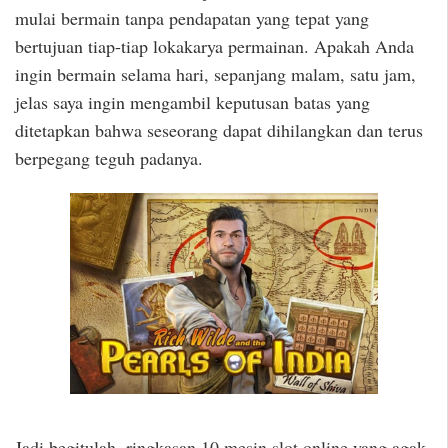
mulai bermain tanpa pendapatan yang tepat yang
bertujuan tiap-tiap lokakarya permainan. Apakah Anda
ingin bermain selama hari, sepanjang malam, satu jam,
jelas saya ingin mengambil keputusan batas yang
ditetapkan bahwa seseorang dapat dihilangkan dan terus
berpegang teguh padanya.
Jadi begitulah, ringkasan 10 mesin slot online yang agak