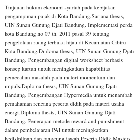
Tinjauan hukum ekonomi syariah pada kebijakan
pengampunan pajak di Kota Bandung.Sarjana thesis,
UIN Sunan Gunung Djati Bandung. Implementasi perda
kota Bandung no 07 th. 2011 pasal 39 tentang
pengelolaan ruang terbuka hijau di Kecamatan Cibiru
Kota Bandung.Diploma thesis, UIN Sunan Gunung Djati
Bandung. Pengembangan digital worksheet berbasis
konsep kartun untuk meningkatkan kapabilitas
pemecahan masalah pada materi momentum dan
impuls.Diploma thesis, UIN Sunan Gunung Djati
Bandung. Pengembangan Hypermedia untuk menambah
pemahaman rencana peserta didik pada materi usaha
energi.Diploma thesis, UIN Sunan Gunung Djati
Bandung. Penerapan metode reward and punishment
dalam pembelajaran PAI untuk meningkatkan
kedisiplinan dan tanggung jawab Peserta Didik.Masters