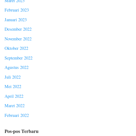
Maret 2023
Februari 2023
Januari 2023
Desember 2022
November 2022
Oktober 2022
September 2022
Agustus 2022
Juli 2022
Mei 2022
April 2022
Maret 2022
Februari 2022
Pos-pos Terbaru