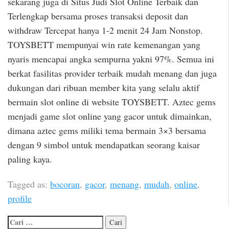
sekarang juga di Situs Judi Slot Online Terbaik dan
Terlengkap bersama proses transaksi deposit dan
withdraw Tercepat hanya 1-2 menit 24 Jam Nonstop.
TOYSBETT mempunyai win rate kemenangan yang
nyaris mencapai angka sempurna yakni 97%. Semua ini
berkat fasilitas provider terbaik mudah menang dan juga
dukungan dari ribuan member kita yang selalu aktif
bermain slot online di website TOYSBETT. Aztec gems
menjadi game slot online yang gacor untuk dimainkan,
dimana aztec gems miliki tema bermain 3×3 bersama
dengan 9 simbol untuk mendapatkan seorang kaisar
paling kaya.
Tagged as:
bocoran
,
gacor
,
menang
,
mudah
,
online
,
profile