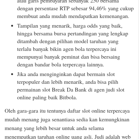
atau garis pembayaran sebanyak 250 bersama
dengan persentase RTP sebesar 94,46% yang cukup
membuat anda mudah mendapatkan kemenangan.
Tampilan yang menarik, harga odds yang baik,
hingga bersama bursa pertandingan yang lengkap
ditambah dengan pilihan model taruhan yang
terlalu banyak bikin agen bola terpercaya ini
mempunyai banyak peminat dan bisa bersaing
dengan bandar bola terpercaya lainnya.
Jika anda menginginkan dapat bermain slot
terpopuler dan lebih menarik, anda bisa pilih
permainan slot Break Da Bank di agen judi slot
online paling baik Bitbola.
Oleh gara-gara itu tentunya daftar slot online terpercaya
mudah menang juga senantiasa sedia kan kemungkinan
menang yang lebih besar untuk anda selama
menempatkan taruhan online uang asli. Judi adalah web