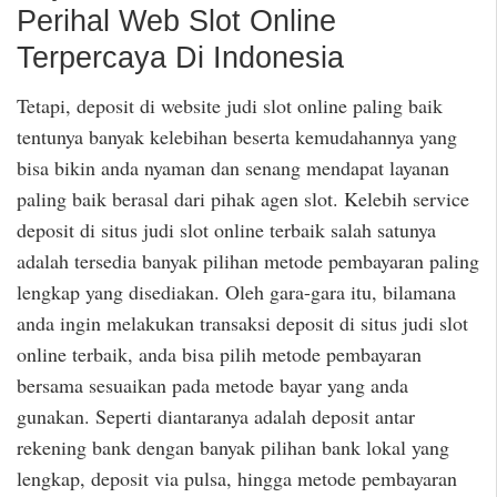
Perihal Web Slot Online
Terpercaya Di Indonesia
Tetapi, deposit di website judi slot online paling baik
tentunya banyak kelebihan beserta kemudahannya yang
bisa bikin anda nyaman dan senang mendapat layanan
paling baik berasal dari pihak agen slot. Kelebih service
deposit di situs judi slot online terbaik salah satunya
adalah tersedia banyak pilihan metode pembayaran paling
lengkap yang disediakan. Oleh gara-gara itu, bilamana
anda ingin melakukan transaksi deposit di situs judi slot
online terbaik, anda bisa pilih metode pembayaran
bersama sesuaikan pada metode bayar yang anda
gunakan. Seperti diantaranya adalah deposit antar
rekening bank dengan banyak pilihan bank lokal yang
lengkap, deposit via pulsa, hingga metode pembayaran