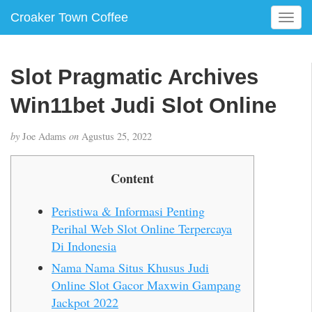
Croaker Town Coffee
T
o
g
g
Slot Pragmatic Archives
l
e
Win11bet Judi Slot Online
n
a
by
Joe Adams
on
Agustus 25, 2022
v
i
g
Content
a
t
Peristiwa & Informasi Penting
i
Perihal Web Slot Online Terpercaya
o
Di Indonesia
n
Nama Nama Situs Khusus Judi
Online Slot Gacor Maxwin Gampang
Jackpot 2022