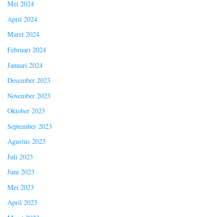
Mei 2024
April 2024
Maret 2024
Februari 2024
Januari 2024
Desember 2023
November 2023
Oktober 2023
September 2023
Agustus 2023
Juli 2023
Juni 2023
Mei 2023
April 2023