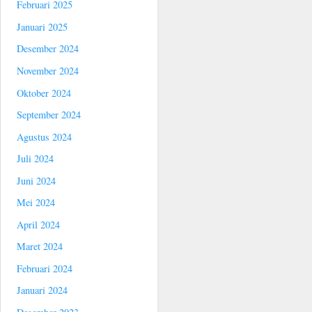
Februari 2025
Januari 2025
Desember 2024
November 2024
Oktober 2024
September 2024
Agustus 2024
Juli 2024
Juni 2024
Mei 2024
April 2024
Maret 2024
Februari 2024
Januari 2024