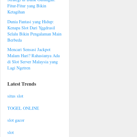
Fitur-Fitur yang Bikin
Ketagihan
Dunia Fantasi yang Hidup:
Kenapa Slot Dari Yggdrasil
Selalu Bikin Pengalaman Main
Berbeda
Mencari Sensasi Jackpot
Malam Hari? Rahasianya Ada
di Slot Server Malaysia yang
Lagi Ngetren
Latest Trends
situs slot
TOGEL ONLINE
slot gacor
slot