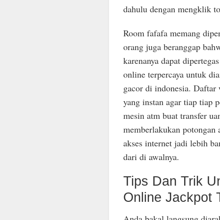
dahulu dengan mengklik 
Room fafafa memang diper
orang juga beranggap bahwa
karenanya dapat dipertegas 
online terpercaya untuk di
gacor di indonesia. Daftar
yang instan agar tiap tiap 
mesin atm buat transfer uang
memberlakukan potongan ad
akses internet jadi lebih 
dari di awalnya.
Tips Dan Trik U
Online Jackpot 
Anda bakal langsung diara