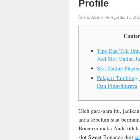
Profile
by
Joe Adams
on
Agustus 17, 202
Conten
Tips Dan Trik Unt
Judi Slot Online J
Slot Online Playte
Pelajari Tumbling,
Dan Fitur-fiturnya
Oleh gara-gara itu, jadikan
anda sebelum saat bermain
Bonanza maka Anda tidak b
slot Sweet Bonanza duit
si