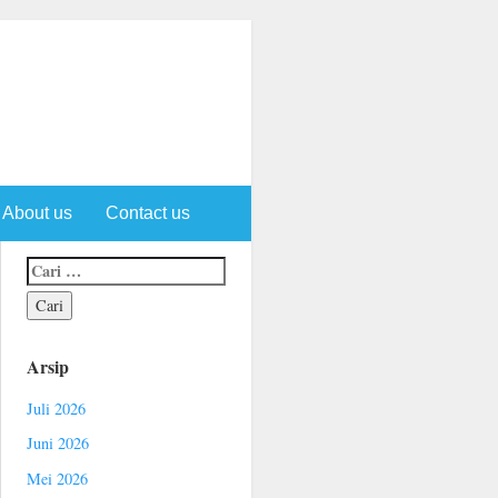
About us
Contact us
Arsip
Juli 2026
Juni 2026
Mei 2026