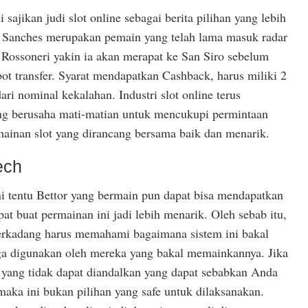
 sajikan judi slot online sebagai berita pilihan yang lebih
 Sanches merupakan pemain yang telah lama masuk radar
ossoneri yakin ia akan merapat ke San Siro sebelum
t transfer. Syarat mendapatkan Cashback, harus miliki 2
i nominal kekalahan. Industri slot online terus
g berusaha mati-matian untuk mencukupi permintaan
ainan slot yang dirancang bersama baik dan menarik.
ech
ni tentu Bettor yang bermain pun dapat bisa mendapatkan
pat buat permainan ini jadi lebih menarik. Oleh sebab itu,
terkadang harus memahami bagaimana sistem ini bakal
ga digunakan oleh mereka yang bakal memainkannya. Jika
 yang tidak dapat diandalkan yang dapat sebabkan Anda
aka ini bukan pilihan yang safe untuk dilaksanakan.