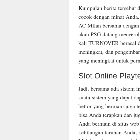
Kumpulan berita tersebut di
cocok dengan minat Anda.
AC Milan bersama dengan R
akan PSG datang menyerobo
kali TURNOVER berasal dar
meningkat, dan pengemban
yang meningkat untuk perm
Slot Online Playt
Jadi, bersama ada sistem i
suatu sistem yang dapat da
bettor yang bermain juga 
bisa Anda terapkan dan ju
Anda bermain di situs web
kehilangan taruhan Anda, m