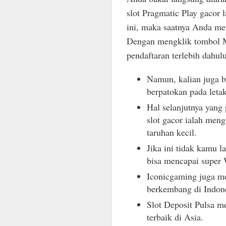
slot Pragmatic Play gacor 
ini, maka saatnya Anda me
Dengan mengklik tombol 
pendaftaran terlebih dahulu
Namun, kalian juga b
berpatokan pada letak
Hal selanjutnya yang
slot gacor ialah men
taruhan kecil.
Jika ini tidak kamu 
bisa mencapai super 
Iconicgaming juga me
berkembang di Indone
Slot Deposit Pulsa m
terbaik di Asia.