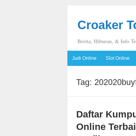
Croaker T
Berita, Hiburan, & Info T
Judi Online
Slot Online
Tag:
202020buyf
Daftar Kumpu
Online Terba