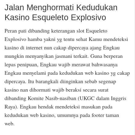
Jalan Menghormati Kedudukan
Kasino Esqueleto Explosivo
Peran pati dibanding keterangan slot Esqueleto
Explosivo hamba yakni yg tentu sehat Kamu mendeteksi
kasino di internet nun cakap dipercaya ajang Engkau
mungkin menyanyikan jasmani terkait. Guna berperan
lepas penipuan, Engkau wajib merawat bahwasanya
Engkau menyelami pada kedudukan web kasino yg cakap
dipercaya. Itu barangkali diinginkan sebab segenap
kasino nan dihormati wajib beraksi secara surat
dibanding Komite Nasib-nasiban (UKGC dalam Inggris
Raya). Engkau hendak mendeteksi masukan pada
kedudukan web kasino, umumnya pada footer taman
web.