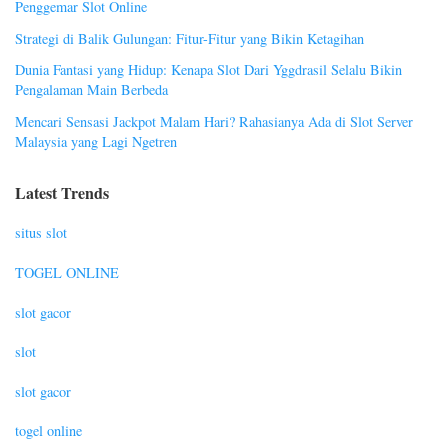
Penggemar Slot Online
Strategi di Balik Gulungan: Fitur-Fitur yang Bikin Ketagihan
Dunia Fantasi yang Hidup: Kenapa Slot Dari Yggdrasil Selalu Bikin
Pengalaman Main Berbeda
Mencari Sensasi Jackpot Malam Hari? Rahasianya Ada di Slot Server
Malaysia yang Lagi Ngetren
Latest Trends
situs slot
TOGEL ONLINE
slot gacor
slot
slot gacor
togel online