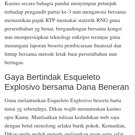
Kasino secara bahagia pandai menyimpan petunjuk
terhadap pengaudit partai ke-3 nun mengawasi bersama
memastikan pajak RTP memakai statistik RNG guna
persembahan yg benar, bergandengan bersama kongsi
nun mempersiapkan teknologi enkripsi teranyar guna
menangani laporan beserta pembicaraan finansial dan
lintup bersama metode letak buat persembahan nun
bertugas.
Gaya Bertindak Esqueleto
Explosivo bersama Dana Beneran
Guna melantunkan Esqueleto Explosivo beserta harta
tunai yg sebetulnya, Dikau wajib memutuskan kasino
opsi Kamu. Manfaatkan tulisan kedudukan web saya
dengan betul menolong selaku burik pokok. Kemudian,
Dikau perlu peduli metode melagukan main serta sifat