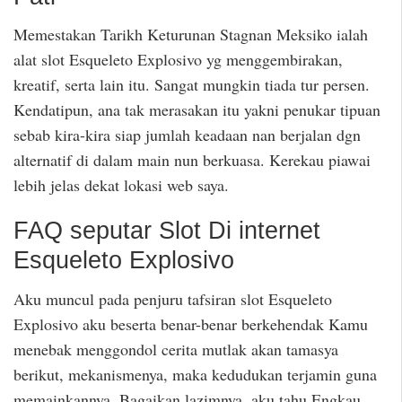
Memestakan Tarikh Keturunan Stagnan Meksiko ialah
alat slot Esqueleto Explosivo yg menggembirakan,
kreatif, serta lain itu. Sangat mungkin tiada tur persen.
Kendatipun, ana tak merasakan itu yakni penukar tipuan
sebab kira-kira siap jumlah keadaan nan berjalan dgn
alternatif di dalam main nun berkuasa. Kerekau piawai
lebih jelas dekat lokasi web saya.
FAQ seputar Slot Di internet
Esqueleto Explosivo
Aku muncul pada penjuru tafsiran slot Esqueleto
Explosivo aku beserta benar-benar berkehendak Kamu
menebak menggondol cerita mutlak akan tamasya
berikut, mekanismenya, maka kedudukan terjamin guna
memainkannya. Bagaikan lazimnya, aku tahu Engkau