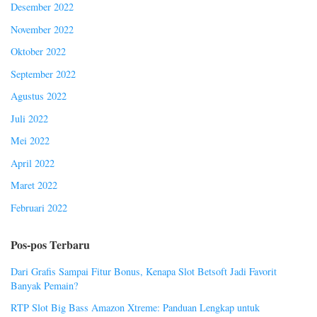
Desember 2022
November 2022
Oktober 2022
September 2022
Agustus 2022
Juli 2022
Mei 2022
April 2022
Maret 2022
Februari 2022
Pos-pos Terbaru
Dari Grafis Sampai Fitur Bonus, Kenapa Slot Betsoft Jadi Favorit
Banyak Pemain?
RTP Slot Big Bass Amazon Xtreme: Panduan Lengkap untuk