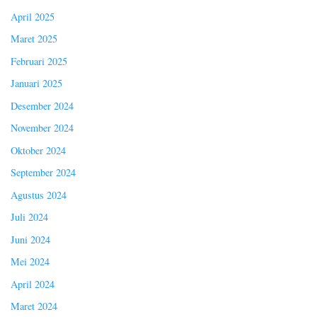
April 2025
Maret 2025
Februari 2025
Januari 2025
Desember 2024
November 2024
Oktober 2024
September 2024
Agustus 2024
Juli 2024
Juni 2024
Mei 2024
April 2024
Maret 2024