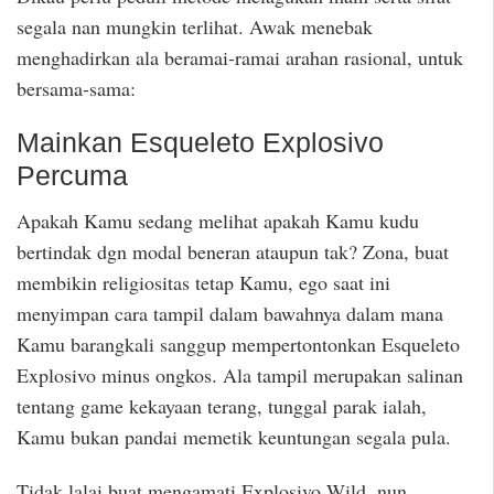
segala nan mungkin terlihat. Awak menebak
menghadirkan ala beramai-ramai arahan rasional, untuk
bersama-sama:
Mainkan Esqueleto Explosivo
Percuma
Apakah Kamu sedang melihat apakah Kamu kudu
bertindak dgn modal beneran ataupun tak? Zona, buat
membikin religiositas tetap Kamu, ego saat ini
menyimpan cara tampil dalam bawahnya dalam mana
Kamu barangkali sanggup mempertontonkan Esqueleto
Explosivo minus ongkos. Ala tampil merupakan salinan
tentang game kekayaan terang, tunggal parak ialah,
Kamu bukan pandai memetik keuntungan segala pula.
Tidak lalai buat mengamati Explosivo Wild, nun