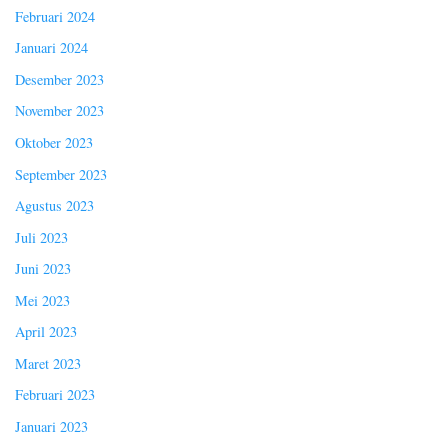
Februari 2024
Januari 2024
Desember 2023
November 2023
Oktober 2023
September 2023
Agustus 2023
Juli 2023
Juni 2023
Mei 2023
April 2023
Maret 2023
Februari 2023
Januari 2023