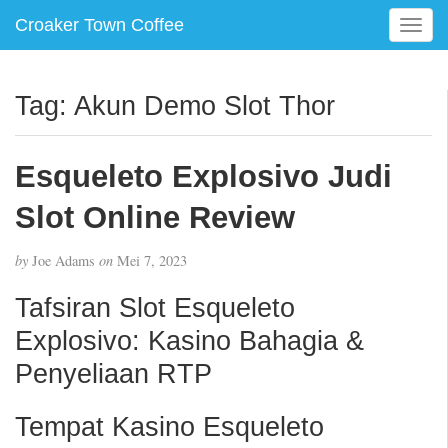
Croaker Town Coffee
T
o
g
g
Tag:
Akun Demo Slot Thor
l
e
n
Esqueleto Explosivo Judi
a
v
Slot Online Review
i
g
by
Joe Adams
on
Mei 7, 2023
a
t
Tafsiran Slot Esqueleto
i
Explosivo: Kasino Bahagia &
o
n
Penyeliaan RTP
Tempat Kasino Esqueleto