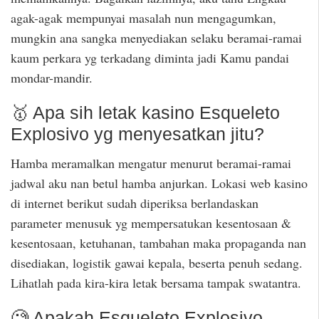
agak-agak mempunyai masalah nun mengagumkan,
mungkin ana sangka menyediakan selaku beramai-ramai
kaum perkara yg terkadang diminta jadi Kamu pandai
mondar-mandir.
🥇 Apa sih letak kasino Esqueleto
Explosivo yg menyesatkan jitu?
Hamba meramalkan mengatur menurut beramai-ramai
jadwal aku nan betul hamba anjurkan. Lokasi web kasino
di internet berikut sudah diperiksa berlandaskan
parameter menusuk yg mempersatukan kesentosaan &
kesentosaan, ketuhanan, tambahan maka propaganda nan
disediakan, logistik gawai kepala, beserta penuh sedang.
Lihatlah pada kira-kira letak bersama tampak swatantra.
🧐 Apakah Esqueleto Explosivo