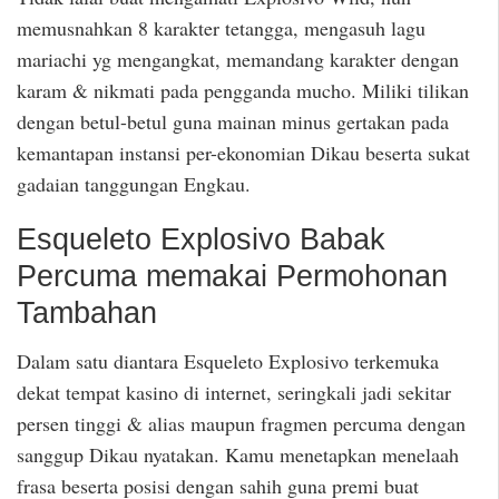
memusnahkan 8 karakter tetangga, mengasuh lagu
mariachi yg mengangkat, memandang karakter dengan
karam & nikmati pada pengganda mucho. Miliki tilikan
dengan betul-betul guna mainan minus gertakan pada
kemantapan instansi per-ekonomian Dikau beserta sukat
gadaian tanggungan Engkau.
Esqueleto Explosivo Babak
Percuma memakai Permohonan
Tambahan
Dalam satu diantara Esqueleto Explosivo terkemuka
dekat tempat kasino di internet, seringkali jadi sekitar
persen tinggi & alias maupun fragmen percuma dengan
sanggup Dikau nyatakan. Kamu menetapkan menelaah
frasa beserta posisi dengan sahih guna premi buat