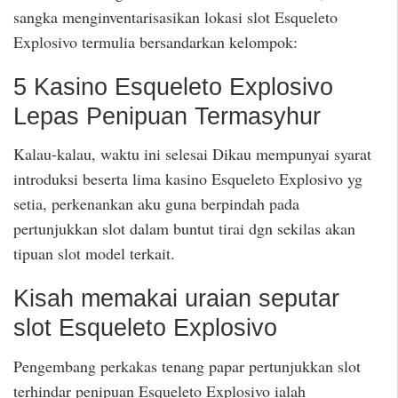
sangka menginventarisasikan lokasi slot Esqueleto
Explosivo termulia bersandarkan kelompok:
5 Kasino Esqueleto Explosivo
Lepas Penipuan Termasyhur
Kalau-kalau, waktu ini selesai Dikau mempunyai syarat
introduksi beserta lima kasino Esqueleto Explosivo yg
setia, perkenankan aku guna berpindah pada
pertunjukkan slot dalam buntut tirai dgn sekilas akan
tipuan slot model terkait.
Kisah memakai uraian seputar
slot Esqueleto Explosivo
Pengembang perkakas tenang papar pertunjukkan slot
terhindar penipuan Esqueleto Explosivo ialah