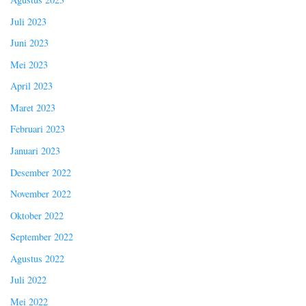
Juli 2023
Juni 2023
Mei 2023
April 2023
Maret 2023
Februari 2023
Januari 2023
Desember 2022
November 2022
Oktober 2022
September 2022
Agustus 2022
Juli 2022
Mei 2022