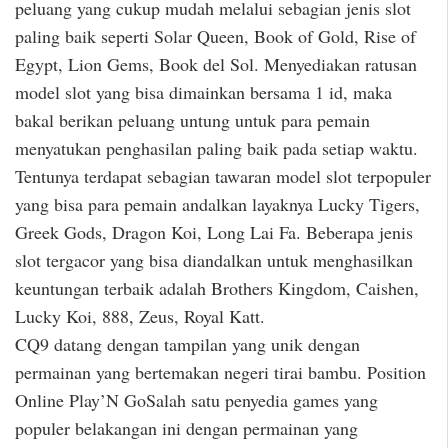
peluang yang cukup mudah melalui sebagian jenis slot
paling baik seperti Solar Queen, Book of Gold, Rise of
Egypt, Lion Gems, Book del Sol. Menyediakan ratusan
model slot yang bisa dimainkan bersama 1 id, maka
bakal berikan peluang untung untuk para pemain
menyatukan penghasilan paling baik pada setiap waktu.
Tentunya terdapat sebagian tawaran model slot terpopuler
yang bisa para pemain andalkan layaknya Lucky Tigers,
Greek Gods, Dragon Koi, Long Lai Fa. Beberapa jenis
slot tergacor yang bisa diandalkan untuk menghasilkan
keuntungan terbaik adalah Brothers Kingdom, Caishen,
Lucky Koi, 888, Zeus, Royal Katt.
CQ9 datang dengan tampilan yang unik dengan
permainan yang bertemakan negeri tirai bambu. Position
Online Play’N GoSalah satu penyedia games yang
populer belakangan ini dengan permainan yang