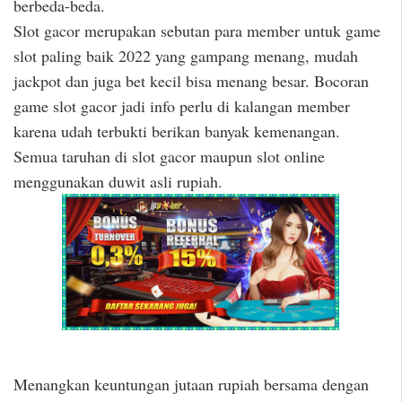
berbeda-beda.
Slot gacor merupakan sebutan para member untuk game
slot paling baik 2022 yang gampang menang, mudah
jackpot dan juga bet kecil bisa menang besar. Bocoran
game slot gacor jadi info perlu di kalangan member
karena udah terbukti berikan banyak kemenangan.
Semua taruhan di slot gacor maupun slot online
menggunakan duwit asli rupiah.
Menangkan keuntungan jutaan rupiah bersama dengan