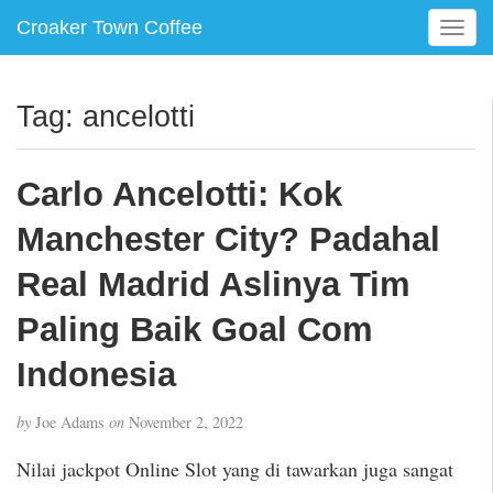
Croaker Town Coffee
T
o
g
g
Tag:
ancelotti
l
e
n
Carlo Ancelotti: Kok
a
v
Manchester City? Padahal
i
g
Real Madrid Aslinya Tim
a
Paling Baik Goal Com
t
i
Indonesia
o
n
by
Joe Adams
on
November 2, 2022
Nilai jackpot Online Slot yang di tawarkan juga sangat