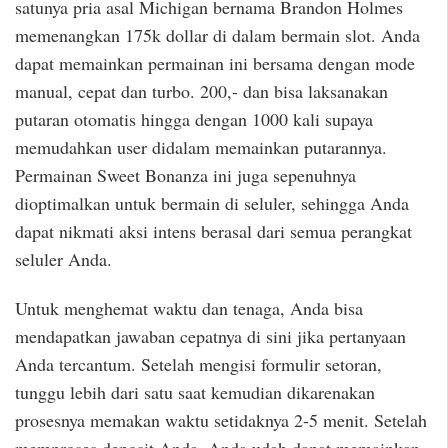
satunya pria asal Michigan bernama Brandon Holmes
memenangkan 175k dollar di dalam bermain slot. Anda
dapat memainkan permainan ini bersama dengan mode
manual, cepat dan turbo. 200,- dan bisa laksanakan
putaran otomatis hingga dengan 1000 kali supaya
memudahkan user didalam memainkan putarannya.
Permainan Sweet Bonanza ini juga sepenuhnya
dioptimalkan untuk bermain di seluler, sehingga Anda
dapat nikmati aksi intens berasal dari semua perangkat
seluler Anda.
Untuk menghemat waktu dan tenaga, Anda bisa
mendapatkan jawaban cepatnya di sini jika pertanyaan
Anda tercantum. Setelah mengisi formulir setoran,
tunggu lebih dari satu saat kemudian dikarenakan
prosesnya memakan waktu setidaknya 2-5 menit. Setelah
memproses deposit Anda, Anda udah dapat memainkan