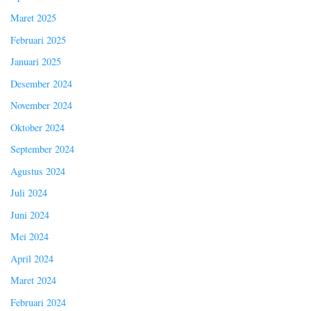
Maret 2025
Februari 2025
Januari 2025
Desember 2024
November 2024
Oktober 2024
September 2024
Agustus 2024
Juli 2024
Juni 2024
Mei 2024
April 2024
Maret 2024
Februari 2024