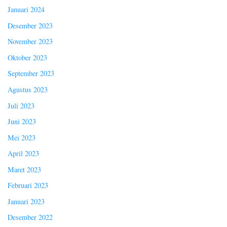
Januari 2024
Desember 2023
November 2023
Oktober 2023
September 2023
Agustus 2023
Juli 2023
Juni 2023
Mei 2023
April 2023
Maret 2023
Februari 2023
Januari 2023
Desember 2022