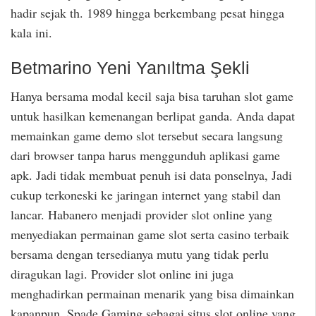
hadir sejak th. 1989 hingga berkembang pesat hingga
kala ini.
Betmarino Yeni Yanıltma Şekli
Hanya bersama modal kecil saja bisa taruhan slot game
untuk hasilkan kemenangan berlipat ganda. Anda dapat
memainkan game demo slot tersebut secara langsung
dari browser tanpa harus menggunduh aplikasi game
apk. Jadi tidak membuat penuh isi data ponselnya, Jadi
cukup terkoneski ke jaringan internet yang stabil dan
lancar. Habanero menjadi provider slot online yang
menyediakan permainan game slot serta casino terbaik
bersama dengan tersedianya mutu yang tidak perlu
diragukan lagi. Provider slot online ini juga
menghadirkan permainan menarik yang bisa dimainkan
kapanpun. Spade Gaming sebagai situs slot online yang