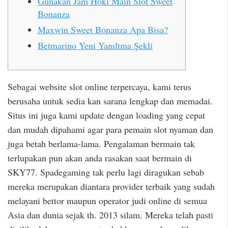
Gunakan Jam Hoki Main Slot Sweet
Bonanza
Maxwin Sweet Bonanza Apa Bisa?
Betmarino Yeni Yanıltma Şekli
Sebagai website slot online terpercaya, kami terus
berusaha untuk sedia kan sarana lengkap dan memadai.
Situs ini juga kami update dengan loading yang cepat
dan mudah dipahami agar para pemain slot nyaman dan
juga betah berlama-lama. Pengalaman bermain tak
terlupakan pun akan anda rasakan saat bermain di
SKY77. Spadegaming tak perlu lagi diragukan sebab
mereka merupakan diantara provider terbaik yang sudah
melayani bettor maupun operator judi online di semua
Asia dan dunia sejak th. 2013 silam. Mereka telah pasti