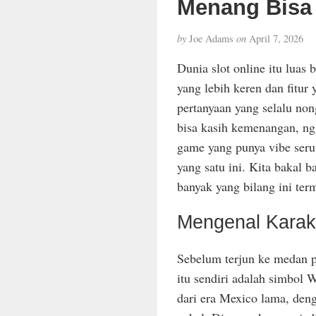
Menang Bisa 
by
Joe Adams
on
April 7, 2026
Dunia slot online itu luas
yang lebih keren dan fitur y
pertanyaan yang selalu non
bisa kasih kemenangan, ng
game yang punya vibe seru
yang satu ini. Kita bakal 
banyak yang bilang ini te
Mengenal Karakt
Sebelum terjun ke medan p
itu sendiri adalah simbol
dari era Mexico lama, deng