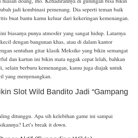
 hiasan doang, lho. Kehadirannya di gulungan bisa bikin
rubah jadi kombinasi pemenang. Dia seperti teman baik
ritis buat bantu kamu keluar dari kekeringan kemenangan.
ni biasanya punya atmosfer yang sangat hidup. Latarnya
a kecil dengan bangunan khas, atau di dalam kantor
engan sentuhan gitar klasik Meksiko yang bikin semangat
ful dan kartun ini bikin mata nggak cepat lelah, bahkan
i, selain berburu kemenangan, kamu juga diajak untuk
cil yang menyenangkan.
Bikin Slot Wild Bandito Jadi “Gampang
aling ditunggu. Apa sih kelebihan game ini sampai
kannya? Let’s break it down.