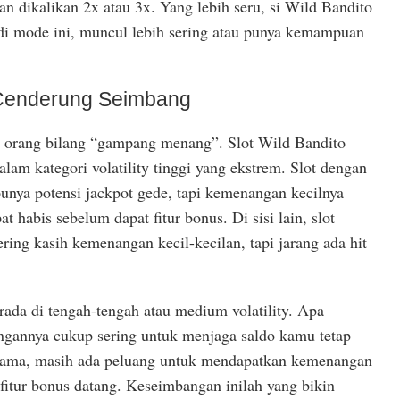
n dikalikan 2x atau 3x. Yang lebih seru, si Wild Bandito
f di mode ini, muncul lebih sering atau punya kemampuan
g Cenderung Seimbang
in orang bilang “gampang menang”. Slot Wild Bandito
am kategori volatility tinggi yang ekstrem. Slot dengan
punya potensi jackpot gede, tapi kemenangan kecilnya
at habis sebelum dapat fitur bonus. Di sisi lain, slot
ering kasih kemenangan kecil-kecilan, tapi jarang ada hit
rada di tengah-tengah atau medium volatility. Apa
ngannya cukup sering untuk menjaga saldo kamu tetap
 sama, masih ada peluang untuk mendapatkan kemenangan
 fitur bonus datang. Keseimbangan inilah yang bikin