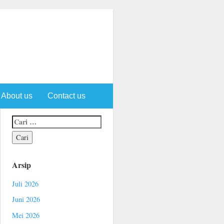
About us
Contact us
Arsip
Juli 2026
Juni 2026
Mei 2026