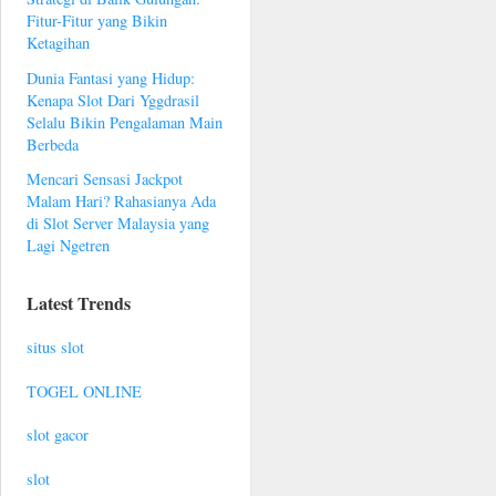
Fitur-Fitur yang Bikin
Ketagihan
Dunia Fantasi yang Hidup:
Kenapa Slot Dari Yggdrasil
Selalu Bikin Pengalaman Main
Berbeda
Mencari Sensasi Jackpot
Malam Hari? Rahasianya Ada
di Slot Server Malaysia yang
Lagi Ngetren
Latest Trends
situs slot
TOGEL ONLINE
slot gacor
slot