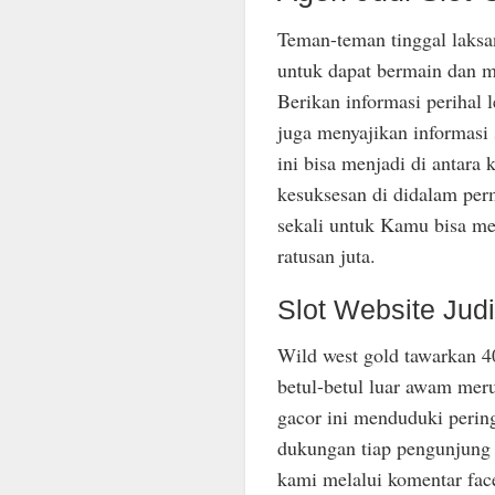
Teman-teman tinggal laksa
untuk dapat bermain dan m
Berikan informasi perihal l
juga menyajikan informasi 
ini bisa menjadi di antar
kesuksesan di didalam perm
sekali untuk Kamu bisa me
ratusan juta.
Slot Website Judi
Wild west gold tawarkan 4
betul-betul luar awam meru
gacor ini menduduki peri
dukungan tiap pengunjung 
kami melalui komentar fac