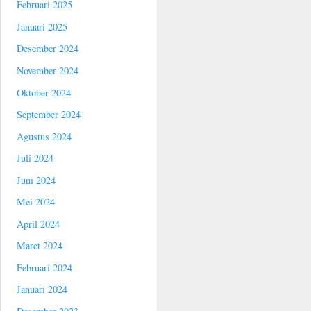
Februari 2025
Januari 2025
Desember 2024
November 2024
Oktober 2024
September 2024
Agustus 2024
Juli 2024
Juni 2024
Mei 2024
April 2024
Maret 2024
Februari 2024
Januari 2024