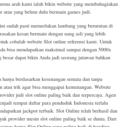
karena arah kami ialah bikin website yang membahagiakan
or atau yang belum dulu bermain games judi.
ni sudah pasti memerlukan lambang yang berurutan di
n rasakan kesan bermain dengan uang asli yang lebih
tuk cobalah website Slot online referensi kami. Untuk
nda bisa mendapatkan maksimal sampai dengan 5000x
g besar dapat bikin Anda jadi seorang jutawan bahkan
a hanya berdasarkan kesenangan semata dan tanpa
 atau trik agar bisa menggapai kemenangan. Website
vider judi slot online paling baik dan terpercaya. Agen
enjadi tempat daftar para penduduk Indonesia terlalu
apatkan jackpot terbaik. Slot Online telah berhasil dan
ak provider mesin slot online paling baik se dunia. Dari
 games hanya Slot Online yang paling baik di banding