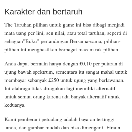
Karakter dan bertaruh
The Taruhan pilihan untuk game ini bisa dibagi menjadi
mata uang per lini, sen nilai, atau total taruhan, seperti di
sebagian”Buku” pertandingan.Bersama-sama, pilihan-
pilihan ini menghasilkan berbagai macam rak pilihan.
Anda dapat bermain hanya dengan £0,10 per putaran di
ujung bawah spektrum, sementara itu sangat mahal untuk
membayar sebanyak £250 untuk ujung yang berlawanan.
Ini olahraga tidak diragukan lagi memiliki alternatif
untuk semua orang karena ada banyak alternatif untuk
keduanya.
Kami pemberani petualang adalah bayaran tertinggi
tanda, dan gambar mudah dan bisa dimengerti. Firaun