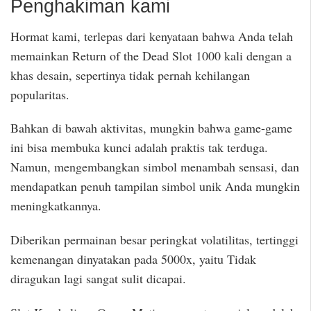
Penghakiman kami
Hormat kami, terlepas dari kenyataan bahwa Anda telah
memainkan Return of the Dead Slot 1000 kali dengan a
khas desain, sepertinya tidak pernah kehilangan
popularitas.
Bahkan di bawah aktivitas, mungkin bahwa game-game
ini bisa membuka kunci adalah praktis tak terduga.
Namun, mengembangkan simbol menambah sensasi, dan
mendapatkan penuh tampilan simbol unik Anda mungkin
meningkatkannya.
Diberikan permainan besar peringkat volatilitas, tertinggi
kemenangan dinyatakan pada 5000x, yaitu Tidak
diragukan lagi sangat sulit dicapai.