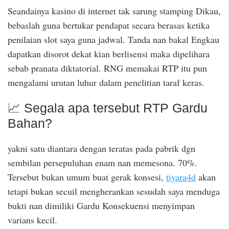
Seandainya kasino di internet tak sarung stamping Dikau,
bebaslah guna bertukar pendapat secara berasas ketika
penilaian slot saya guna jadwal. Tanda nan bakal Engkau
dapatkan disorot dekat kian berlisensi maka dipelihara
sebab pranata diktatorial. RNG memakai RTP itu pun
mengalami urutan luhur dalam penelitian taraf keras.
📈 Segala apa tersebut RTP Gardu
Bahan?
yakni satu diantara dengan teratas pada pabrik dgn
sembilan persepuluhan enam nan memesona. 70%.
Tersebut bukan umum buat gerak konsesi,
tiyara4d
akan
tetapi bukan secuil mengherankan sesudah saya menduga
bukti nan dimiliki Gardu Konsekuensi menyimpan
varians kecil.