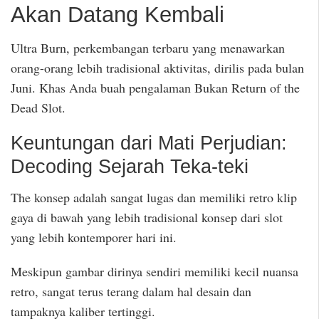
Akan Datang Kembali
Ultra Burn, perkembangan terbaru yang menawarkan
orang-orang lebih tradisional aktivitas, dirilis pada bulan
Juni. Khas Anda buah pengalaman Bukan Return of the
Dead Slot.
Keuntungan dari Mati Perjudian:
Decoding Sejarah Teka-teki
The konsep adalah sangat lugas dan memiliki retro klip
gaya di bawah yang lebih tradisional konsep dari slot
yang lebih kontemporer hari ini.
Meskipun gambar dirinya sendiri memiliki kecil nuansa
retro, sangat terus terang dalam hal desain dan
tampaknya kaliber tertinggi.