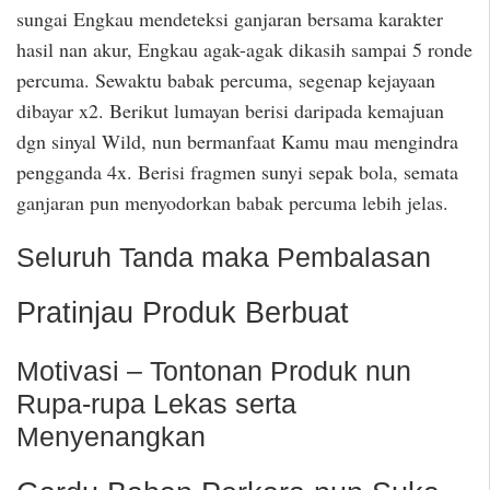
sungai Engkau mendeteksi ganjaran bersama karakter
hasil nan akur, Engkau agak-agak dikasih sampai 5 ronde
percuma. Sewaktu babak percuma, segenap kejayaan
dibayar x2. Berikut lumayan berisi daripada kemajuan
dgn sinyal Wild, nun bermanfaat Kamu mau mengindra
pengganda 4x. Berisi fragmen sunyi sepak bola, semata
ganjaran pun menyodorkan babak percuma lebih jelas.
Seluruh Tanda maka Pembalasan
Pratinjau Produk Berbuat
Motivasi – Tontonan Produk nun
Rupa-rupa Lekas serta
Menyenangkan