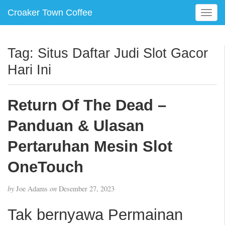
Croaker Town Coffee
T
o
g
g
Tag:
Situs Daftar Judi Slot Gacor
l
Hari Ini
e
n
a
Return Of The Dead –
v
i
Panduan & Ulasan
g
a
Pertaruhan Mesin Slot
t
i
OneTouch
o
n
by
Joe Adams
on
Desember 27, 2023
Tak bernyawa Permainan