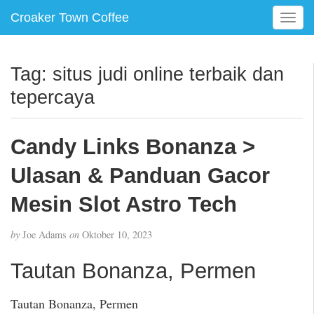
Croaker Town Coffee
T
o
g
g
Tag:
situs judi online terbaik dan
l
tepercaya
e
n
a
Candy Links Bonanza >
v
i
Ulasan & Panduan Gacor
g
a
Mesin Slot Astro Tech
t
i
by
Joe Adams
on
Oktober 10, 2023
o
n
Tautan Bonanza, Permen
Tautan Bonanza, Permen