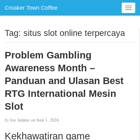
Croaker Town Coffee
T
o
g
g
Tag:
situs slot online terpercaya
l
e
n
Problem Gambling
a
v
Awareness Month –
i
g
Panduan and Ulasan Best
a
RTG International Mesin
t
i
Slot
o
n
by
Joe Adams
on
Juni 1, 2024
Kekhawatiran game