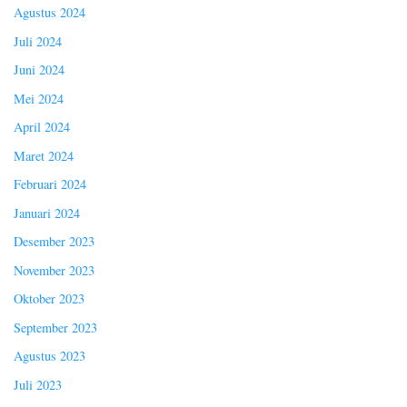
Agustus 2024
Juli 2024
Juni 2024
Mei 2024
April 2024
Maret 2024
Februari 2024
Januari 2024
Desember 2023
November 2023
Oktober 2023
September 2023
Agustus 2023
Juli 2023