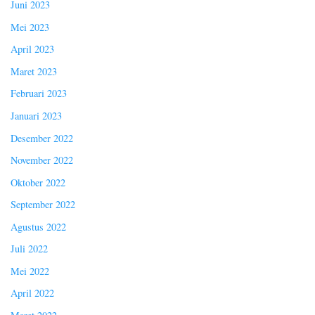
Juni 2023
Mei 2023
April 2023
Maret 2023
Februari 2023
Januari 2023
Desember 2022
November 2022
Oktober 2022
September 2022
Agustus 2022
Juli 2022
Mei 2022
April 2022