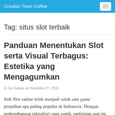
Croaker Town Coffee
T
o
g
g
Tag:
situs slot terbaik
l
e
n
Panduan Menentukan Slot
a
v
serta Visual Terbagus:
i
g
Estetika yang
a
Mengagumkan
t
i
o
by
Joe Adams
on
November 27, 2024
n
Judi Slot online telah menjadi salah satu game
perjudian apa paling populer di Indonesia. Dengan
perkembangan teknologi yang rapid, partisipan saat ini