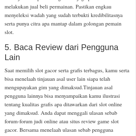
melakukan jual beli permainan. Pastikan engkau
menyeleksi wadah yang sudah terbukti kredibilitasnya
serta punya citra apa mantap dalam golongan pemain
slot.
5. Baca Review dari Pengguna
Lain
Saat memilih slot gacor serta grafis terbagus, kamu serta
bisa menelaah tinjauan asal user lain siapa telah
mengupayakan gim yang dimaksud.Tinjauan asal
pengguna lainnya bisa menyampaikan kamu ilustrasi
tentang kualitas grafis apa ditawarkan dari slot online
yang dimaksud. Anda dapat menggali ulasan sebab
forum-forum judi online atau situs review game slot
gacor. Bersama menelaah ulasan sebab pengguna