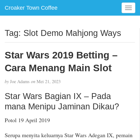
Croaker Town Coffee
T
o
g
g
Tag:
Slot Demo Mahjong Ways
l
e
n
Star Wars 2019 Betting –
a
v
Cara Menang Main Slot
i
g
by
Joe Adams
on
Mei 21, 2023
a
t
Star Wars Bagian IX – Pada
i
mana Menipu Jaminan Dikau?
o
n
Potol 19 April 2019
Serupa menyita keluarnya Star Wars Adegan IX, pemain