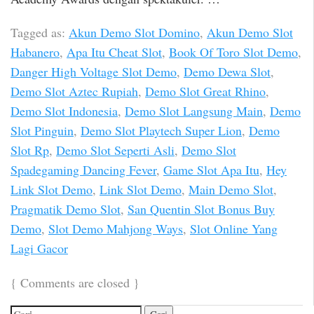
Tagged as:
Akun Demo Slot Domino
,
Akun Demo Slot
Habanero
,
Apa Itu Cheat Slot
,
Book Of Toro Slot Demo
,
Danger High Voltage Slot Demo
,
Demo Dewa Slot
,
Demo Slot Aztec Rupiah
,
Demo Slot Great Rhino
,
Demo Slot Indonesia
,
Demo Slot Langsung Main
,
Demo
Slot Pinguin
,
Demo Slot Playtech Super Lion
,
Demo
Slot Rp
,
Demo Slot Seperti Asli
,
Demo Slot
Spadegaming Dancing Fever
,
Game Slot Apa Itu
,
Hey
Link Slot Demo
,
Link Slot Demo
,
Main Demo Slot
,
Pragmatik Demo Slot
,
San Quentin Slot Bonus Buy
Demo
,
Slot Demo Mahjong Ways
,
Slot Online Yang
Lagi Gacor
{
Comments are closed
}