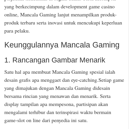
yang berkecimpung dalam development game casino
online, Mancala Gaming lanjut menampilkan produk-
produk terbaru serta inovasi untuk mencukupi keperluan
para pelaku.
Keunggulannya Mancala Gaming
1. Rancangan Gambar Menarik
Satu hal apa membuat Mancala Gaming spesial ialah
desain grafis apa menggaet dan eye-catching.Setiap game
yang dimajukan dengan Mancala Gaming didesain
bersama rincian yang menawan dan menarik. Serta
display tampilan apa mempesona, partisipan akan
mengalami terhibur dan terinspirasi waktu bermain
game-slot on line dari penyedia ini satu.