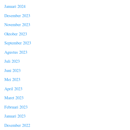
Januari 2024
Desember 2023
November 2023
Oktober 2023
September 2023
Agustus 2023
Juli 2023
Juni 2023
Mei 2023
April 2023
Maret 2023
Februari 2023
Januari 2023
Desember 2022