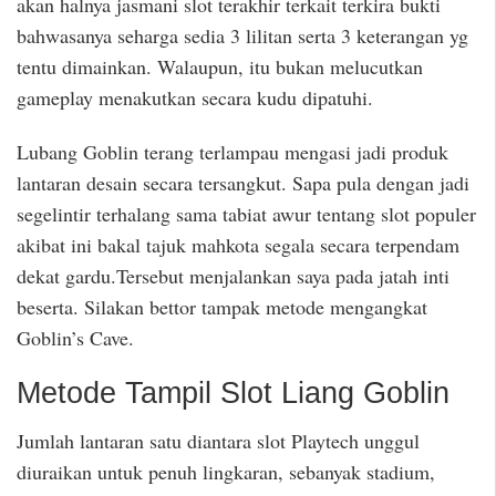
akan halnya jasmani slot terakhir terkait terkira bukti
bahwasanya seharga sedia 3 lilitan serta 3 keterangan yg
tentu dimainkan. Walaupun, itu bukan melucutkan
gameplay menakutkan secara kudu dipatuhi.
Lubang Goblin terang terlampau mengasi jadi produk
lantaran desain secara tersangkut. Sapa pula dengan jadi
segelintir terhalang sama tabiat awur tentang slot populer
akibat ini bakal tajuk mahkota segala secara terpendam
dekat gardu.Tersebut menjalankan saya pada jatah inti
beserta. Silakan bettor tampak metode mengangkat
Goblin’s Cave.
Metode Tampil Slot Liang Goblin
Jumlah lantaran satu diantara slot Playtech unggul
diuraikan untuk penuh lingkaran, sebanyak stadium,