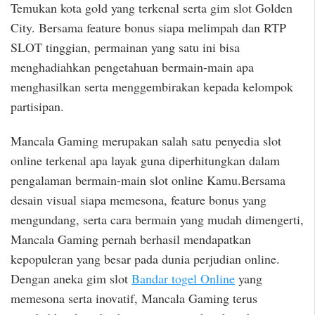
Temukan kota gold yang terkenal serta gim slot Golden
City. Bersama feature bonus siapa melimpah dan RTP
SLOT tinggian, permainan yang satu ini bisa
menghadiahkan pengetahuan bermain-main apa
menghasilkan serta menggembirakan kepada kelompok
partisipan.
Mancala Gaming merupakan salah satu penyedia slot
online terkenal apa layak guna diperhitungkan dalam
pengalaman bermain-main slot online Kamu.Bersama
desain visual siapa memesona, feature bonus yang
mengundang, serta cara bermain yang mudah dimengerti,
Mancala Gaming pernah berhasil mendapatkan
kepopuleran yang besar pada dunia perjudian online.
Dengan aneka gim slot
Bandar togel Online
yang
memesona serta inovatif, Mancala Gaming terus