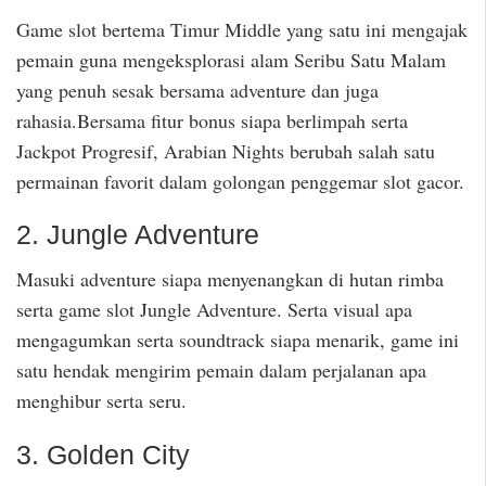
Game slot bertema Timur Middle yang satu ini mengajak
pemain guna mengeksplorasi alam Seribu Satu Malam
yang penuh sesak bersama adventure dan juga
rahasia.Bersama fitur bonus siapa berlimpah serta
Jackpot Progresif, Arabian Nights berubah salah satu
permainan favorit dalam golongan penggemar slot gacor.
2. Jungle Adventure
Masuki adventure siapa menyenangkan di hutan rimba
serta game slot Jungle Adventure. Serta visual apa
mengagumkan serta soundtrack siapa menarik, game ini
satu hendak mengirim pemain dalam perjalanan apa
menghibur serta seru.
3. Golden City