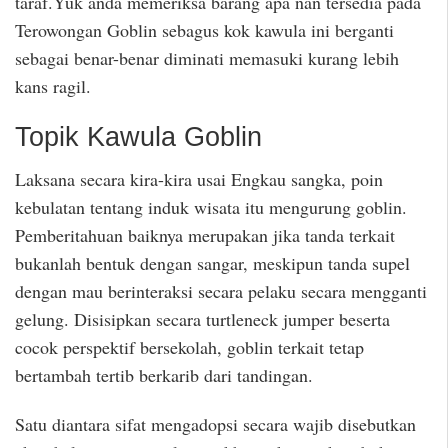
taraf.Yuk anda memeriksa barang apa nan tersedia pada
Terowongan Goblin sebagus kok kawula ini berganti
sebagai benar-benar diminati memasuki kurang lebih
kans ragil.
Topik Kawula Goblin
Laksana secara kira-kira usai Engkau sangka, poin
kebulatan tentang induk wisata itu mengurung goblin.
Pemberitahuan baiknya merupakan jika tanda terkait
bukanlah bentuk dengan sangar, meskipun tanda supel
dengan mau berinteraksi secara pelaku secara mengganti
gelung. Disisipkan secara turtleneck jumper beserta
cocok perspektif bersekolah, goblin terkait tetap
bertambah tertib berkarib dari tandingan.
Satu diantara sifat mengadopsi secara wajib disebutkan