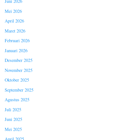
Juni 2026
Mei 2026
April 2026
Maret 2026
Februari 2026
Januari 2026
Desember 2025
November 2025
Oktober 2025
September 2025
Agustus 2025
Juli 2025
Juni 2025
Mei 2025
April 2025