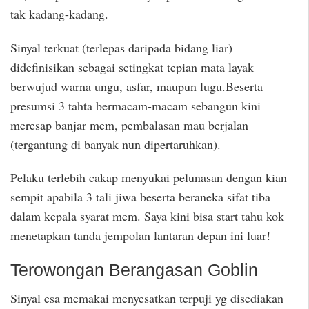
tak kadang-kadang.
Sinyal terkuat (terlepas daripada bidang liar)
didefinisikan sebagai setingkat tepian mata layak
berwujud warna ungu, asfar, maupun lugu.Beserta
presumsi 3 tahta bermacam-macam sebangun kini
meresap banjar mem, pembalasan mau berjalan
(tergantung di banyak nun dipertaruhkan).
Pelaku terlebih cakap menyukai pelunasan dengan kian
sempit apabila 3 tali jiwa beserta beraneka sifat tiba
dalam kepala syarat mem. Saya kini bisa start tahu kok
menetapkan tanda jempolan lantaran depan ini luar!
Terowongan Berangasan Goblin
Sinyal esa memakai menyesatkan terpuji yg disediakan