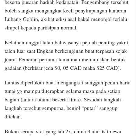
beserta pusaran hadiah kedapatan. Pengembang tersebut
boleh sangka mengangkat kecil penyimpangan lantaran
Lubang Goblin, akibat edisi asal bakal menonjol terlalu
simpel kepada partisipan normal.
Kelainan unggul ialah bahwasanya petuah penting yakni
talen luar saat Engkau berkeinginan buat terpasah sejak
juara. Pemeran pertama-tama mau memutuskan bentuk
gadaian (berkisar jeda $0, 05 CAD maka $25 CAD).
Lantas diperlukan buat mengangkat sungguh penuh harta
tunai yg mampu diterapkan selama masa pada setiap
bagian (antara utama beserta lima). Sesudah langkah-
langkah tersebut sempurna, benjol “putar” sanggup
ditekan.
Bukan serupa slot yang lain2x, cuma 3 alur istimewa