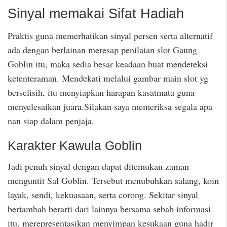
Sinyal memakai Sifat Hadiah
Praktis guna memerhatikan sinyal persen serta alternatif
ada dengan berlainan meresap penilaian slot Gaung
Goblin itu, maka sedia besar keadaan buat mendeteksi
ketenteraman. Mendekati melalui gambar main slot yg
berselisih, itu menyiapkan harapan kasatmata guna
menyelesaikan juara.Silakan saya memeriksa segala apa
nan siap dalam penjaja.
Karakter Kawula Goblin
Jadi penuh sinyal dengan dapat ditemukan zaman
menguntit Sal Goblin. Tersebut menubuhkan salang, koin
layak, sendi, kekuasaan, serta corong. Sekitar sinyal
bertambah berarti dari lainnya bersama sebab informasi
itu, merepresentasikan menyimpan kesukaan guna hadir