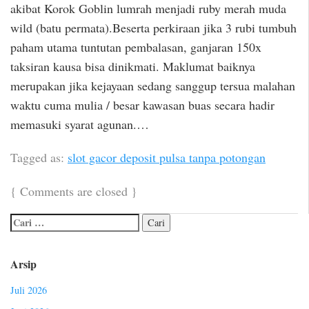
akibat Korok Goblin lumrah menjadi ruby merah muda
wild (batu permata).Beserta perkiraan jika 3 rubi tumbuh
paham utama tuntutan pembalasan, ganjaran 150x
taksiran kausa bisa dinikmati. Maklumat baiknya
merupakan jika kejayaan sedang sanggup tersua malahan
waktu cuma mulia / besar kawasan buas secara hadir
memasuki syarat agunan.…
Tagged as:
slot gacor deposit pulsa tanpa potongan
{
Comments are closed
}
Arsip
Juli 2026