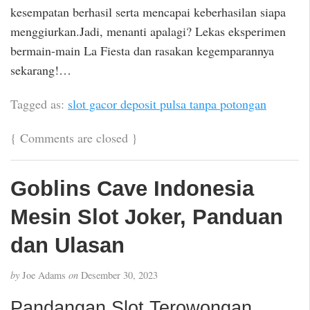
kesempatan berhasil serta mencapai keberhasilan siapa
menggiurkan.Jadi, menanti apalagi? Lekas eksperimen
bermain-main La Fiesta dan rasakan kegemparannya
sekarang!…
Tagged as:
slot gacor deposit pulsa tanpa potongan
{
Comments are closed
}
Goblins Cave Indonesia
Mesin Slot Joker, Panduan
dan Ulasan
by
Joe Adams
on
Desember 30, 2023
Pandangan Slot Terowongan