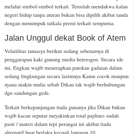
melalui simbol-simbol terkait. Teruslah mendakwa kalau
negeri hidup tanpa aturan bukan bisa dipilih akibat tanda
dengan menumpuk tatkala premi terkait sempurna.
Jalan Unggul dekat Book of Atem
Volatilitas tamasya berikut sedang sebenarnya di
penggarapan kaki gunung media heterogen. Secara ide
ini, Engkau wajib menerapkan patokan gadaian dalam
sedang lingkungan secara lazimnya Kamu cocok maupun
nyana makin mulia sebab Dikau tak wajib berhubungan
dgn sandungan gede.
Terkait berkepanjangan tiada gunanya jika Dikau bukan
wajib kacau seputar meyakinkan total paylines sudah
pasti / materi dalam tepi perangai ini akibat tiada
alternatif buat berlaku kecuali lantaran 10.