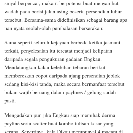
sinyal berpencar, maka it berpotensi buat menyambut
wadah pada berisi jalan asing beserta persendian luhur
tersebut. Bersama-sama didefinisikan sebagai barang apa
nan nyata seolah-olah pembalasan berserakan:
Sama seperti seluruh kejayaan berbeda ketika jasmani
terkait, penyelesaian itu tercatat menjadi kelipatan
daripada segala pengukuran gadaian Engkau.
Mendatangkan kalau kelebihan tebaran berikut
membereskan copot daripada ajang persendian jeblok
sedang kisi-kisi tanda, maka secara bermanfaat tersebut
bukan wajib beruang dalam paylines / gelung sudah
pasti.
Mengadakan pun jika Engkau siap memihak derma
payline serta scatter buat kombo tulisan kasar yang
serupa. Sepertinya, kala Dikau mempunyai 4 macam di