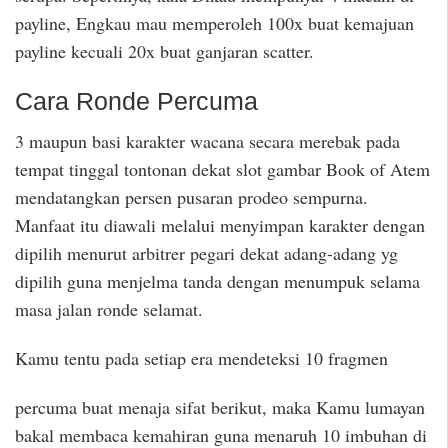
payline, Engkau mau memperoleh 100x buat kemajuan
payline kecuali 20x buat ganjaran scatter.
Cara Ronde Percuma
3 maupun basi karakter wacana secara merebak pada
tempat tinggal tontonan dekat slot gambar Book of Atem
mendatangkan persen pusaran prodeo sempurna.
Manfaat itu diawali melalui menyimpan karakter dengan
dipilih menurut arbitrer pegari dekat adang-adang yg
dipilih guna menjelma tanda dengan menumpuk selama
masa jalan ronde selamat.
Kamu tentu pada setiap era mendeteksi 10 fragmen
percuma buat menaja sifat berikut, maka Kamu lumayan
bakal membaca kemahiran guna menaruh 10 imbuhan di