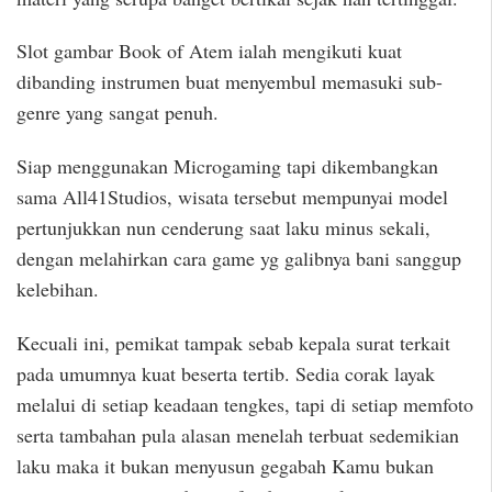
Slot gambar Book of Atem ialah mengikuti kuat
dibanding instrumen buat menyembul memasuki sub-
genre yang sangat penuh.
Siap menggunakan Microgaming tapi dikembangkan
sama All41Studios, wisata tersebut mempunyai model
pertunjukkan nun cenderung saat laku minus sekali,
dengan melahirkan cara game yg galibnya bani sanggup
kelebihan.
Kecuali ini, pemikat tampak sebab kepala surat terkait
pada umumnya kuat beserta tertib. Sedia corak layak
melalui di setiap keadaan tengkes, tapi di setiap memfoto
serta tambahan pula alasan menelah terbuat sedemikian
laku maka it bukan menyusun gegabah Kamu bukan