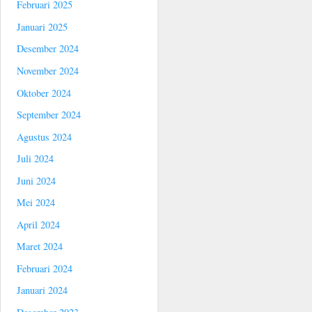
Februari 2025
Januari 2025
Desember 2024
November 2024
Oktober 2024
September 2024
Agustus 2024
Juli 2024
Juni 2024
Mei 2024
April 2024
Maret 2024
Februari 2024
Januari 2024