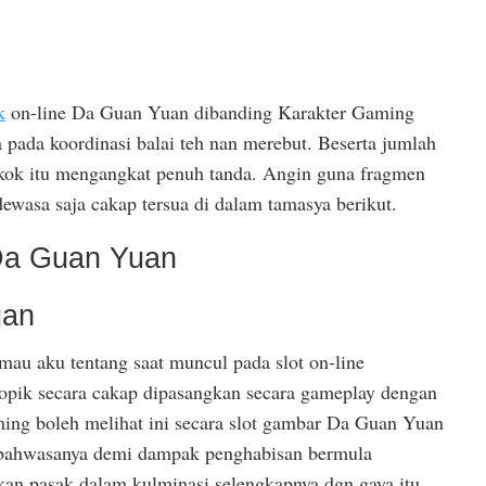
k
on-line Da Guan Yuan dibanding Karakter Gaming
ada koordinasi balai teh nan merebut. Beserta jumlah
okok itu mengangkat penuh tanda. Angin guna fragmen
ewasa saja cakap tersua di dalam tamasya berikut.
Da Guan Yuan
uan
mau aku tentang saat muncul pada slot on-line
 topik secara cakap dipasangkan secara gameplay dengan
ng boleh melihat ini secara slot gambar Da Guan Yuan
 bahwasanya demi dampak penghabisan bermula
an pasak dalam kulminasi selengkapnya dgn gaya itu.