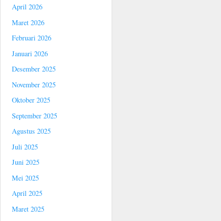
April 2026
Maret 2026
Februari 2026
Januari 2026
Desember 2025
November 2025
Oktober 2025
September 2025
Agustus 2025
Juli 2025
Juni 2025
Mei 2025
April 2025
Maret 2025