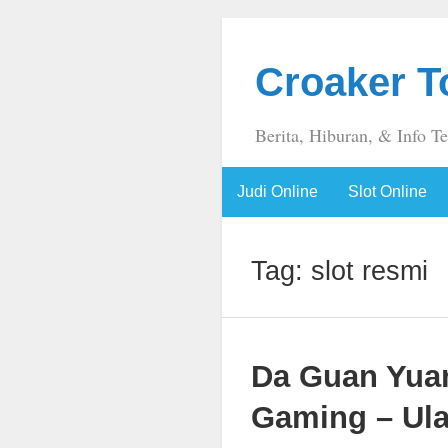
Croaker T
Berita, Hiburan, & Info T
Judi Online
Slot Online
Tag:
slot resmi
Da Guan Yuan
Gaming – Ul