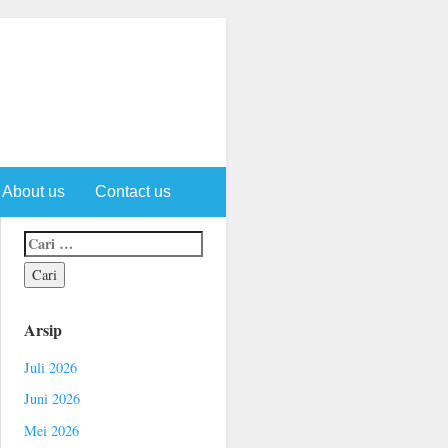
About us
Contact us
Arsip
Juli 2026
Juni 2026
Mei 2026