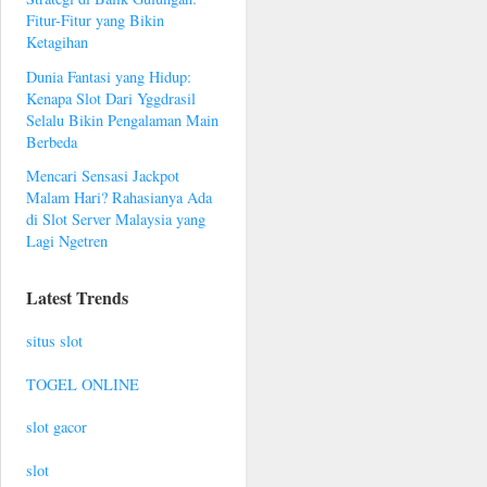
Fitur-Fitur yang Bikin
Ketagihan
Dunia Fantasi yang Hidup:
Kenapa Slot Dari Yggdrasil
Selalu Bikin Pengalaman Main
Berbeda
Mencari Sensasi Jackpot
Malam Hari? Rahasianya Ada
di Slot Server Malaysia yang
Lagi Ngetren
Latest Trends
situs slot
TOGEL ONLINE
slot gacor
slot