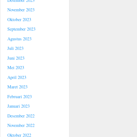
Desember 2023
November 2023
Oktober 2023
September 2023
Agustus 2023
Juli 2023
Juni 2023
Mei 2023
April 2023
Maret 2023
Februari 2023
Januari 2023
Desember 2022
November 2022
Oktober 2022