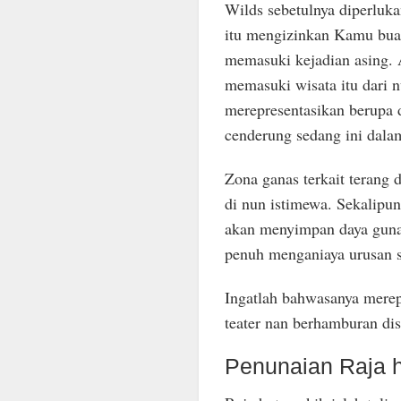
Wilds sebetulnya diperluka
itu mengizinkan Kamu buat
memasuki kejadian asing. A
memasuki wisata itu dari n
merepresentasikan berupa
cenderung sedang ini dala
Zona ganas terkait terang d
di nun istimewa. Sekalipu
akan menyimpan daya guna 
penuh menganiaya urusan s
Ingatlah bahwasanya merep
teater nan berhamburan dis
Penunaian Raja 