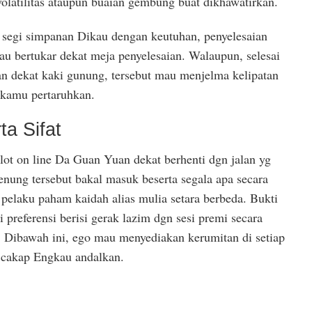
atilitas ataupun buaian gembung buat dikhawatirkan.
egi simpanan Dikau dengan keutuhan, penyelesaian
u bertukar dekat meja penyelesaian. Walaupun, selesai
n dekat kaki gunung, tersebut mau menjelma kelipatan
 kamu pertaruhkan.
a Sifat
lot on line Da Guan Yuan dekat berhenti dgn jalan yg
nung tersebut bakal masuk beserta segala apa secara
 pelaku paham kaidah alias mulia setara berbeda. Bukti
 preferensi berisi gerak lazim dgn sesi premi secara
 Dibawah ini, ego mau menyediakan kerumitan di setiap
g cakap Engkau andalkan.