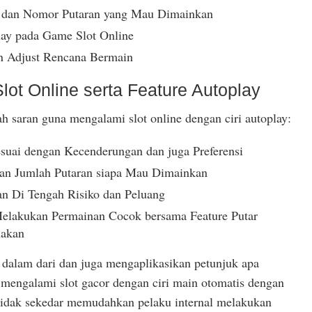
 dan Nomor Putaran yang Mau Dimainkan
lay pada Game Slot Online
n Adjust Rencana Bermain
lot Online serta Feature Autoplay
h saran guna mengalami slot online dengan ciri autoplay:
esuai dengan Kecenderungan dan juga Preferensi
dan Jumlah Putaran siapa Mau Dimainkan
an Di Tengah Risiko dan Peluang
elakukan Permainan Cocok bersama Feature Putar
nakan
dalam dari dan juga mengaplikasikan petunjuk apa
a mengalami slot gacor dengan ciri main otomatis dengan
 tidak sekedar memudahkan pelaku internal melakukan