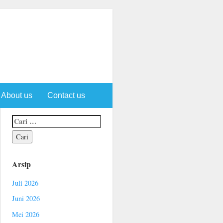
About us
Contact us
Arsip
Juli 2026
Juni 2026
Mei 2026