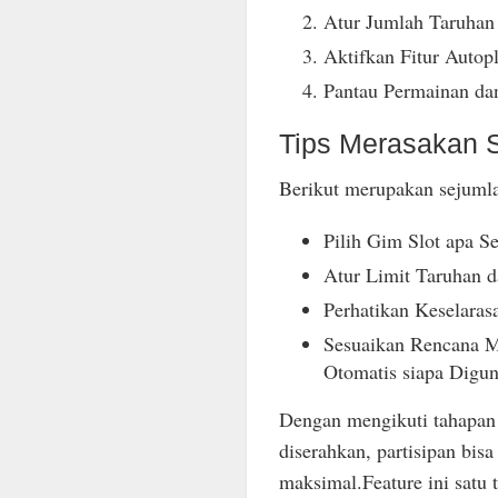
Atur Jumlah Taruhan
Aktifkan Fitur Autop
Pantau Permainan da
Tips Merasakan S
Berikut merupakan sejumla
Pilih Gim Slot apa S
Atur Limit Taruhan 
Perhatikan Keselaras
Sesuaikan Rencana M
Otomatis siapa Digu
Dengan mengikuti tahapan 
diserahkan, partisipan bis
maksimal.Feature ini satu