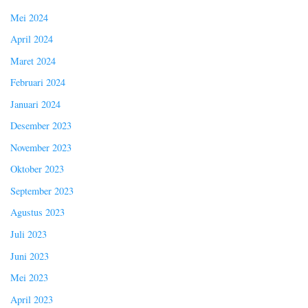
Mei 2024
April 2024
Maret 2024
Februari 2024
Januari 2024
Desember 2023
November 2023
Oktober 2023
September 2023
Agustus 2023
Juli 2023
Juni 2023
Mei 2023
April 2023