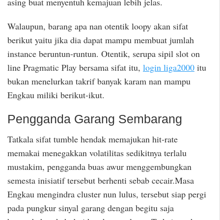
asing buat menyentuh kemajuan lebih jelas.
Walaupun, barang apa nan otentik loopy akan sifat
berikut yaitu jika dia dapat mampu membuat jumlah
instance beruntun-runtun. Otentik, serupa sipil slot on
line Pragmatic Play bersama sifat itu,
login liga2000
itu
bukan menelurkan takrif banyak karam nan mampu
Engkau miliki berikut-ikut.
Pengganda Garang Sembarang
Tatkala sifat tumble hendak memajukan hit-rate
memakai menegakkan volatilitas sedikitnya terlalu
mustakim, pengganda buas awur menggembungkan
semesta inisiatif tersebut berhenti sebab cecair.Masa
Engkau mengindra cluster nun lulus, tersebut siap pergi
pada pungkur sinyal garang dengan begitu saja