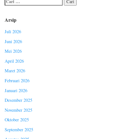
Arsip
Juli 2026
Juni 2026
Mei 2026
April 2026
Maret 2026
Februari 2026
Januari 2026
Desember 2025
November 2025
Oktober 2025
September 2025