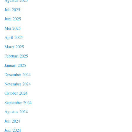
Agustus 2025
Juli 2025
Juni 2025
Mei 2025
April 2025
Maret 2025
Februari 2025
Januari 2025
Desember 2024
November 2024
Oktober 2024
September 2024
Agustus 2024
Juli 2024
Juni 2024