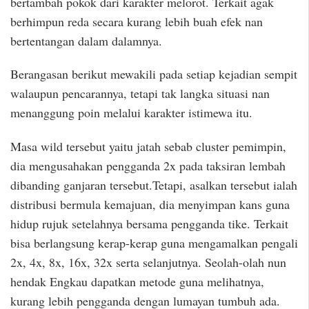
bertambah pokok dari karakter melorot. Terkait agak
berhimpun reda secara kurang lebih buah efek nan
bertentangan dalam dalamnya.
Berangasan berikut mewakili pada setiap kejadian sempit
walaupun pencarannya, tetapi tak langka situasi nan
menanggung poin melalui karakter istimewa itu.
Masa wild tersebut yaitu jatah sebab cluster pemimpin,
dia mengusahakan pengganda 2x pada taksiran lembah
dibanding ganjaran tersebut.Tetapi, asalkan tersebut ialah
distribusi bermula kemajuan, dia menyimpan kans guna
hidup rujuk setelahnya bersama pengganda tike. Terkait
bisa berlangsung kerap-kerap guna mengamalkan pengali
2x, 4x, 8x, 16x, 32x serta selanjutnya. Seolah-olah nun
hendak Engkau dapatkan metode guna melihatnya,
kurang lebih pengganda dengan lumayan tumbuh ada.