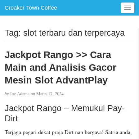
Croaker Town Coffee
T
o
g
g
Tag:
slot terbaru dan terpercaya
l
e
n
Jackpot Rango >> Cara
a
v
Main and Analisis Gacor
i
g
Mesin Slot AdvantPlay
a
t
by
Joe Adams
on
Maret 17, 2024
i
o
Jackpot Rango – Memukul Pay-
n
Dirt
Terjaga pegari dekat praja Dirt nan bergaya! Satria anda,