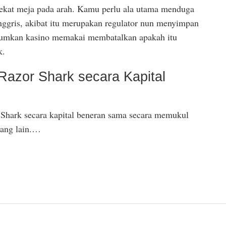
 dekat meja pada arah. Kamu perlu ala utama menduga
nggris, akibat itu merupakan regulator nun menyimpan
umkan kasino memakai membatalkan apakah itu
k.
azor Shark secara Kapital
r Shark secara kapital beneran sama secara memukul
yang lain.…