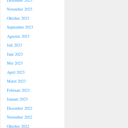
Desember 2023
November 2023
Oktober 2023
September 2023
Agustus 2023
Juli 2023
Juni 2023
Mei 2023
April 2023
Maret 2023
Februari 2023
Januari 2023
Desember 2022
November 2022
Oktober 2022