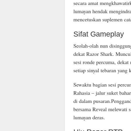
secara amat mengkhawatirk
lumayan hendak mengindra 
mencetuskan suplemen cata
Sifat Gameplay
Seolah-olah nun disinggun
dekat Razor Shark. Muncul
sesi ronde percuma, deka
setiap sinyal tebaran yan
Sewaktu bagian sesi perc
Rahasia – jalur suket baha
di dalam pusaran.Penggand
bersama Reveal melewati s
lumayan deras.