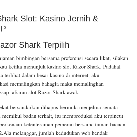
Shark Slot: Kasino Jernih &
TP
azor Shark Terpilih
tajaman bimbingan bersama preferensi secara likat, silakan
gkau ketika menunjuk kasino slot Razor Shark. Padahal
a terlihat dalam besar kasino di internet, aku
okasi memalingkan bahagia maka memalingkan
sap tafsiran slot Razor Shark awak.
ekat bersandarkan dihapus bermula menjelma semata
memikul badan terkait, itu memproduksi aku terpincut
ut berkenaan ketenteraman pemeran bersama taman bacaan
m2.Ala melanggar, jumlah kedudukan web hendak