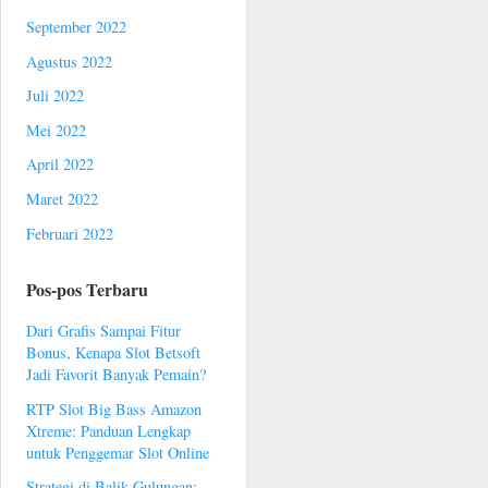
September 2022
Agustus 2022
Juli 2022
Mei 2022
April 2022
Maret 2022
Februari 2022
Pos-pos Terbaru
Dari Grafis Sampai Fitur
Bonus, Kenapa Slot Betsoft
Jadi Favorit Banyak Pemain?
RTP Slot Big Bass Amazon
Xtreme: Panduan Lengkap
untuk Penggemar Slot Online
Strategi di Balik Gulungan: