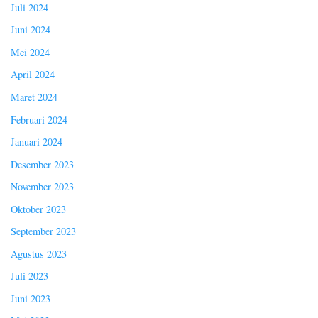
Juli 2024
Juni 2024
Mei 2024
April 2024
Maret 2024
Februari 2024
Januari 2024
Desember 2023
November 2023
Oktober 2023
September 2023
Agustus 2023
Juli 2023
Juni 2023