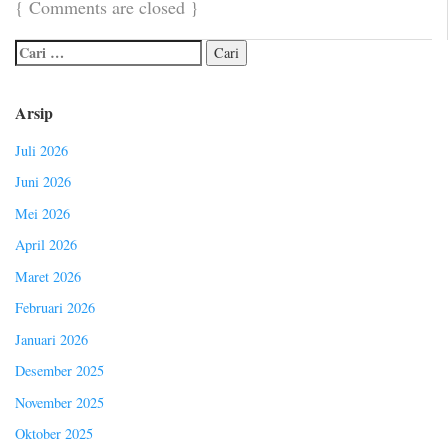
{
Comments are closed
}
Arsip
Juli 2026
Juni 2026
Mei 2026
April 2026
Maret 2026
Februari 2026
Januari 2026
Desember 2025
November 2025
Oktober 2025