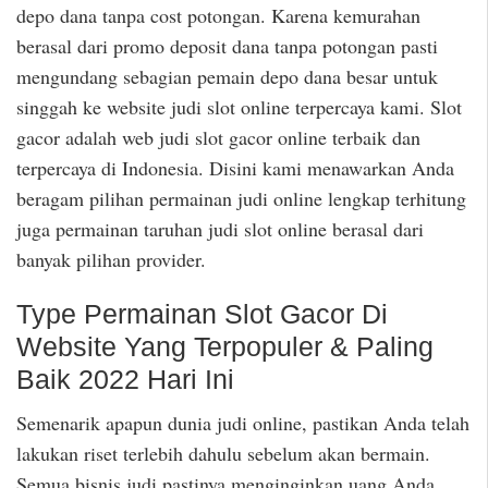
depo dana tanpa cost potongan. Karena kemurahan
berasal dari promo deposit dana tanpa potongan pasti
mengundang sebagian pemain depo dana besar untuk
singgah ke website judi slot online terpercaya kami. Slot
gacor adalah web judi slot gacor online terbaik dan
terpercaya di Indonesia. Disini kami menawarkan Anda
beragam pilihan permainan judi online lengkap terhitung
juga permainan taruhan judi slot online berasal dari
banyak pilihan provider.
Type Permainan Slot Gacor Di
Website Yang Terpopuler & Paling
Baik 2022 Hari Ini
Semenarik apapun dunia judi online, pastikan Anda telah
lakukan riset terlebih dahulu sebelum akan bermain.
Semua bisnis judi pastinya menginginkan uang Anda