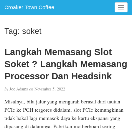
Croaker Town Coffee
T
o
g
g
Tag:
soket
l
e
n
Langkah Memasang Slot
a
v
Soket ? Langkah Memasang
i
g
Processor Dan Headsink
a
t
by
Joe Adams
on
November 5, 2022
i
o
Misalnya, bila jalur yang mengarah berasal dari tautan
n
PCIe ke PCH tergores didalam, slot PCIe kemungkinan
tidak bakal lagi memasok daya ke kartu ekspansi yang
dipasang di dalamnya. Pabrikan motherboard sering