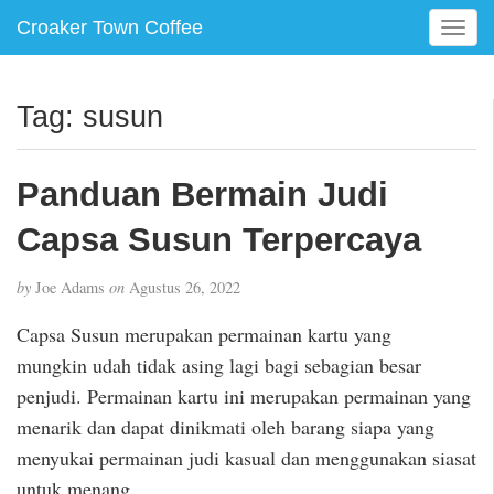
Croaker Town Coffee
T
o
g
g
Tag:
susun
l
e
n
Panduan Bermain Judi
a
v
Capsa Susun Terpercaya
i
g
by
Joe Adams
on
Agustus 26, 2022
a
t
Capsa Susun merupakan permainan kartu yang
i
mungkin udah tidak asing lagi bagi sebagian besar
o
penjudi. Permainan kartu ini merupakan permainan yang
n
menarik dan dapat dinikmati oleh barang siapa yang
menyukai permainan judi kasual dan menggunakan siasat
untuk menang.