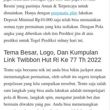
Resmi yang pastinya Aman & Terpercaya untuk
dimainkan. Hanya dengan
pragmatic play
lakukan
Deposit Minimal Rp10.000 saja telah bisa memainkan
semua type permainan yang kita sediakan. Dengan Pola
angka yang diberikan oleh tim Prediksi jitu di atas
prediksi untuk Togel Prediksi sidney hari ini.
Tema Besar, Logo, Dan Kumpulan
Link Twibbon Hut Ri Ke 77 Th 2022
Tentu saja bersama trik ini anda bisa bikin jackpot atau
memenangkan permainan, oleh sebab itu segera terapkan
penjelasan yang kita sampaikan tersebut. Tentu saja salah
satu langkah yang bisa anda lakukan adalah mempelajari
pola di Room, langkah spin, mengatur jumlah bet dan
bermain diwaktu yang pas. Anda bisa memenangkan