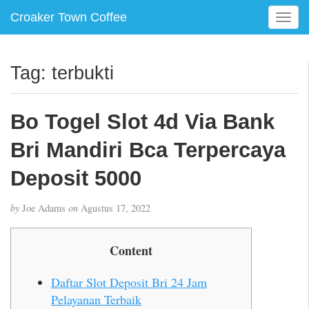
Croaker Town Coffee
T
o
g
g
Tag:
terbukti
l
e
n
Bo Togel Slot 4d Via Bank
a
v
Bri Mandiri Bca Terpercaya
i
g
Deposit 5000
a
t
by
Joe Adams
on
Agustus 17, 2022
i
o
n
Content
Daftar Slot Deposit Bri 24 Jam
Pelayanan Terbaik