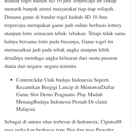
Bandar togel hadiah 4D 10 juta Terpercaya ini cukup
menarik banyak atensi masyarakat tiap-tiap wilayah.
Dimana game di bandar togel hadiah 4D 10 Juta
terpercaya merupakan game judi online berbasis lottery
ataupun lotre semacam tebak- tebakan. Tetapi tidak sama
halnya bersama lotre pada biasanya, Game togel itu
memusatkan judi pada tebak angka ataupun lebih
detailnya menduga angka keluaran dari suatu pasaran
dunia dari negara- negara tertentu.
ContentAdat Unik budaya Indonesia Seperti
Kecantikan Bergigi Lancip di MentawaiDaftar
Game Slot Demo Pragmatic Play Mudah
MenangBudaya Indonesia Pernah Di-claim
Malaysia
Sebagai di antara situs terbesar di Indonesia, Ciputra88
juga sedia kan berbagai type Slot dan juga Provider