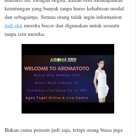
keuntungan yang banyak tanpa harus kehabisan modal
dan sebagainya. Semua orang tidak ingin information
judi slot
mereka bocor dan digunakan untuk sesuatu
tanpa izin mereka.
Bukan cuma pemain judi saja, tetapi orang biasa juga