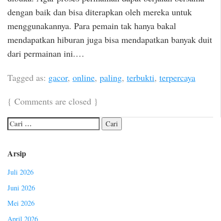
dengan baik dan bisa diterapkan oleh mereka untuk
menggunakannya. Para pemain tak hanya bakal
mendapatkan hiburan juga bisa mendapatkan banyak duit
dari permainan ini.…
Tagged as:
gacor
,
online
,
paling
,
terbukti
,
terpercaya
{
Comments are closed
}
Arsip
Juli 2026
Juni 2026
Mei 2026
April 2026