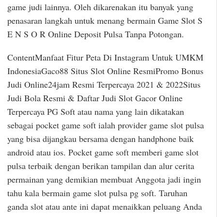
game judi lainnya. Oleh dikarenakan itu banyak yang
penasaran langkah untuk menang bermain Game Slot S
E N S O R Online Deposit Pulsa Tanpa Potongan.
ContentManfaat Fitur Peta Di Instagram Untuk UMKM
IndonesiaGaco88 Situs Slot Online ResmiPromo Bonus
Judi Online24jam Resmi Terpercaya 2021 & 2022Situs
Judi Bola Resmi & Daftar Judi Slot Gacor Online
Terpercaya PG Soft atau nama yang lain dikatakan
sebagai pocket game soft ialah provider game slot pulsa
yang bisa dijangkau bersama dengan handphone baik
android atau ios. Pocket game soft memberi game slot
pulsa terbaik dengan berikan tampilan dan alur cerita
permainan yang demikian membuat Anggota jadi ingin
tahu kala bermain game slot pulsa pg soft. Taruhan
ganda slot atau ante ini dapat menaikkan peluang Anda