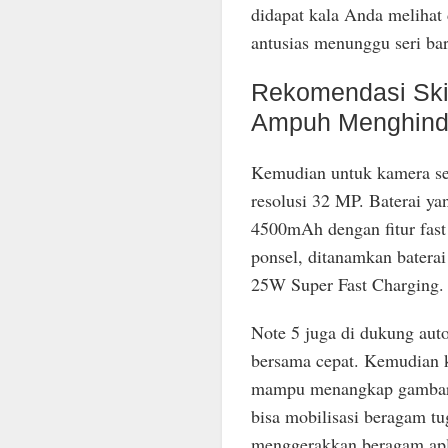
didapat kala Anda melihat d
antusias menunggu seri ba
Rekomendasi Ski
Ampuh Menghinda
Kemudian untuk kamera sek
resolusi 32 MP. Baterai y
4500mAh dengan fitur fast
ponsel, ditanamkan batera
25W Super Fast Charging.
Note 5 juga di dukung aut
bersama cepat. Kemudian k
mampu menangkap gambar y
bisa mobilisasi beragam tu
menggerakkan beragam apli