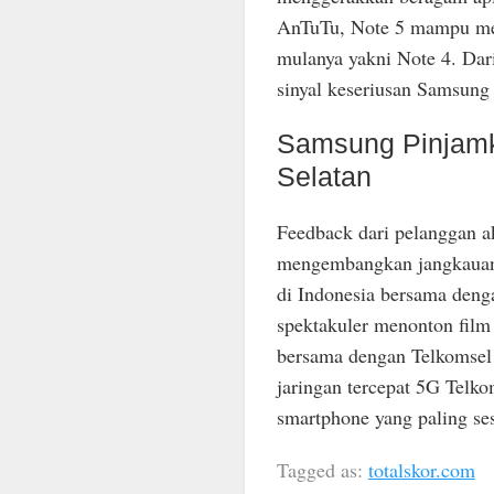
AnTuTu, Note 5 mampu men
mulanya yakni Note 4. Dari
sinyal keseriusan Samsung
Samsung Pinjamk
Selatan
Feedback dari pelanggan a
mengembangkan jangkauan 
di Indonesia bersama den
spektakuler menonton film h
bersama dengan Telkomsel
jaringan tercepat 5G Telk
smartphone yang paling se
Tagged as:
totalskor.com