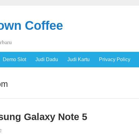
own Coffee
erbaru
Demo Slot
Judi Dadu
Judi Kartu
Privacy Policy
om
sung Galaxy Note 5
2