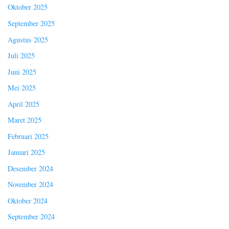
Oktober 2025
September 2025
Agustus 2025
Juli 2025
Juni 2025
Mei 2025
April 2025
Maret 2025
Februari 2025
Januari 2025
Desember 2024
November 2024
Oktober 2024
September 2024