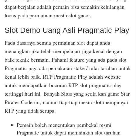
dapat berjalan adalah pemain bisa semakin kehilangan
focus pada permainan mesin slot gacor.
Slot Demo Uang Asli Pragmatic Play
Pada dasarnya semua permainan slot dapat anda
menangkan jika telah mempelajari juga kenal dengan
baik teknik bermain. Pahami feature yang ada pada slot
Pragmatic juga ada pemakaian stake / nilai taruhan untuk
kenal lebih baik. RTP Pragmatic Play adalah website
untuk mendapatkan bocoran RTP slot pragmatic play
tertinggi hari ini. Banyak Situs yang sedia kan game Star
Pirates Code ini, namun tiap-tiap mesin slot mempunyai
RTP yang tidak serupa.
Pemain boleh menentukan pembekal resmi
Pragmatic untuk dapat memainkan slot taruhan