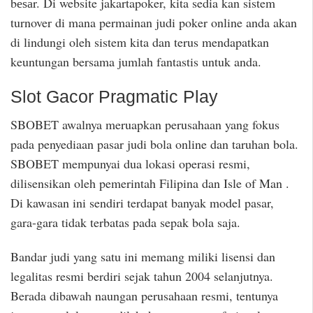
bеѕаr. Di website jakartapoker, kita sedia kan sistem
turnover di mana permainan judi poker online anda akan
di lindungi oleh sistem kita dan terus mendapatkan
keuntungan bersama jumlah fantastis untuk anda.
Slot Gacor Pragmatic Play
SBOBET awalnya meruapkan perusahaan yang fokus
pada penyediaan pasar judi bola online dan taruhan bola.
SBOBET mempunyai dua lokasi operasi resmi,
dilisensikan oleh pemerintah Filipina dan Isle of Man .
Di kawasan ini sendiri terdapat banyak model pasar,
gara-gara tidak terbatas pada sepak bola saja.
Bandar judi yang satu ini memang miliki lisensi dan
legalitas resmi berdiri sejak tahun 2004 selanjutnya.
Berada dibawah naungan perusahaan resmi, tentunya