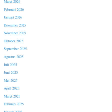
Maret 2026
Februari 2026
Januari 2026
Desember 2025
November 2025
Oktober 2025
September 2025
Agustus 2025
Juli 2025
Juni 2025
Mei 2025
April 2025
Maret 2025
Februari 2025
Januari 2025