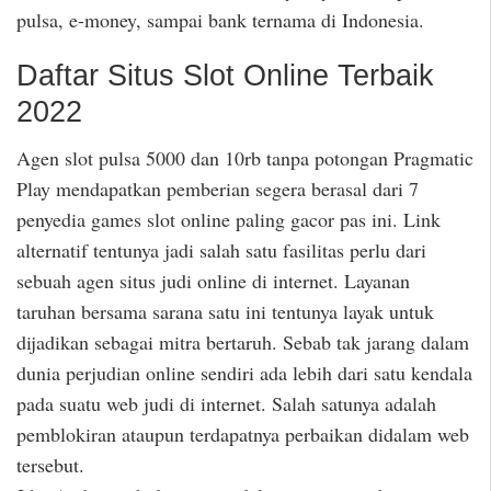
pulsa, e-money, sampai bank ternama di Indonesia.
Daftar Situs Slot Online Terbaik
2022
Agen slot pulsa 5000 dan 10rb tanpa potongan Pragmatic
Play mendapatkan pemberian segera berasal dari 7
penyedia games slot online paling gacor pas ini. Link
alternatif tentunya jadi salah satu fasilitas perlu dari
sebuah agen situs judi online di internet. Layanan
taruhan bersama sarana satu ini tentunya layak untuk
dijadikan sebagai mitra bertaruh. Sebab tak jarang dalam
dunia perjudian online sendiri ada lebih dari satu kendala
pada suatu web judi di internet. Salah satunya adalah
pemblokiran ataupun terdapatnya perbaikan didalam web
tersebut.