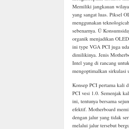
Memiliki jangkauan wilaya
yang sangat luas. Piksel
menggunakan teknologicah
sebenarnya. Ü Konsumsidaya
organik menjadikan OLED 
ini type VGA PCI juga udah
dimilikinya. Jenis Mothe
Intel yang di rancang unt
mengoptimalkan sirkulasi u
Konsep PCI pertama kali 
PCI vesi 1.0. Semenjak kal
ini, tentunya bersama sej
efektif. Motherboard memil
dengan jalur yang tidak se
melalui jalur tersebut be