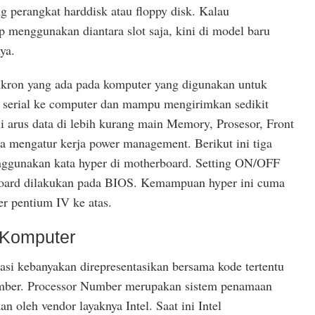
 perangkat harddisk atau floppy disk. Kalau
p menggunakan diantara slot saja, kini di model baru
ya.
sinkron yang ada pada komputer yang digunakan untuk
serial ke computer dan mampu mengirimkan sedikit
i arus data di lebih kurang main Memory, Prosesor, Front
 mengatur kerja power management. Berikut ini tiga
nggunakan kata hyper di motherboard. Setting ON/OFF
board dilakukan pada BIOS. Kemampuan hyper ini cuma
er pentium IV ke atas.
 Komputer
rasi kebanyakan direpresentasikan bersama kode tertentu
mber. Processor Number merupakan sistem penamaan
n oleh vendor layaknya Intel. Saat ini Intel