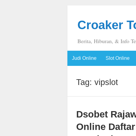
Croaker T
Berita, Hiburan, & Info T
Judi Online
Slot Online
Tag:
vipslot
Dsobet Rajaw
Online Dafta