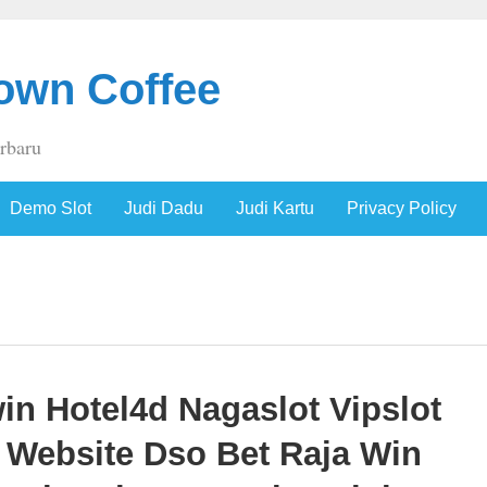
own Coffee
erbaru
Demo Slot
Judi Dadu
Judi Kartu
Privacy Policy
in Hotel4d Nagaslot Vipslot
r Website Dso Bet Raja Win