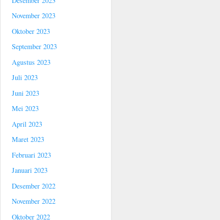
Desember 2023
November 2023
Oktober 2023
September 2023
Agustus 2023
Juli 2023
Juni 2023
Mei 2023
April 2023
Maret 2023
Februari 2023
Januari 2023
Desember 2022
November 2022
Oktober 2022