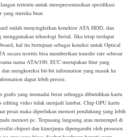
angan tertentu untuk merepresentasikan spesifikasi
or yang mereka buat.
board sudah menyingkirkan konektor ATA HDD, dan
 menggunakan teknologi Serial. Jika tetap terdapat
ard, hal itu bertujuan sebagai koneksi untuk Optical
ecara teoritis bisa memberikan transfer rate sebesar
ersama nama ATA/100. ECC merupakan fitur yang
 dan mengkoreksi bit-bit information yang masuk ke
ormation dapat lebih presisi.
n grafis yang memadai berat sehingga dibutuhkan kartu
s editing video tidak menjadi lambat. Chip GPU kartu
mat pesat maka diperlukan memori pendukung yang lebih
 pada memori pc. Terpasang langsung atau menempel di
sifat chipset dan kinerjanya dipengaruhi oleh prosesor.
s pc atau yang biasa disebut hardware berarti suatu