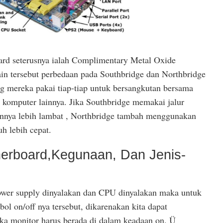
d seterusnya ialah Complimentary Metal Oxide
ain tersebut perbedaan pada Southbridge dan Northbridge
ng mereka pakai tiap-tiap untuk bersangkutan bersama
 komputer lainnya. Jika Southbridge memakai jalur
nnya lebih lambat , Northbridge tambah menggunakan
h lebih cepat.
herboard,Kegunaan, Dan Jenis-
ower supply dinyalakan dan CPU dinyalakan maka untuk
ol on/off nya tersebut, dikarenakan kita dapat
a monitor harus berada di dalam keadaan on. Ü