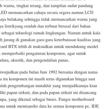
h warna, tingkat terang, dan tampilan sudut pandang
 OLED memancarkan cahaya secara segera namun LCD
aya belakang sehingga tidak memancarkan warna yang
 listrikyang rendah dan terbuat berasal dari bahan
sebagai teknologi ramah lingkungan. Namun untuk kala
 jarang di gunakan gara-gara keterbatasan kualitas yang
rboard BTX lebih di maksudkan untuk mendukung model
uk memperbaiki pengaturan komponen, agar untuk
dara, akustik, dan pengendalian panas.
diwujudkan pada bulan Juni 1992 bersama dengan nama
a itu komponen ini masih terus digunakan hingga saat
umlah pengembangan mutakhir yang menjadikannya kian
iki papan sirkuit, dan pada papan sirkuit ini dirancang
rupa, yang dikenal sebagai buses. Fungsi motherboard
rguna untuk mentransfer data ke semua komponen pc. IDE