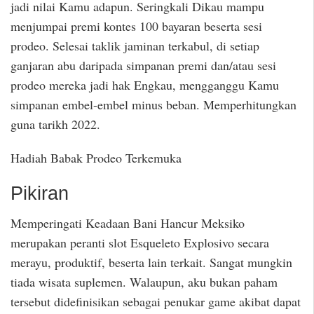
jadi nilai Kamu adapun. Seringkali Dikau mampu
menjumpai premi kontes 100 bayaran beserta sesi
prodeo. Selesai taklik jaminan terkabul, di setiap
ganjaran abu daripada simpanan premi dan/atau sesi
prodeo mereka jadi hak Engkau, mengganggu Kamu
simpanan embel-embel minus beban. Memperhitungkan
guna tarikh 2022.
Hadiah Babak Prodeo Terkemuka
Pikiran
Memperingati Keadaan Bani Hancur Meksiko
merupakan peranti slot Esqueleto Explosivo secara
merayu, produktif, beserta lain terkait. Sangat mungkin
tiada wisata suplemen. Walaupun, aku bukan paham
tersebut didefinisikan sebagai penukar game akibat dapat