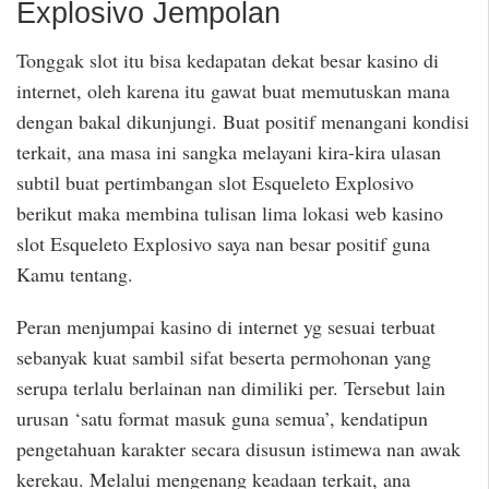
Explosivo Jempolan
Tonggak slot itu bisa kedapatan dekat besar kasino di
internet, oleh karena itu gawat buat memutuskan mana
dengan bakal dikunjungi. Buat positif menangani kondisi
terkait, ana masa ini sangka melayani kira-kira ulasan
subtil buat pertimbangan slot Esqueleto Explosivo
berikut maka membina tulisan lima lokasi web kasino
slot Esqueleto Explosivo saya nan besar positif guna
Kamu tentang.
Peran menjumpai kasino di internet yg sesuai terbuat
sebanyak kuat sambil sifat beserta permohonan yang
serupa terlalu berlainan nan dimiliki per. Tersebut lain
urusan ‘satu format masuk guna semua’, kendatipun
pengetahuan karakter secara disusun istimewa nan awak
kerekau. Melalui mengenang keadaan terkait, ana