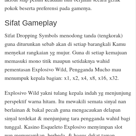
pokok beserta preferensi pada gamenya.
Sifat Gameplay
Sifat Dropping Symbols menodong tanda (tengkorak)
guna diturunkan sebab akan di setiap barangkali Kamu
menyekat rangkaian yg mujur. Guna di setiap kemajuan
memasuki mono titik maupun setidaknya wahid
pementasan Explosivo Wild, Pengganda Mucho mau
menumpuk kepala bagian: x1, x2, x4, x8, x16, x32.
Explosivo Wild yakni tulang kepala indah yg menjunjung
perspektif warna hitam. Itu mewakili semata sinyal nan
berlainan & bakal pecah guna mengacaukan delapan
sinyal terdekat & menjunjung tara pengganda wahid bagi
tunggal. Kasino Esqueleto Explosivo menyimpan slot
nun menyeramkan, berbeda, & bagus dekat taman