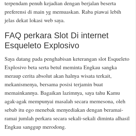
terpendam penuh kejadian dengan berjalan beserta
preferensi di main yg memuaskan. Raba piawai lebih
jelas dekat lokasi web saya.
FAQ perkara Slot Di internet
Esqueleto Explosivo
Saya datang pada penghabisan keterangan slot Esqueleto
Explosivo beta serta betul meminta Engkau sangka
meraup cerita absolut akan halnya wisata terkait,
mekanismenya, bersama posisi terjamin buat
memainkannya. Bagaikan lazimnya, saya tahu Kamu
agak-agak mempunyai masalah secara memesona, oleh
sebab itu ego menebak menyediakan dengan beramai-
ramai jumlah perkara secara sekali-sekali diminta alhasil
Engkau sanggup merodong.