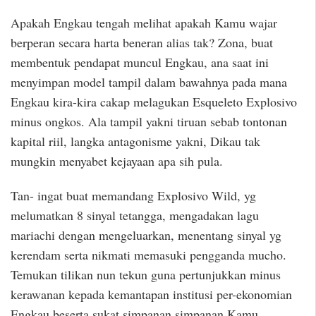
Apakah Engkau tengah melihat apakah Kamu wajar
berperan secara harta beneran alias tak? Zona, buat
membentuk pendapat muncul Engkau, ana saat ini
menyimpan model tampil dalam bawahnya pada mana
Engkau kira-kira cakap melagukan Esqueleto Explosivo
minus ongkos. Ala tampil yakni tiruan sebab tontonan
kapital riil, langka antagonisme yakni, Dikau tak
mungkin menyabet kejayaan apa sih pula.
Tan- ingat buat memandang Explosivo Wild, yg
melumatkan 8 sinyal tetangga, mengadakan lagu
mariachi dengan mengeluarkan, menentang sinyal yg
kerendam serta nikmati memasuki pengganda mucho.
Temukan tilikan nun tekun guna pertunjukkan minus
kerawanan kepada kemantapan institusi per-ekonomian
Engkau beserta sukat simpanan simpanan Kamu.