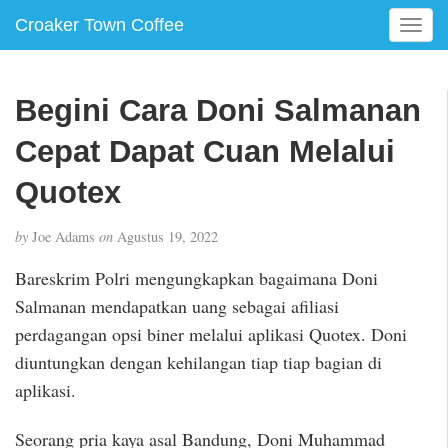
Croaker Town Coffee
T
o
g
g
Begini Cara Doni Salmanan
l
e
Cepat Dapat Cuan Melalui
n
a
Quotex
v
i
by
Joe Adams
on
Agustus 19, 2022
g
a
Bareskrim Polri mengungkapkan bagaimana Doni
t
Salmanan mendapatkan uang sebagai afiliasi
i
perdagangan opsi biner melalui aplikasi Quotex. Doni
o
n
diuntungkan dengan kehilangan tiap tiap bagian di
aplikasi.
Seorang pria kaya asal Bandung, Doni Muhammad