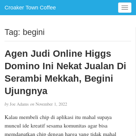
Croaker Town Coffee
T
o
g
g
Tag:
begini
l
e
n
Agen Judi Online Higgs
a
v
Domino Ini Nekat Jualan Di
i
g
Serambi Mekkah, Begini
a
Ujungnya
t
i
o
by
Joe Adams
on
November 1, 2022
n
Kalau membeli chip di aplikasi itu mahal supaya
muncul ide kreatif sesama komunitas agar bisa
memdapatkan chip dengan harga yang tidak mahal