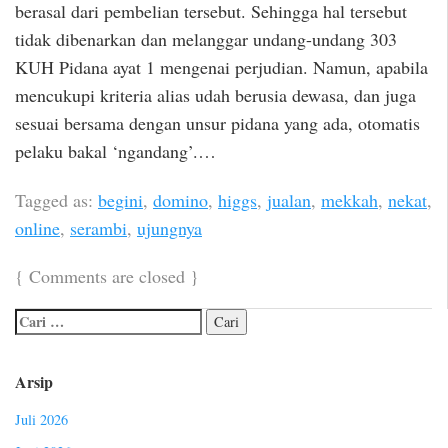
berasal dari pembelian tersebut. Sehingga hal tersebut
tidak dibenarkan dan melanggar undang-undang 303
KUH Pidana ayat 1 mengenai perjudian. Namun, apabila
mencukupi kriteria alias udah berusia dewasa, dan juga
sesuai bersama dengan unsur pidana yang ada, otomatis
pelaku bakal ‘ngandang’.…
Tagged as:
begini
,
domino
,
higgs
,
jualan
,
mekkah
,
nekat
,
online
,
serambi
,
ujungnya
{
Comments are closed
}
Arsip
Juli 2026