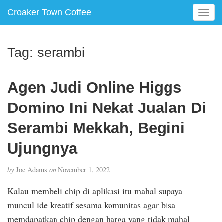
Croaker Town Coffee
T
o
g
g
Tag:
serambi
l
e
n
Agen Judi Online Higgs
a
v
Domino Ini Nekat Jualan Di
i
g
Serambi Mekkah, Begini
a
Ujungnya
t
i
o
by
Joe Adams
on
November 1, 2022
n
Kalau membeli chip di aplikasi itu mahal supaya
muncul ide kreatif sesama komunitas agar bisa
memdapatkan chip dengan harga yang tidak mahal