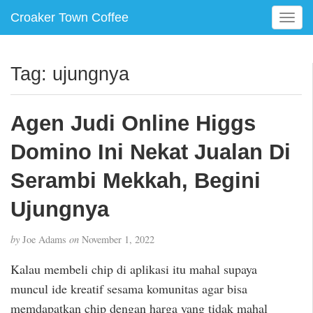
Croaker Town Coffee
T
o
g
g
Tag:
ujungnya
l
e
n
Agen Judi Online Higgs
a
v
Domino Ini Nekat Jualan Di
i
g
Serambi Mekkah, Begini
a
Ujungnya
t
i
o
by
Joe Adams
on
November 1, 2022
n
Kalau membeli chip di aplikasi itu mahal supaya
muncul ide kreatif sesama komunitas agar bisa
memdapatkan chip dengan harga yang tidak mahal