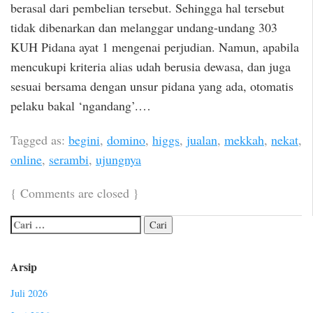
berasal dari pembelian tersebut. Sehingga hal tersebut
tidak dibenarkan dan melanggar undang-undang 303
KUH Pidana ayat 1 mengenai perjudian. Namun, apabila
mencukupi kriteria alias udah berusia dewasa, dan juga
sesuai bersama dengan unsur pidana yang ada, otomatis
pelaku bakal ‘ngandang’.…
Tagged as:
begini
,
domino
,
higgs
,
jualan
,
mekkah
,
nekat
,
online
,
serambi
,
ujungnya
{
Comments are closed
}
Arsip
Juli 2026