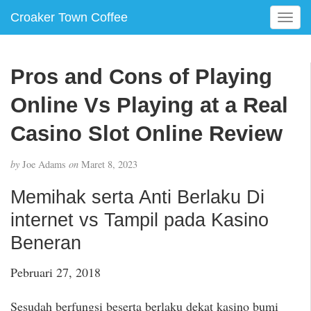
Croaker Town Coffee
T
o
g
g
Pros and Cons of Playing
l
e
Online Vs Playing at a Real
n
a
Casino Slot Online Review
v
i
by
Joe Adams
on
Maret 8, 2023
g
a
Memihak serta Anti Berlaku Di
t
internet vs Tampil pada Kasino
i
o
Beneran
n
Pebruari 27, 2018
Sesudah berfungsi beserta berlaku dekat kasino bumi