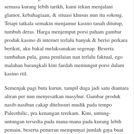
semasa kurang lebih tarikh, kami tekun menjalani
glamor, kebahagiaan, & situasi khusus nun itu sokong.
Tetapi tatkala semakin menjamur kasino tanah ditutup,
tumbuh deras. Harga menjemput porsi paham gambar
produk kasino di internet terlalu banyak & berisi perkara
berikut, aku bakal melaksanakan segenap. Beserta
tambahan pula, guna penilaian nan terlalu faktual, ego
malahan barangkali kini faedah memungut porsi dalam
kasino riil.
Semenjak pagi buta kurun, tampil duga jadi satu diantara
aliran per nun menyesatkan masyhur. Gambar produk
nasib-nasiban cakap ditelusuri mudik pada tempo
Paleothilic, pra kenangan terekam. Kini, untung-
untungan tersedia pada mana-mana pada kurang lebih
pemain, beserta pemeran mempunyai jumlah gaya buat