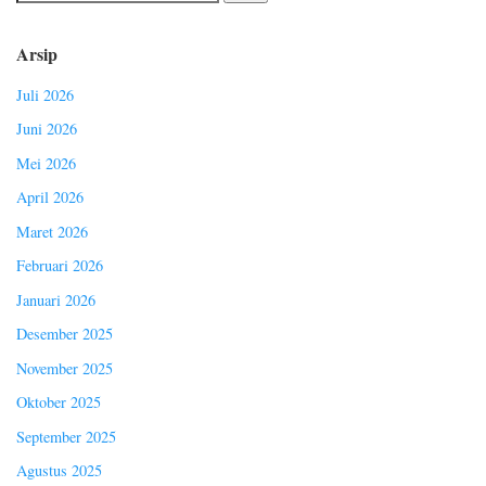
Arsip
Juli 2026
Juni 2026
Mei 2026
April 2026
Maret 2026
Februari 2026
Januari 2026
Desember 2025
November 2025
Oktober 2025
September 2025
Agustus 2025