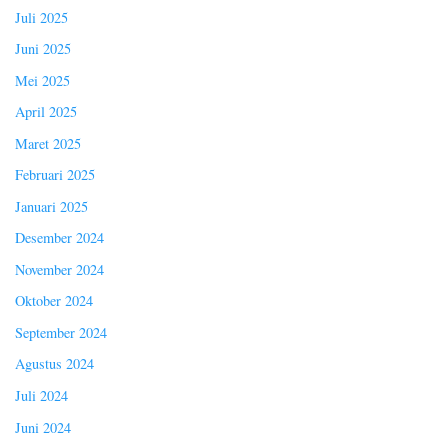
Juli 2025
Juni 2025
Mei 2025
April 2025
Maret 2025
Februari 2025
Januari 2025
Desember 2024
November 2024
Oktober 2024
September 2024
Agustus 2024
Juli 2024
Juni 2024