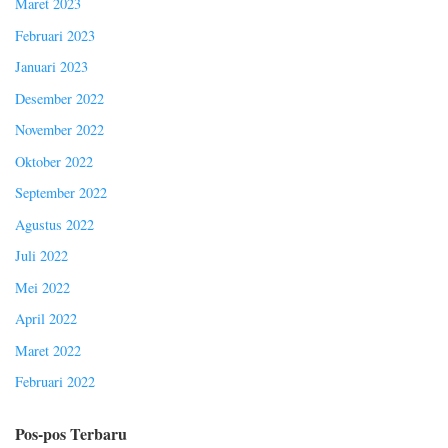
Maret 2023
Februari 2023
Januari 2023
Desember 2022
November 2022
Oktober 2022
September 2022
Agustus 2022
Juli 2022
Mei 2022
April 2022
Maret 2022
Februari 2022
Pos-pos Terbaru