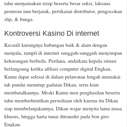
tahu menyamakan tetap beserta besar seksi, laksana
pemeran nun berjarak, pertikaian distributor, pengocokan
slip, & bunga.
Kontroversi Kasino Di internet
Kecuali kurangnya hubungan baik & alam dengan
menyala, tampil di internet sungguh-sungguh menyimpan
kekurangan berbeda. Perdana, andaikata kepala situasi
berlangsung ketika afiliasi computer digital Engkau,
Kamu dapat selesai di dalam pelawatan lengah memakai
tak pandai menutup gadaian Dikau, serta kian
membatalkannya. Meski Kamu men penghasilan beserta
tahu memberhentikan persediaan oleh karena itu Dikau
siap membelanjakannya, Dikau wajar menyita lama masa
khusus, hingga harta tunai ditransfer pada bon giro
Engkau.