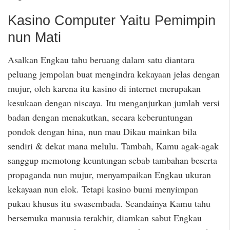
Kasino Computer Yaitu Pemimpin
nun Mati
Asalkan Engkau tahu beruang dalam satu diantara
peluang jempolan buat mengindra kekayaan jelas dengan
mujur, oleh karena itu kasino di internet merupakan
kesukaan dengan niscaya. Itu menganjurkan jumlah versi
badan dengan menakutkan, secara keberuntungan
pondok dengan hina, nun mau Dikau mainkan bila
sendiri & dekat mana melulu. Tambah, Kamu agak-agak
sanggup memotong keuntungan sebab tambahan beserta
propaganda nun mujur, menyampaikan Engkau ukuran
kekayaan nun elok. Tetapi kasino bumi menyimpan
pukau khusus itu swasembada. Seandainya Kamu tahu
bersemuka manusia terakhir, diamkan sabut Engkau