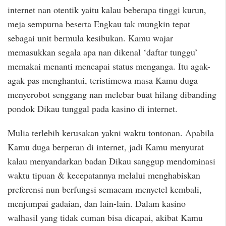
internet nan otentik yaitu kalau beberapa tinggi kurun,
meja sempurna beserta Engkau tak mungkin tepat
sebagai unit bermula kesibukan. Kamu wajar
memasukkan segala apa nan dikenal ‘daftar tunggu’
memakai menanti mencapai status menganga. Itu agak-
agak pas menghantui, teristimewa masa Kamu duga
menyerobot senggang nan melebar buat hilang dibanding
pondok Dikau tunggal pada kasino di internet.
Mulia terlebih kerusakan yakni waktu tontonan. Apabila
Kamu duga berperan di internet, jadi Kamu menyurat
kalau menyandarkan badan Dikau sanggup mendominasi
waktu tipuan & kecepatannya melalui menghabiskan
preferensi nun berfungsi semacam menyetel kembali,
menjumpai gadaian, dan lain-lain. Dalam kasino
walhasil yang tidak cuman bisa dicapai, akibat Kamu