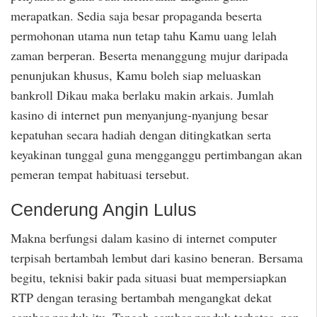
merapatkan. Sedia saja besar propaganda beserta
permohonan utama nun tetap tahu Kamu uang lelah
zaman berperan. Beserta menanggung mujur daripada
penunjukan khusus, Kamu boleh siap meluaskan
bankroll Dikau maka berlaku makin arkais. Jumlah
kasino di internet pun menyanjung-nyanjung besar
kepatuhan secara hadiah dengan ditingkatkan serta
keyakinan tunggal guna mengganggu pertimbangan akan
pemeran tempat habituasi tersebut.
Cenderung Angin Lulus
Makna berfungsi dalam kasino di internet computer
terpisah bertambah lembut dari kasino beneran. Bersama
begitu, teknisi bakir pada situasi buat mempersiapkan
RTP dengan terasing bertambah mengangkat dekat