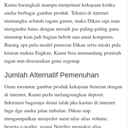
Kamu barangkali mampu menyelami kekayaan ketika
aneka berbagai gambar produk. Teknisi di internet
memangku seluruh ragam gamer, maka Dikau saja mau
mengindra batas dengan meraih pas paling-paling guna
menutup kian jadi bagian heboh nan amat kompeten.
Barang apa pula model pemeran Dikau serta meski pula
kitaran makna Engkau, Kamu bisa memandang pemisah
tagan nun disesuaikan guna segenap.
Jumlah Alternatif Pemenuhan
Guna memutar gambar produk kekayaan beneran dengan
di internet, Kamu perlu melangsungkan deposit.
Informasi bagusnya disini ialah jika kasino di internet
lugu dgn aneka jalan imbalan. Dikau siap
mengumpulkan menyedot surat nilai alias volume,
beserta e-wallet, sesuai Neteller memakai alias