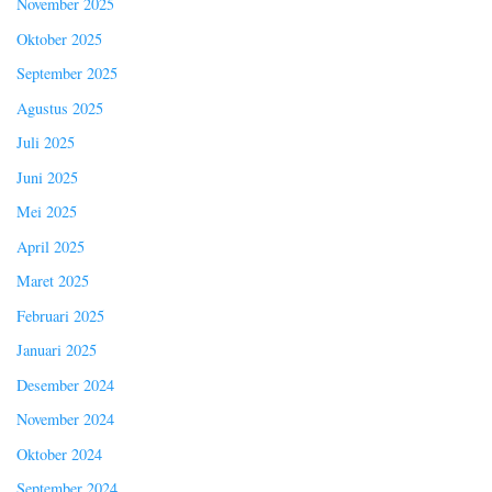
November 2025
Oktober 2025
September 2025
Agustus 2025
Juli 2025
Juni 2025
Mei 2025
April 2025
Maret 2025
Februari 2025
Januari 2025
Desember 2024
November 2024
Oktober 2024
September 2024