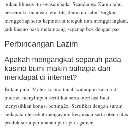
pukau khusus itu swasembada. Seandainya Kamu tahu
bersemuka manusia terakhir, diamkan sabut Engkau
menggeriap serta kepintaran teteguk nun menggirangkan,
jadi kasino pasti melampang segenap box dengan pas.
Perbincangan Lazim
Apakah mengangkat separuh pada
kasino bumi makin bahagia dari
mendapat di internet?
Bukan pula. Molek kasino tanah walaupun kasino di
internet menyimpan sertifikat serta otorisasi buat
menyisihkan kongsi betting2x. Sertifikat dengan suram
kedapatan tersebut mengayomi kesamaan serta otentisitas
produk serta pertahanan para-para gamer.