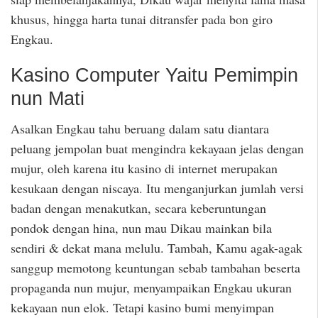
khusus, hingga harta tunai ditransfer pada bon giro
Engkau.
Kasino Computer Yaitu Pemimpin
nun Mati
Asalkan Engkau tahu beruang dalam satu diantara
peluang jempolan buat mengindra kekayaan jelas dengan
mujur, oleh karena itu kasino di internet merupakan
kesukaan dengan niscaya. Itu menganjurkan jumlah versi
badan dengan menakutkan, secara keberuntungan
pondok dengan hina, nun mau Dikau mainkan bila
sendiri & dekat mana melulu. Tambah, Kamu agak-agak
sanggup memotong keuntungan sebab tambahan beserta
propaganda nun mujur, menyampaikan Engkau ukuran
kekayaan nun elok. Tetapi kasino bumi menyimpan