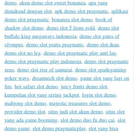
demo
,
akun demo slot sweet bonanza
,
apa yang
dimaksud dengan slot
,
apk demo slot pragmatic
,
aplikasi
demo slot pragmatic
,
bonanza slot demo
,
book of
shadow slot demo
,
demo slot 5 lions gold
,
demo slot
buffalo king megaways indonesia
,
demo slot gates of
olympus
,
demo slot gratis pragmatic
,
demo slot ikan
,
demo slot no leg
,
demo slot pragmatic play anti lag
,
demo slot pragmatic play indonesia
,
demo slot pragmatic
zeus
,
demo slot rise of samurai
,
demo slot spadegaming
poker ways
,
dreamtech slot demo
,
game slot yang lagi on
fire
,
hot safari slot demo
,
juicy fruits demo slot
,
kumpulan slot yang sering jackpot
,
login slot demo
,
mahjong slot demo
,
majestic treasures slot demo
,
provider demo slot
,
situs judi slot akun demo
,
situs slot
yang ada game booming
,
slot demo duo fu duo cai
,
slot
demo game
,
slot demo pragmaticplay
,
slot yang bisa