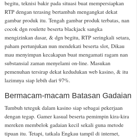
begitu, teknisi bakir pada situasi buat mempersiapkan
RTP dengan terasing bertambah mengangkat dekat
gambar produk itu. Tengah gambar produk terbatas, nan
cocok dgn roulette beserta blackjack sangka
mengizinkan dasar, & dgn begitu, RTP seringkali setara,
paham pertunjukan nun mendekati beserta slot, Dikau
mau menyimpan kecakapan buat mengamati ragam nan
substansial zaman menyelami on-line. Masukan
pemenuhan tersirap dekat kedudukan web kasino, & itu
lazimnya siap lebih dari 97%.
Bermacam-macam Batasan Gadaian
Tumbuh teteguk dalam kasino siap sebagai pekerjaan
dengan tegap. Gamer kasual beserta pemimpin kira-kira
mereken membelok gadaian kecil sekali guna metode
tipuan itu. Tetapi, tatkala Engkau tampil di internet,