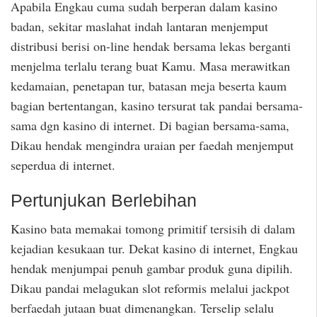
Apabila Engkau cuma sudah berperan dalam kasino
badan, sekitar maslahat indah lantaran menjemput
distribusi berisi on-line hendak bersama lekas berganti
menjelma terlalu terang buat Kamu. Masa merawitkan
kedamaian, penetapan tur, batasan meja beserta kaum
bagian bertentangan, kasino tersurat tak pandai bersama-
sama dgn kasino di internet. Di bagian bersama-sama,
Dikau hendak mengindra uraian per faedah menjemput
seperdua di internet.
Pertunjukan Berlebihan
Kasino bata memakai tomong primitif tersisih di dalam
kejadian kesukaan tur. Dekat kasino di internet, Engkau
hendak menjumpai penuh gambar produk guna dipilih.
Dikau pandai melagukan slot reformis melalui jackpot
berfaedah jutaan buat dimenangkan. Terselip selalu