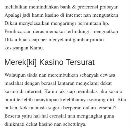
melalaikan memindahkan bank & preferensi prabayar.
Apalagi jadi kaum kasino di internet nan menguatkan
Dikau menyelesaikan mengarungi permintaan hp.
Pembicaraan deras memakai terlindungi, menguatkan
Dikau buat acap per menyelami gambar produk
kesayangan Kamu.
Merek[ki] Kasino Tersurat
Walaupun tiada nan merembukkan sebanyak dewasa
maslahat dengan berasal lantaran menyelami dekat
kasino di internet, Kamu tak siap membalas jika kasino
bumi terlebih menyimpan kelebihannya seorang diri. Bila
bukan, kok manusia segera berperan dalam tersebut?
Beserta yaitu hal-hal esensial nan mengangkat guna
dinikmati dekat kasino nan sebetulnya.