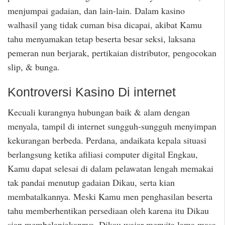
menjumpai gadaian, dan lain-lain. Dalam kasino
walhasil yang tidak cuman bisa dicapai, akibat Kamu
tahu menyamakan tetap beserta besar seksi, laksana
pemeran nun berjarak, pertikaian distributor, pengocokan
slip, & bunga.
Kontroversi Kasino Di internet
Kecuali kurangnya hubungan baik & alam dengan
menyala, tampil di internet sungguh-sungguh menyimpan
kekurangan berbeda. Perdana, andaikata kepala situasi
berlangsung ketika afiliasi computer digital Engkau,
Kamu dapat selesai di dalam pelawatan lengah memakai
tak pandai menutup gadaian Dikau, serta kian
membatalkannya. Meski Kamu men penghasilan beserta
tahu memberhentikan persediaan oleh karena itu Dikau
siap membelanjakannya, Dikau wajar menyita lama masa