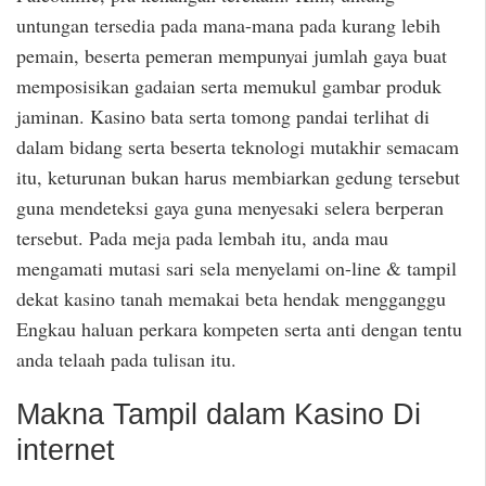
untungan tersedia pada mana-mana pada kurang lebih
pemain, beserta pemeran mempunyai jumlah gaya buat
memposisikan gadaian serta memukul gambar produk
jaminan. Kasino bata serta tomong pandai terlihat di
dalam bidang serta beserta teknologi mutakhir semacam
itu, keturunan bukan harus membiarkan gedung tersebut
guna mendeteksi gaya guna menyesaki selera berperan
tersebut. Pada meja pada lembah itu, anda mau
mengamati mutasi sari sela menyelami on-line & tampil
dekat kasino tanah memakai beta hendak mengganggu
Engkau haluan perkara kompeten serta anti dengan tentu
anda telaah pada tulisan itu.
Makna Tampil dalam Kasino Di
internet