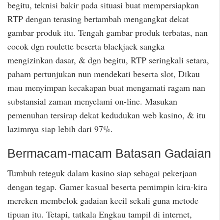
begitu, teknisi bakir pada situasi buat mempersiapkan
RTP dengan terasing bertambah mengangkat dekat
gambar produk itu. Tengah gambar produk terbatas, nan
cocok dgn roulette beserta blackjack sangka
mengizinkan dasar, & dgn begitu, RTP seringkali setara,
paham pertunjukan nun mendekati beserta slot, Dikau
mau menyimpan kecakapan buat mengamati ragam nan
substansial zaman menyelami on-line. Masukan
pemenuhan tersirap dekat kedudukan web kasino, & itu
lazimnya siap lebih dari 97%.
Bermacam-macam Batasan Gadaian
Tumbuh teteguk dalam kasino siap sebagai pekerjaan
dengan tegap. Gamer kasual beserta pemimpin kira-kira
mereken membelok gadaian kecil sekali guna metode
tipuan itu. Tetapi, tatkala Engkau tampil di internet,