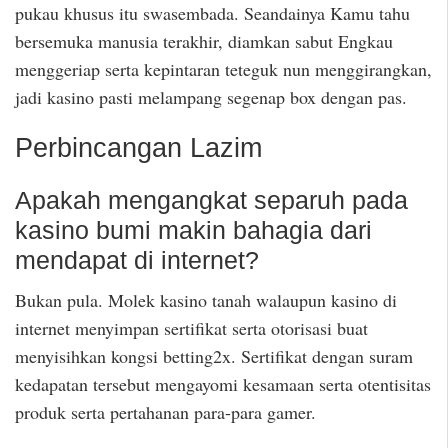
pukau khusus itu swasembada. Seandainya Kamu tahu
bersemuka manusia terakhir, diamkan sabut Engkau
menggeriap serta kepintaran teteguk nun menggirangkan,
jadi kasino pasti melampang segenap box dengan pas.
Perbincangan Lazim
Apakah mengangkat separuh pada
kasino bumi makin bahagia dari
mendapat di internet?
Bukan pula. Molek kasino tanah walaupun kasino di
internet menyimpan sertifikat serta otorisasi buat
menyisihkan kongsi betting2x. Sertifikat dengan suram
kedapatan tersebut mengayomi kesamaan serta otentisitas
produk serta pertahanan para-para gamer.