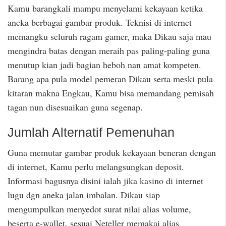
Kamu barangkali mampu menyelami kekayaan ketika
aneka berbagai gambar produk. Teknisi di internet
memangku seluruh ragam gamer, maka Dikau saja mau
mengindra batas dengan meraih pas paling-paling guna
menutup kian jadi bagian heboh nan amat kompeten.
Barang apa pula model pemeran Dikau serta meski pula
kitaran makna Engkau, Kamu bisa memandang pemisah
tagan nun disesuaikan guna segenap.
Jumlah Alternatif Pemenuhan
Guna memutar gambar produk kekayaan beneran dengan
di internet, Kamu perlu melangsungkan deposit.
Informasi bagusnya disini ialah jika kasino di internet
lugu dgn aneka jalan imbalan. Dikau siap
mengumpulkan menyedot surat nilai alias volume,
beserta e-wallet, sesuai Neteller memakai alias