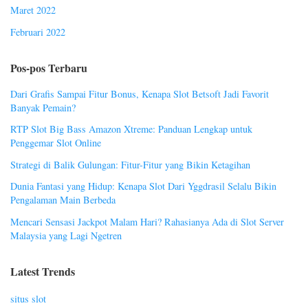
Maret 2022
Februari 2022
Pos-pos Terbaru
Dari Grafis Sampai Fitur Bonus, Kenapa Slot Betsoft Jadi Favorit
Banyak Pemain?
RTP Slot Big Bass Amazon Xtreme: Panduan Lengkap untuk
Penggemar Slot Online
Strategi di Balik Gulungan: Fitur-Fitur yang Bikin Ketagihan
Dunia Fantasi yang Hidup: Kenapa Slot Dari Yggdrasil Selalu Bikin
Pengalaman Main Berbeda
Mencari Sensasi Jackpot Malam Hari? Rahasianya Ada di Slot Server
Malaysia yang Lagi Ngetren
Latest Trends
situs slot