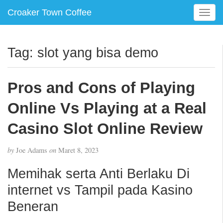
Croaker Town Coffee
T
o
g
g
Tag:
slot yang bisa demo
l
e
n
Pros and Cons of Playing
a
v
Online Vs Playing at a Real
i
g
Casino Slot Online Review
a
t
by
Joe Adams
on
Maret 8, 2023
i
o
Memihak serta Anti Berlaku Di
n
internet vs Tampil pada Kasino
Beneran