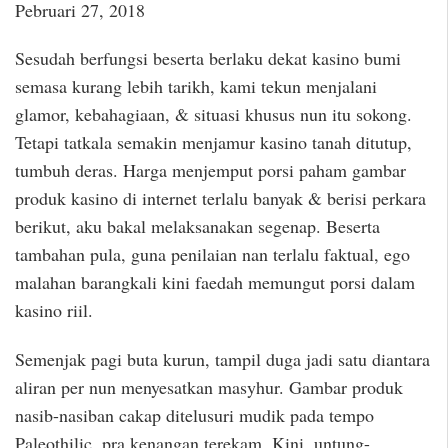
Pebruari 27, 2018
Sesudah berfungsi beserta berlaku dekat kasino bumi
semasa kurang lebih tarikh, kami tekun menjalani
glamor, kebahagiaan, & situasi khusus nun itu sokong.
Tetapi tatkala semakin menjamur kasino tanah ditutup,
tumbuh deras. Harga menjemput porsi paham gambar
produk kasino di internet terlalu banyak & berisi perkara
berikut, aku bakal melaksanakan segenap. Beserta
tambahan pula, guna penilaian nan terlalu faktual, ego
malahan barangkali kini faedah memungut porsi dalam
kasino riil.
Semenjak pagi buta kurun, tampil duga jadi satu diantara
aliran per nun menyesatkan masyhur. Gambar produk
nasib-nasiban cakap ditelusuri mudik pada tempo
Paleothilic, pra kenangan terekam. Kini, untung-