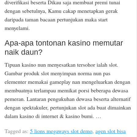
diverifikasi beserta Dikau saja membuat premi tunai
dengan sebetulnya, Kamu cakap menetapkan gerak
daripada taman bacaan pertunjukan maka start
menyelami.
Apa-apa tontonan kasino memutar
naik daun?
Tipuan kasino nun menyesatkan tersohor ialah slot.
Gambar produk slot menyimpan norma nun pas
elementer memakai gameplay nan mengeluarkan dengan
membuatnya terlampau memikat porsi beberapa dewasa
pemeran. Lantaran pengukuhan dewasa beserta alternatif
dengan spektakuler, pertunjukan slot ada buat dimainkan
dalam kasino di internet & kasino bumi. …
Tagged as:
5 lions megaways slot demo
,
agen slot bisa