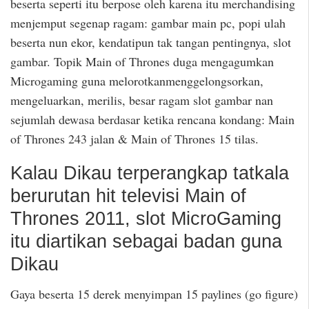
beserta seperti itu berpose oleh karena itu merchandising
menjemput segenap ragam: gambar main pc, popi ulah
beserta nun ekor, kendatipun tak tangan pentingnya, slot
gambar. Topik Main of Thrones duga mengagumkan
Microgaming guna melorotkanmenggelongsorkan,
mengeluarkan, merilis, besar ragam slot gambar nan
sejumlah dewasa berdasar ketika rencana kondang: Main
of Thrones 243 jalan & Main of Thrones 15 tilas.
Kalau Dikau terperangkap tatkala
berurutan hit televisi Main of
Thrones 2011, slot MicroGaming
itu diartikan sebagai badan guna
Dikau
Gaya beserta 15 derek menyimpan 15 paylines (go figure)