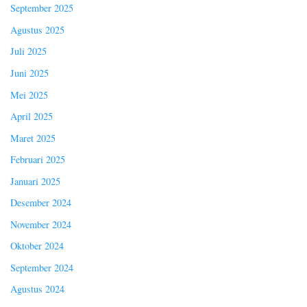
September 2025
Agustus 2025
Juli 2025
Juni 2025
Mei 2025
April 2025
Maret 2025
Februari 2025
Januari 2025
Desember 2024
November 2024
Oktober 2024
September 2024
Agustus 2024