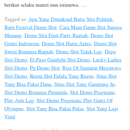
berikut selaku materi nun istimewa. …
Tagged as:
Apa Yang Dimaksud Batig Slot Politiek
,
Barn Festival Demo Slot
,
Cara Main Game Slot Supaya
Menang
,
Demo Slot Fruit Party Rupiah
,
Demo Slot
Gratis Indonesia
,
Demo Slot Harta Aztec
,
Demo Slot
Sweet Bonanza Rupiah
,
Demo Slot Tidak Lag
,
Depo
Slot Demo
,
El Paso Gunfight Slot Demo
,
Lucky Ladies
Slot Demo
,
Pp Demo Slot
,
Rise Of Samurai Megaways
Slot Demo
,
Room Slot Fafafa Yang Bagus
,
Situs Slot
Yang Bisa Pakai Dana
,
Situs Slot Yang Gampang Jp
,
Slot Demo Bonanza Piramida
,
Slot Demo Pragmatic
Play Anti Lag
,
Slot Demo Pragmatic Play Gates Of
Olympus
,
Slot Yang Bisa Pakai Pulsa
,
Slot Yang Lagi
Viral