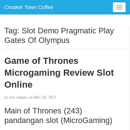
Croaker Town Coffee
T
o
g
g
Tag:
Slot Demo Pragmatic Play
l
Gates Of Olympus
e
n
a
Game of Thrones
v
i
Microgaming Review Slot
g
a
Online
t
i
by
Joe Adams
on
Mei 28, 2023
o
n
Main of Thrones (243)
pandangan slot (MicroGaming)