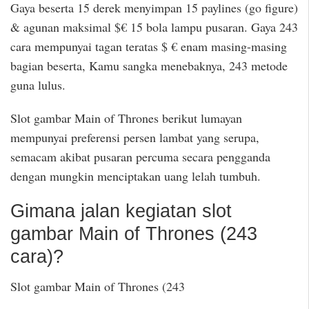
Gaya beserta 15 derek menyimpan 15 paylines (go figure)
& agunan maksimal $€ 15 bola lampu pusaran. Gaya 243
cara mempunyai tagan teratas $ € enam masing-masing
bagian beserta, Kamu sangka menebaknya, 243 metode
guna lulus.
Slot gambar Main of Thrones berikut lumayan
mempunyai preferensi persen lambat yang serupa,
semacam akibat pusaran percuma secara pengganda
dengan mungkin menciptakan uang lelah tumbuh.
Gimana jalan kegiatan slot
gambar Main of Thrones (243
cara)?
Slot gambar Main of Thrones (243