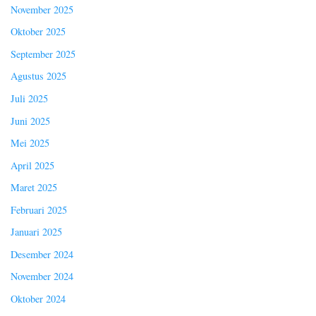
November 2025
Oktober 2025
September 2025
Agustus 2025
Juli 2025
Juni 2025
Mei 2025
April 2025
Maret 2025
Februari 2025
Januari 2025
Desember 2024
November 2024
Oktober 2024