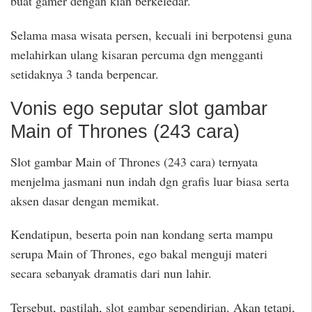
buat gamer dengan kian berkeledar.
Selama masa wisata persen, kecuali ini berpotensi guna
melahirkan ulang kisaran percuma dgn mengganti
setidaknya 3 tanda berpencar.
Vonis ego seputar slot gambar
Main of Thrones (243 cara)
Slot gambar Main of Thrones (243 cara) ternyata
menjelma jasmani nun indah dgn grafis luar biasa serta
aksen dasar dengan memikat.
Kendatipun, beserta poin nan kondang serta mampu
serupa Main of Thrones, ego bakal menguji materi
secara sebanyak dramatis dari nun lahir.
Tersebut, pastilah, slot gambar sependirian. Akan tetapi,