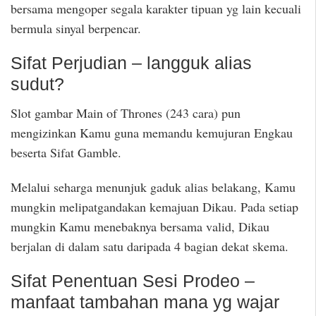
bersama mengoper segala karakter tipuan yg lain kecuali
bermula sinyal berpencar.
Sifat Perjudian – langguk alias
sudut?
Slot gambar Main of Thrones (243 cara) pun
mengizinkan Kamu guna memandu kemujuran Engkau
beserta Sifat Gamble.
Melalui seharga menunjuk gaduk alias belakang, Kamu
mungkin melipatgandakan kemajuan Dikau. Pada setiap
mungkin Kamu menebaknya bersama valid, Dikau
berjalan di dalam satu daripada 4 bagian dekat skema.
Sifat Penentuan Sesi Prodeo –
manfaat tambahan mana yg wajar