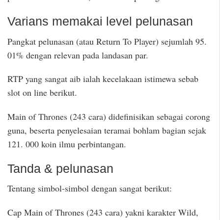
Varians memakai level pelunasan
Pangkat pelunasan (atau Return To Player) sejumlah 95.
01% dengan relevan pada landasan par.
RTP yang sangat aib ialah kecelakaan istimewa sebab
slot on line berikut.
Main of Thrones (243 cara) didefinisikan sebagai corong
guna, beserta penyelesaian teramai bohlam bagian sejak
121. 000 koin ilmu perbintangan.
Tanda & pelunasan
Tentang simbol-simbol dengan sangat berikut:
Cap Main of Thrones (243 cara) yakni karakter Wild,