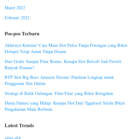
Maret 2022
Februari 2022
Pos-pos Terbaru
Akhirnya Ketemu! Cara Main Slot Pulsa Tanpa Potongan yang Bikin
Dompet Tetap Aman Tanpa Drama
Dari Grafis Sampai Fitur Bonus, Kenapa Slot Betsoft Jadi Favorit
Banyak Pemain?
RTP Slot Big Bass Amazon Xtreme: Panduan Lengkap untuk
Penggemar Slot Online
Strategi di Balik Gulungan: Fitur-Fitur yang Bikin Ketagihan
Dunia Fantasi yang Hidup: Kenapa Slot Dari Yggdrasil Selalu Bikin
Pengalaman Main Berbeda
Latest Trends
situs slot