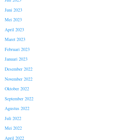
Juni 2023
Mei 2023
April 2023
Maret 2023
Februari 2023
Januari 2023
Desember 2022
November 2022
Oktober 2022
September 2022
Agustus 2022
Juli 2022
Mei 2022
April 2022