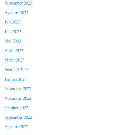
September 2023
Agustus 2023
Juli 2023
Juni 2023
Mei 2023
April 2023
Maret 2023
Februari 2023
Januari 2023
Desember 2022
November 2022
Oktober 2022
September 2022
Agustus 2022