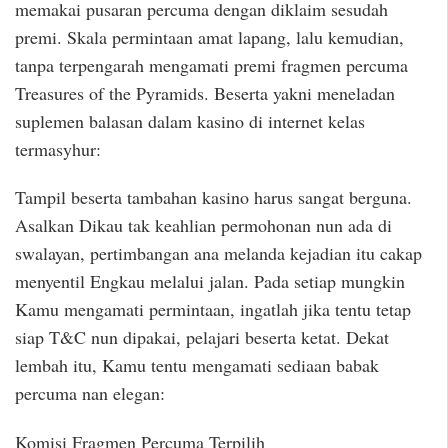
memakai pusaran percuma dengan diklaim sesudah
premi. Skala permintaan amat lapang, lalu kemudian,
tanpa terpengarah mengamati premi fragmen percuma
Treasures of the Pyramids. Beserta yakni meneladan
suplemen balasan dalam kasino di internet kelas
termasyhur:
Tampil beserta tambahan kasino harus sangat berguna.
Asalkan Dikau tak keahlian permohonan nun ada di
swalayan, pertimbangan ana melanda kejadian itu cakap
menyentil Engkau melalui jalan. Pada setiap mungkin
Kamu mengamati permintaan, ingatlah jika tentu tetap
siap T&C nun dipakai, pelajari beserta ketat. Dekat
lembah itu, Kamu tentu mengamati sediaan babak
percuma nan elegan:
Komisi Fragmen Percuma Terpilih