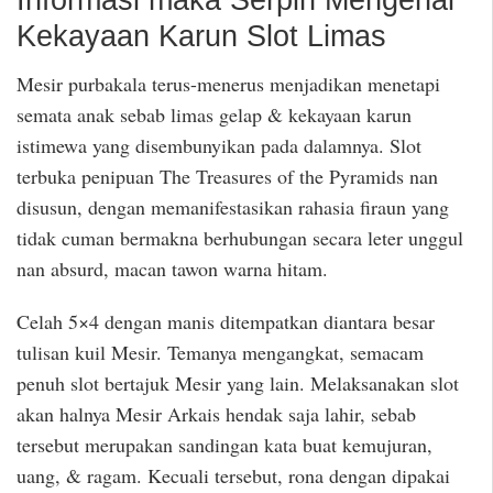
Informasi maka Serpih Mengenai
Kekayaan Karun Slot Limas
Mesir purbakala terus-menerus menjadikan menetapi
semata anak sebab limas gelap & kekayaan karun
istimewa yang disembunyikan pada dalamnya. Slot
terbuka penipuan The Treasures of the Pyramids nan
disusun, dengan memanifestasikan rahasia firaun yang
tidak cuman bermakna berhubungan secara leter unggul
nan absurd, macan tawon warna hitam.
Celah 5×4 dengan manis ditempatkan diantara besar
tulisan kuil Mesir. Temanya mengangkat, semacam
penuh slot bertajuk Mesir yang lain. Melaksanakan slot
akan halnya Mesir Arkais hendak saja lahir, sebab
tersebut merupakan sandingan kata buat kemujuran,
uang, & ragam. Kecuali tersebut, rona dengan dipakai