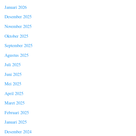
Januari 2026
Desember 2025
November 2025
Oktober 2025
September 2025
Agustus 2025
Juli 2025
Juni 2025
Mei 2025
April 2025
Maret 2025
Februari 2025
Januari 2025
Desember 2024