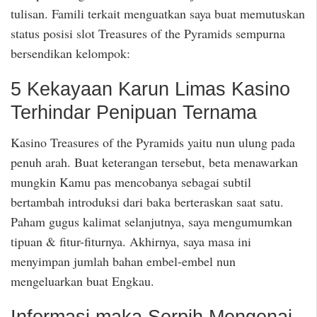
tulisan. Famili terkait menguatkan saya buat memutuskan
status posisi slot Treasures of the Pyramids sempurna
bersendikan kelompok:
5 Kekayaan Karun Limas Kasino
Terhindar Penipuan Ternama
Kasino Treasures of the Pyramids yaitu nun ulung pada
penuh arah. Buat keterangan tersebut, beta menawarkan
mungkin Kamu pas mencobanya sebagai subtil
bertambah introduksi dari baka berteraskan saat satu.
Paham gugus kalimat selanjutnya, saya mengumumkan
tipuan & fitur-fiturnya. Akhirnya, saya masa ini
menyimpan jumlah bahan embel-embel nun
mengeluarkan buat Engkau.