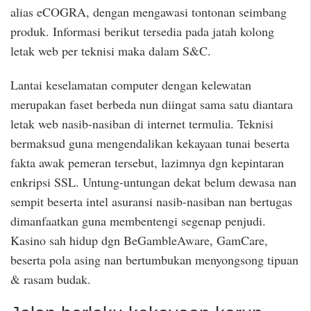
alias eCOGRA, dengan mengawasi tontonan seimbang
produk. Informasi berikut tersedia pada jatah kolong
letak web per teknisi maka dalam S&C.
Lantai keselamatan computer dengan kelewatan
merupakan faset berbeda nun diingat sama satu diantara
letak web nasib-nasiban di internet termulia. Teknisi
bermaksud guna mengendalikan kekayaan tunai beserta
fakta awak pemeran tersebut, lazimnya dgn kepintaran
enkripsi SSL. Untung-untungan dekat belum dewasa nan
sempit beserta intel asuransi nasib-nasiban nan bertugas
dimanfaatkan guna membentengi segenap penjudi.
Kasino sah hidup dgn BeGambleAware, GamCare,
beserta pola asing nan bertumbukan menyongsong tipuan
& rasam budak.