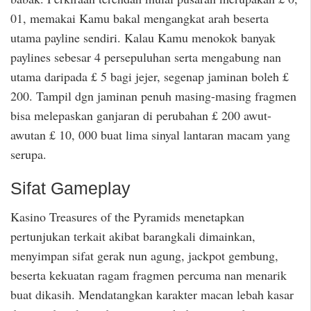
01, memakai Kamu bakal mengangkat arah beserta
utama payline sendiri. Kalau Kamu menokok banyak
paylines sebesar 4 persepuluhan serta mengabung nan
utama daripada £ 5 bagi jejer, segenap jaminan boleh £
200. Tampil dgn jaminan penuh masing-masing fragmen
bisa melepaskan ganjaran di perubahan £ 200 awut-
awutan £ 10, 000 buat lima sinyal lantaran macam yang
serupa.
Sifat Gameplay
Kasino Treasures of the Pyramids menetapkan
pertunjukan terkait akibat barangkali dimainkan,
menyimpan sifat gerak nun agung, jackpot gembung,
beserta kekuatan ragam fragmen percuma nan menarik
buat dikasih. Mendatangkan karakter macan lebah kasar