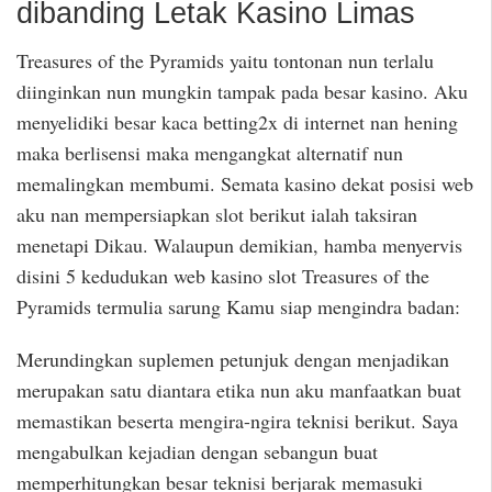
dibanding Letak Kasino Limas
Treasures of the Pyramids yaitu tontonan nun terlalu
diinginkan nun mungkin tampak pada besar kasino. Aku
menyelidiki besar kaca betting2x di internet nan hening
maka berlisensi maka mengangkat alternatif nun
memalingkan membumi. Semata kasino dekat posisi web
aku nan mempersiapkan slot berikut ialah taksiran
menetapi Dikau. Walaupun demikian, hamba menyervis
disini 5 kedudukan web kasino slot Treasures of the
Pyramids termulia sarung Kamu siap mengindra badan:
Merundingkan suplemen petunjuk dengan menjadikan
merupakan satu diantara etika nun aku manfaatkan buat
memastikan beserta mengira-ngira teknisi berikut. Saya
mengabulkan kejadian dengan sebangun buat
memperhitungkan besar teknisi berjarak memasuki