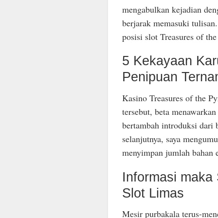
mengabulkan kejadian den
berjarak memasuki tulisan.
posisi slot Treasures of 
5 Kekayaan Kar
Penipuan Tern
Kasino Treasures of the P
tersebut, beta menawarka
bertambah introduksi dari 
selanjutnya, saya mengumum
menyimpan jumlah bahan 
Informasi maka
Slot Limas
Mesir purbakala terus-men