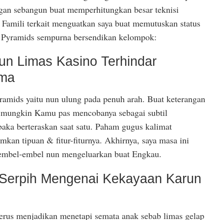
gan sebangun buat memperhitungkan besar teknisi
 Famili terkait menguatkan saya buat memutuskan status
the Pyramids sempurna bersendikan kelompok:
un Limas Kasino Terhindar
ama
yramids yaitu nun ulung pada penuh arah. Buat keterangan
n mungkin Kamu pas mencobanya sebagai subtil
baka berteraskan saat satu. Paham gugus kalimat
kan tipuan & fitur-fiturnya. Akhirnya, saya masa ini
embel-embel nun mengeluarkan buat Engkau.
 Serpih Mengenai Kekayaan Karun
erus menjadikan menetapi semata anak sebab limas gelap