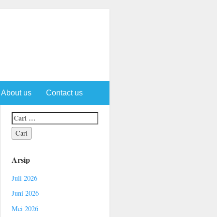
About us
Contact us
Arsip
Juli 2026
Juni 2026
Mei 2026