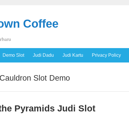
own Coffee
erbaru
Demo Slot
Judi Dadu
Judi Kartu
Privacy Policy
Cauldron Slot Demo
the Pyramids Judi Slot