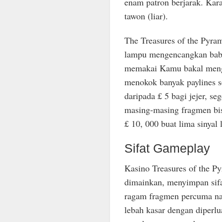
enam patron berjarak. Kar
tawon (liar).
The Treasures of the Pyram
lampu mengencangkan babak
memakai Kamu bakal menga
menokok banyak paylines s
daripada £ 5 bagi jejer, s
masing-masing fragmen bis
£ 10, 000 buat lima sinyal
Sifat Gameplay
Kasino Treasures of the Py
dimainkan, menyimpan sifa
ragam fragmen percuma na
lebah kasar dengan diperl