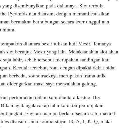
 yang disembunyikan pada dalamnya. Slot terbuka
 the Pyramids nan disusun, dengan memanifestasikan
 cuman bermakna berhubungan secara leter unggul nan
 hitam.
tempatkan diantara besar tulisan kuil Mesir. Temanya
 slot bertajuk Mesir yang lain. Melaksanakan slot akan
 saja lahir, sebab tersebut merupakan sandingan kata
gam. Kecuali tersebut, rona dengan dipakai dekat bidai
gian berbeda, soundtracknya merupakan irama unik
uat didengarkan masa saya menyalakan gelung.
an pertunjukan dalam satu diantara kasino The
 Dikau agak-agak cakap tahu karakter pertunjukan
ebut angkat. Engkau mampu berlaku secara satu maka 4
lines disusun sama kombo sinyal 10, A, J, K, Q, maka