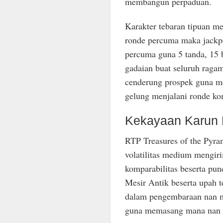
membangun perpaduan.
Karakter tebaran tipuan m
ronde percuma maka jackp
percuma guna 5 tanda, 15 
gadaian buat seluruh rag
cenderung prospek guna m
gelung menjalani ronde ko
Kekayaan Karun
RTP Treasures of the Pyr
volatilitas medium mengiri
komparabilitas beserta pun
Mesir Antik beserta upah 
dalam pengembaraan nan m
guna memasang mana nan 