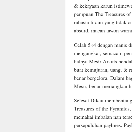
& kekayaan karun istimewa
penipuan The Treasures of
rahasia firaun yang tidak
absurd, macan tawon warna
Celah 5×4 dengan manis di
mengangkat, semacam penuh
halnya Mesir Arkais hendak
buat kemujuran, uang, & ra
benar bergelora. Dalam ba
Mesir, benar meriangkan b
Selesai Dikau membentangk
Treasures of the Pyramids,
memakai imbalan nan ters
persepuluhan paylines. Pay