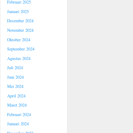
Februari 2025
Januari 2025
Desember 2024
November 2024
Oktober 2024
September 2024
Agustus 2024
Juli 2024
Juni 2024
Mei 2024
April 2024
Maret 2024
Februari 2024
Januari 2024