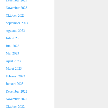
Desember 2023
November 2023
Oktober 2023
September 2023
Agustus 2023
Juli 2023
Juni 2023
Mei 2023
April 2023
Maret 2023
Februari 2023
Januari 2023
Desember 2022
November 2022
Oktober 2022