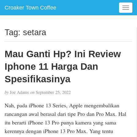
Croaker Town Coffee
T
o
g
g
Tag:
setara
l
e
n
Mau Ganti Hp? Ini Review
a
v
Iphone 11 Harga Dan
i
g
Spesifikasinya
a
t
by
Joe Adams
on
September 25, 2022
i
o
Nah, pada iPhone 13 Series, Apple mengembalikan
n
rancangan awal berasal dari tipe Pro dan Pro Max. Hal
itu berarti iPhone 13 Pro punya kamera yang sama
kerennya dengan iPhone 13 Pro Max. Yang tentu