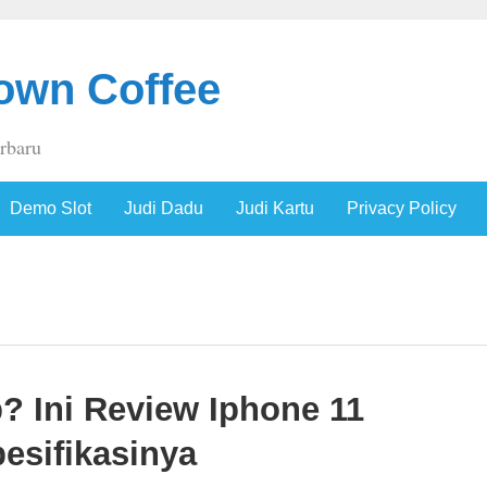
own Coffee
erbaru
Demo Slot
Judi Dadu
Judi Kartu
Privacy Policy
? Ini Review Iphone 11
esifikasinya